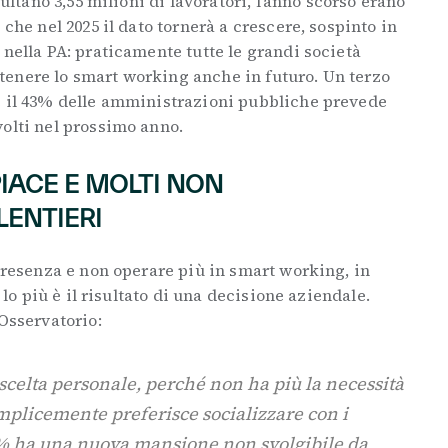
sultano 3,55 milioni di lavoratori, l’anno scorso erano
 che nel 2025 il dato tornerà a crescere, sospinto in
 nella PA: praticamente tutte le grandi società
enere lo smart working anche in futuro. Un terzo
e il 43% delle amministrazioni pubbliche prevede
olti nel prossimo anno.
IACE E MOLTI NON
ENTIERI
 presenza e non operare più in smart working, in
r lo più è il risultato di una decisione aziendale.
’Osservatorio:
r scelta personale, perché non ha più la necessità
mplicemente preferisce socializzare con i
23% ha una nuova mansione non svolgibile da