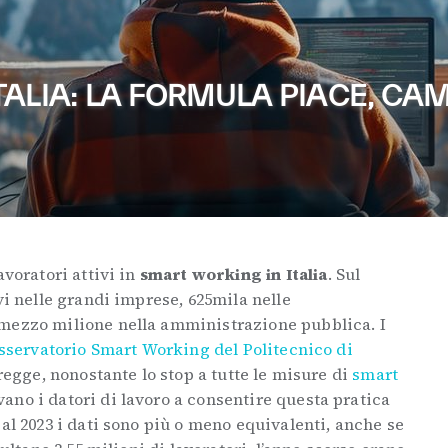
ALIA: LA FORMULA PIACE, CA
avoratori attivi in
smart working in Italia
. Sul
vi nelle grandi imprese, 625mila nelle
mezzo milione nella amministrazione pubblica. I
Osservatorio Smart Working del Politecnico di
e regge, nonostante lo stop a tutte le misure di
smart
ano i datori di lavoro a consentire questa pratica
 al 2023 i dati sono più o meno equivalenti, anche se