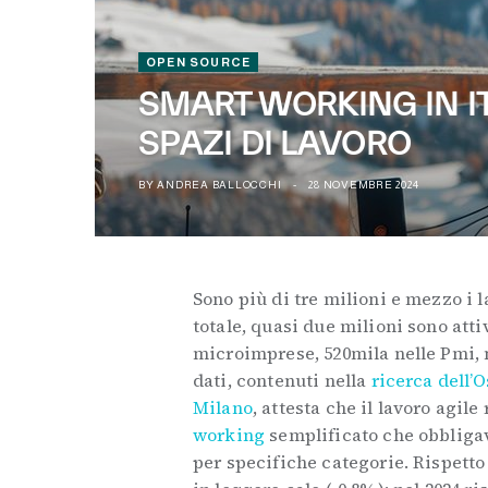
OPEN SOURCE
SMART WORKING IN IT
SPAZI DI LAVORO
BY
ANDREA BALLOCCHI
28 NOVEMBRE 2024
Sono più di tre milioni e mezzo i l
totale, quasi due milioni sono atti
microimprese, 520mila nelle Pmi, 
dati, contenuti nella
ricerca dell’
Milano
, attesta che il lavoro agil
working
semplificato che obbligav
per specifiche categorie. Rispetto