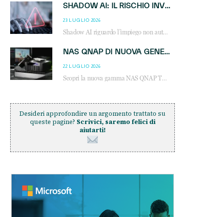
SHADOW AI: IL RISCHIO INVISIBILE CHE LE AZIENDE POSSONO GOVERNARE
23 LUGLIO 2026
Shadow AI riguardo l’impiego non autorizzato di sistemi AI all’interno dell’azienda. E’ una pratica che si diffonde a partire dai dipendenti fino ai dirigenti e mette a repentaglio la cybersecurity, con costi più elevati per le organizzazioni. Due recenti report illustrano il fenomeno e forniscono dati in merito
NAS QNAP DI NUOVA GENERAZIONE: PIÙ PRESTAZIONI, SCALABILITÀ E PROTEZIONE DEI DATI PER LE INFRASTRUTTURE IT MODERNE
22 LUGLIO 2026
Scopri la nuova gamma NAS QNAP TS-h1465U-RP, TS-h1065eU e TS-h665U: storage aziendale con ZFS, DDR5, E1.S NVMe e connettività 2.5GbE per backup, virtualizzazione e cybersecurity.
Desideri approfondire un argomento trattato su
queste pagine?
Scrivici, saremo felici di
aiutarti!