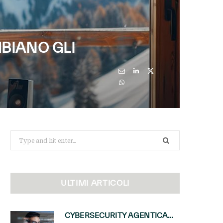
MBIANO GLI
Search
for:
ULTIMI ARTICOLI
CYBERSECURITY AGENTICA: CON PERCEPTION E MAI-CYBER-1-FLASH MICROSOFT APRE NUOVI SERVIZI PER IL CANALE