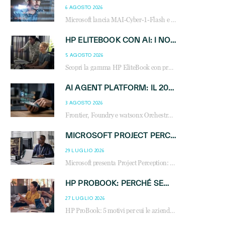
6 AGOSTO 2026
Microsoft lancia MAI-Cyber-1-Flash e Perception: cybersecurity agentica in preview dal 3 novembre. Cosa cambia per MSP, system integrator e reseller.
HP ELITEBOOK CON AI: I NOTEBOOK BUSINESS INTELLIGENTI CHE TRASFORMANO PRODUTTIVITÀ, SICUREZZA E LAVORO IBRIDO
5 AGOSTO 2026
Scopri la gamma HP EliteBook con processori Intel® Core™ Ultra e AMD Ryzen™ AI. Notebook business progettati per aumentare la produttività, migliorare la collaborazione e garantire sicurezza avanzata in ufficio e in mobilità.
AI AGENT PLATFORM: IL 2026 È L’ANNO DEL «SISTEMA OPERATIVO» PER GLI AGENTI AZIENDALI
3 AGOSTO 2026
Frontier, Foundry e watsonx Orchestrate: la guerra delle piattaforme AI agent ridisegna il mercato IT. Cosa cambia per reseller, MSP e system integrator.
MICROSOFT PROJECT PERCEPTION: COME GLI AGENTI AI CAMBIERANNO SOC, CYBERSECURITY E SERVIZI MSP
29 LUGLIO 2026
Microsoft presenta Project Perception: scopri come gli agenti AI possono trasformare cybersecurity, SOC e servizi gestiti degli MSP.
HP PROBOOK: PERCHÉ SEMPRE PIÙ AZIENDE SCELGONO NOTEBOOK PROGETTATI PER IL LAVORO MODERNO
27 LUGLIO 2026
HP ProBook: 5 motivi per cui le aziende scelgono i notebook business HP per migliorare produttività, sicurezza e gestione dell’AI.