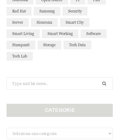
Red Hat
Samsung
Security
Server
Sicurezza
Smart City
Smart Living
Smart Working
Software
Stampanti
Storage
Tech Data
Tech Lab
Search
for:
CATEGORIE
Categorie