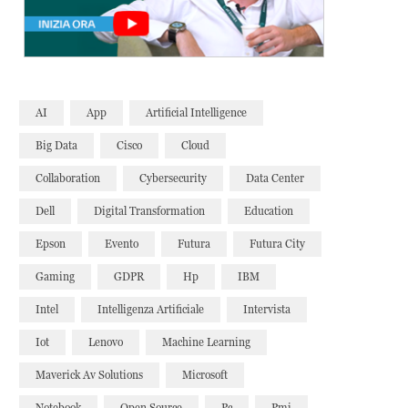
AI
App
Artificial Intelligence
Big Data
Cisco
Cloud
Collaboration
Cybersecurity
Data Center
Dell
Digital Transformation
Education
Epson
Evento
Futura
Futura City
Gaming
GDPR
Hp
IBM
Intel
Intelligenza Artificiale
Intervista
Iot
Lenovo
Machine Learning
Maverick Av Solutions
Microsoft
Notebook
Open Source
Pc
Pmi