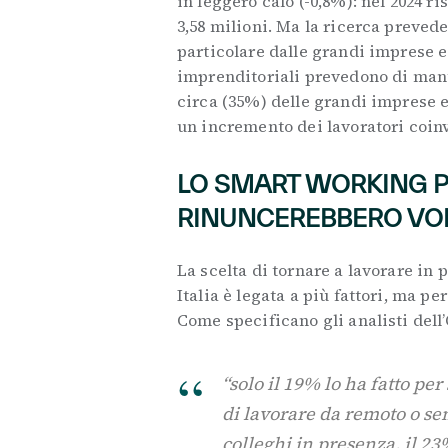
in leggero calo (-0,8%): nel 2024 ri
3,58 milioni. Ma la ricerca prevede
particolare dalle grandi imprese e
imprenditoriali prevedono di mant
circa (35%) delle grandi imprese 
un incremento dei lavoratori coinv
LO SMART WORKING P
RINUNCEREBBERO VOL
La scelta di tornare a lavorare in
Italia è legata a più fattori, ma pe
Come specificano gli analisti dell
“solo il 19% lo ha fatto pe
di lavorare da remoto o se
colleghi in presenza, il 