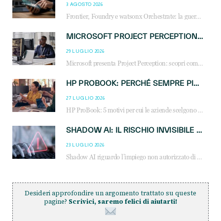
3 AGOSTO 2026
Frontier, Foundry e watsonx Orchestrate: la guerra delle piattaforme AI agent ridisegna il mercato IT. Cosa cambia per reseller, MSP e system integrator.
MICROSOFT PROJECT PERCEPTION: COME GLI AGENTI AI CAMBIERANNO SOC, CYBERSECURITY E SERVIZI MSP
29 LUGLIO 2026
Microsoft presenta Project Perception: scopri come gli agenti AI possono trasformare cybersecurity, SOC e servizi gestiti degli MSP.
HP PROBOOK: PERCHÉ SEMPRE PIÙ AZIENDE SCELGONO NOTEBOOK PROGETTATI PER IL LAVORO MODERNO
27 LUGLIO 2026
HP ProBook: 5 motivi per cui le aziende scelgono i notebook business HP per migliorare produttività, sicurezza e gestione dell’AI.
SHADOW AI: IL RISCHIO INVISIBILE CHE LE AZIENDE POSSONO GOVERNARE
23 LUGLIO 2026
Shadow AI riguardo l’impiego non autorizzato di sistemi AI all’interno dell’azienda. E’ una pratica che si diffonde a partire dai dipendenti fino ai dirigenti e mette a repentaglio la cybersecurity, con costi più elevati per le organizzazioni. Due recenti report illustrano il fenomeno e forniscono dati in merito
Desideri approfondire un argomento trattato su queste
pagine?
Scrivici, saremo felici di aiutarti!