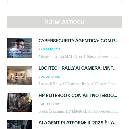
for:
ULTIMI ARTICOLI
CYBERSECURITY AGENTICA: CON PERCEPTION E MAI-CYBER-1-FLASH MICROSOFT APRE NUOVI SERVIZI PER IL CANALE
6 AGOSTO 2026
Microsoft lancia MAI-Cyber-1-Flash e Perception: cybersecurity agentica in preview dal 3 novembre. Cosa cambia per MSP, system integrator e reseller.
LOGITECH RALLY AI CAMERA: L’INTELLIGENZA ARTIFICIALE ENTRA NELLE SALE RIUNIONI DI NUOVA GENERAZIONE
5 AGOSTO 2026
Logitech Rally AI Camera e Rally AI Camera Pro trasformano gli spazi di collaborazione con AI, inquadratura intelligente, multi-camera e gestione avanzata dei meeting ibridi.
HP ELITEBOOK CON AI: I NOTEBOOK BUSINESS INTELLIGENTI CHE TRASFORMANO PRODUTTIVITÀ, SICUREZZA E LAVORO IBRIDO
5 AGOSTO 2026
Scopri la gamma HP EliteBook con processori Intel® Core™ Ultra e AMD Ryzen™ AI. Notebook business progettati per aumentare la produttività, migliorare la collaborazione e garantire sicurezza avanzata in ufficio e in mobilità.
AI AGENT PLATFORM: IL 2026 È L’ANNO DEL «SISTEMA OPERATIVO» PER GLI AGENTI AZIENDALI