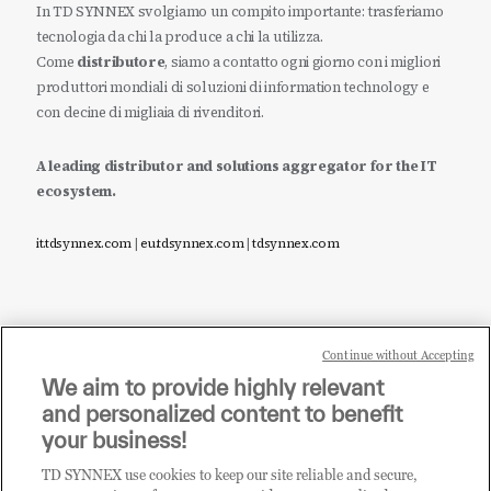
In TD SYNNEX svolgiamo un compito importante: trasferiamo
tecnologia da chi la produce a chi la utilizza.
Come
distributore
, siamo a contatto ogni giorno con i migliori
produttori mondiali di soluzioni di information technology e
con decine di migliaia di rivenditori.
A leading distributor and solutions aggregator for the IT
ecosystem.
it.tdsynnex.com
|
eu.tdsynnex.com
|
tdsynnex.com
Continue without Accepting
Sei un rivenditore di tecnologia e desideri acquistare
We aim to provide highly relevant
i prodotti o le soluzioni trattate sul blog?
and personalized content to benefit
CLICCA QUI E DIVENTA
your business!
CLIENTE TD SYNNEX
TD SYNNEX use cookies to keep our site reliable and secure,