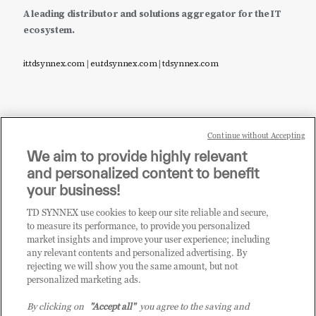
A leading distributor and solutions aggregator for the IT
ecosystem.
it.tdsynnex.com
|
eu.tdsynnex.com
|
tdsynnex.com
Continue without Accepting
Sei un rivenditore di tecnologia e desideri acquistare
We aim to provide highly relevant
i prodotti o le soluzioni trattate sul blog?
and personalized content to benefit
CLICCA QUI E DIVENTA
your business!
CLIENTE TD SYNNEX
TD SYNNEX use cookies to keep our site reliable and secure,
to measure its performance, to provide you personalized
market insights and improve your user experience; including
any relevant contents and personalized advertising. By
rejecting we will show you the same amount, but not
personalized marketing ads.
By clicking on
"Accept all"
you agree to the saving and