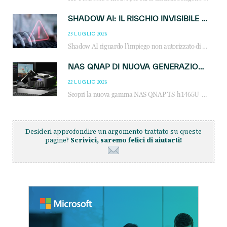
SHADOW AI: IL RISCHIO INVISIBILE CHE LE AZIENDE POSSONO GOVERNARE
23 LUGLIO 2026
Shadow AI riguardo l’impiego non autorizzato di sistemi AI all’interno dell’azienda. E’ una pratica che si diffonde a partire dai dipendenti fino ai dirigenti e mette a repentaglio la cybersecurity, con costi più elevati per le organizzazioni. Due recenti report illustrano il fenomeno e forniscono dati in merito
NAS QNAP DI NUOVA GENERAZIONE: PIÙ PRESTAZIONI, SCALABILITÀ E PROTEZIONE DEI DATI PER LE INFRASTRUTTURE IT MODERNE
22 LUGLIO 2026
Scopri la nuova gamma NAS QNAP TS-h1465U-RP, TS-h1065eU e TS-h665U: storage aziendale con ZFS, DDR5, E1.S NVMe e connettività 2.5GbE per backup, virtualizzazione e cybersecurity.
Desideri approfondire un argomento trattato su queste
pagine?
Scrivici, saremo felici di aiutarti!