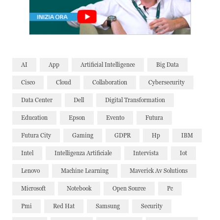
AI
App
Artificial Intelligence
Big Data
Cisco
Cloud
Collaboration
Cybersecurity
Data Center
Dell
Digital Transformation
Education
Epson
Evento
Futura
Futura City
Gaming
GDPR
Hp
IBM
Intel
Intelligenza Artificiale
Intervista
Iot
Lenovo
Machine Learning
Maverick Av Solutions
Microsoft
Notebook
Open Source
Pc
Pmi
Red Hat
Samsung
Security