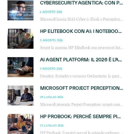
CYBERSECURITY AGENTICA: CON PERCEPTION E MAI-CYBER-1-FLASH MICROSOFT APRE NUOVI SERVIZI PER IL CANALE
6 AGOSTO 2026
Microsoft lancia MAI-Cyber-1-Flash e Perception: cybersecurity agentica in preview dal 3 novembre. Cosa cambia per MSP, system integrator e reseller.
HP ELITEBOOK CON AI: I NOTEBOOK BUSINESS INTELLIGENTI CHE TRASFORMANO PRODUTTIVITÀ, SICUREZZA E LAVORO IBRIDO
5 AGOSTO 2026
Scopri la gamma HP EliteBook con processori Intel® Core™ Ultra e AMD Ryzen™ AI. Notebook business progettati per aumentare la produttività, migliorare la collaborazione e garantire sicurezza avanzata in ufficio e in mobilità.
AI AGENT PLATFORM: IL 2026 È L’ANNO DEL «SISTEMA OPERATIVO» PER GLI AGENTI AZIENDALI
3 AGOSTO 2026
Frontier, Foundry e watsonx Orchestrate: la guerra delle piattaforme AI agent ridisegna il mercato IT. Cosa cambia per reseller, MSP e system integrator.
MICROSOFT PROJECT PERCEPTION: COME GLI AGENTI AI CAMBIERANNO SOC, CYBERSECURITY E SERVIZI MSP
29 LUGLIO 2026
Microsoft presenta Project Perception: scopri come gli agenti AI possono trasformare cybersecurity, SOC e servizi gestiti degli MSP.
HP PROBOOK: PERCHÉ SEMPRE PIÙ AZIENDE SCELGONO NOTEBOOK PROGETTATI PER IL LAVORO MODERNO
27 LUGLIO 2026
HP ProBook: 5 motivi per cui le aziende scelgono i notebook business HP per migliorare produttività, sicurezza e gestione dell’AI.