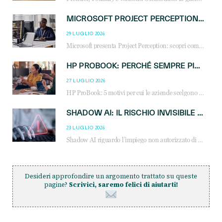
MICROSOFT PROJECT PERCEPTION: COME GLI AGENTI AI CAMBIERANNO SOC, CYBERSECURITY E SERVIZI MSP
29 LUGLIO 2026
Microsoft presenta Project Perception: scopri come gli agenti AI possono trasformare cybersecurity, SOC e servizi gestiti degli MSP.
HP PROBOOK: PERCHÉ SEMPRE PIÙ AZIENDE SCELGONO NOTEBOOK PROGETTATI PER IL LAVORO MODERNO
27 LUGLIO 2026
HP ProBook: 5 motivi per cui le aziende scelgono i notebook business HP per migliorare produttività, sicurezza e gestione dell’AI.
SHADOW AI: IL RISCHIO INVISIBILE CHE LE AZIENDE POSSONO GOVERNARE
23 LUGLIO 2026
Shadow AI riguardo l’impiego non autorizzato di sistemi AI all’interno dell’azienda. E’ una pratica che si diffonde a partire dai dipendenti fino ai dirigenti e mette a repentaglio la cybersecurity, con costi più elevati per le organizzazioni. Due recenti report illustrano il fenomeno e forniscono dati in merito
Desideri approfondire un argomento trattato su queste
pagine?
Scrivici, saremo felici di aiutarti!