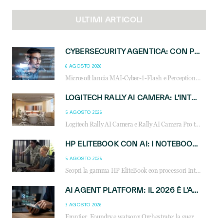
ULTIMI ARTICOLI
CYBERSECURITY AGENTICA: CON PERCEPTION E MAI-CYBER-1-FLASH MICROSOFT APRE NUOVI SERVIZI PER IL CANALE
6 AGOSTO 2026
Microsoft lancia MAI-Cyber-1-Flash e Perception: cybersecurity agentica in preview dal 3 novembre. Cosa cambia per MSP, system integrator e reseller.
LOGITECH RALLY AI CAMERA: L’INTELLIGENZA ARTIFICIALE ENTRA NELLE SALE RIUNIONI DI NUOVA GENERAZIONE
5 AGOSTO 2026
Logitech Rally AI Camera e Rally AI Camera Pro trasformano gli spazi di collaborazione con AI, inquadratura intelligente, multi-camera e gestione avanzata dei meeting ibridi.
HP ELITEBOOK CON AI: I NOTEBOOK BUSINESS INTELLIGENTI CHE TRASFORMANO PRODUTTIVITÀ, SICUREZZA E LAVORO IBRIDO
5 AGOSTO 2026
Scopri la gamma HP EliteBook con processori Intel® Core™ Ultra e AMD Ryzen™ AI. Notebook business progettati per aumentare la produttività, migliorare la collaborazione e garantire sicurezza avanzata in ufficio e in mobilità.
AI AGENT PLATFORM: IL 2026 È L’ANNO DEL «SISTEMA OPERATIVO» PER GLI AGENTI AZIENDALI
3 AGOSTO 2026
Frontier, Foundry e watsonx Orchestrate: la guerra delle piattaforme AI agent ridisegna il mercato IT. Cosa cambia per reseller, MSP e system integrator.