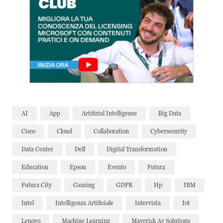
AI
App
Artificial Intelligence
Big Data
Cisco
Cloud
Collaboration
Cybersecurity
Data Center
Dell
Digital Transformation
Education
Epson
Evento
Futura
Futura City
Gaming
GDPR
Hp
IBM
Intel
Intelligenza Artificiale
Intervista
Iot
Lenovo
Machine Learning
Maverick Av Solutions