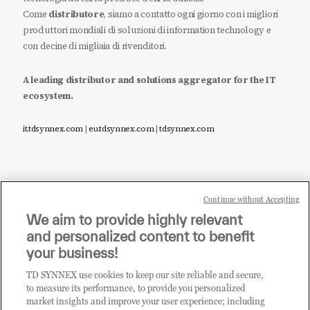
Come
distributore
, siamo a contatto ogni giorno con i migliori
produttori mondiali di soluzioni di information technology e
con decine di migliaia di rivenditori.
A leading distributor and solutions aggregator for the IT
ecosystem.
it.tdsynnex.com
|
eu.tdsynnex.com
|
tdsynnex.com
Continue without Accepting
Sei un rivenditore di tecnologia e desideri acquistare
We aim to provide highly relevant
i prodotti o le soluzioni trattate sul blog?
and personalized content to benefit
CLICCA QUI E DIVENTA
your business!
CLIENTE TD SYNNEX
TD SYNNEX use cookies to keep our site reliable and secure,
to measure its performance, to provide you personalized
market insights and improve your user experience; including