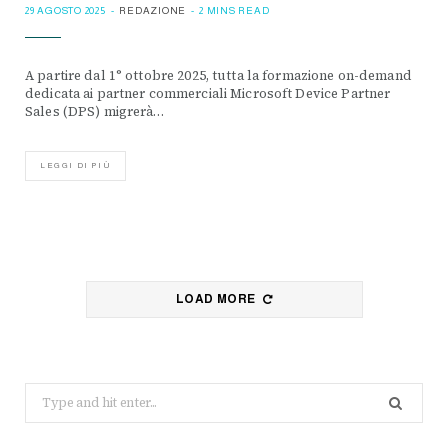
29 AGOSTO 2025
REDAZIONE
2 MINS READ
A partire dal 1° ottobre 2025, tutta la formazione on-demand
dedicata ai partner commerciali Microsoft Device Partner
Sales (DPS) migrerà…
LEGGI DI PIÙ
LOAD MORE
Search
for: