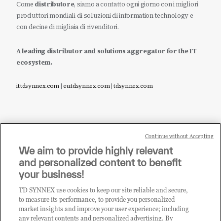
Come
distributore
, siamo a contatto ogni giorno con i migliori
produttori mondiali di soluzioni di information technology e
con decine di migliaia di rivenditori.
A leading distributor and solutions aggregator for the IT
ecosystem.
it.tdsynnex.com
|
eu.tdsynnex.com
|
tdsynnex.com
Continue without Accepting
Sei un rivenditore di tecnologia e desideri acquistare
We aim to provide highly relevant
i prodotti o le soluzioni trattate sul blog?
and personalized content to benefit
CLICCA QUI E DIVENTA
your business!
CLIENTE TD SYNNEX
TD SYNNEX use cookies to keep our site reliable and secure,
to measure its performance, to provide you personalized
market insights and improve your user experience; including
any relevant contents and personalized advertising. By