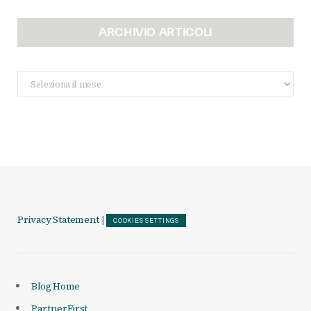
ARCHIVIO ARTICOLI
Archivio
Articoli
Privacy Statement
|
COOKIES SETTINGS
Blog Home
PartnerFirst