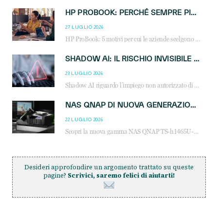
HP PROBOOK: PERCHÉ SEMPRE PIÙ AZIENDE SCELGONO NOTEBOOK PROGETTATI PER IL LAVORO MODERNO
27 LUGLIO 2026
HP ProBook: 5 motivi per cui le aziende scelgono i notebook business HP per migliorare produttività, sicurezza e gestione dell’AI.
SHADOW AI: IL RISCHIO INVISIBILE CHE LE AZIENDE POSSONO GOVERNARE
23 LUGLIO 2026
Shadow AI riguardo l’impiego non autorizzato di sistemi AI all’interno dell’azienda. E’ una pratica che si diffonde a partire dai dipendenti fino ai dirigenti e mette a repentaglio la cybersecurity, con costi più elevati per le organizzazioni. Due recenti report illustrano il fenomeno e forniscono dati in merito
NAS QNAP DI NUOVA GENERAZIONE: PIÙ PRESTAZIONI, SCALABILITÀ E PROTEZIONE DEI DATI PER LE INFRASTRUTTURE IT MODERNE
22 LUGLIO 2026
Scopri la nuova gamma NAS QNAP TS-h1465U-RP, TS-h1065eU e TS-h665U: storage aziendale con ZFS, DDR5, E1.S NVMe e connettività 2.5GbE per backup, virtualizzazione e cybersecurity.
Desideri approfondire un argomento trattato su queste
pagine?
Scrivici, saremo felici di aiutarti!