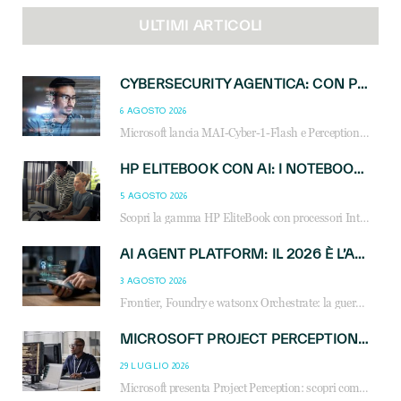
ULTIMI ARTICOLI
CYBERSECURITY AGENTICA: CON PERCEPTION E MAI-CYBER-1-FLASH MICROSOFT APRE NUOVI SERVIZI PER IL CANALE
6 AGOSTO 2026
Microsoft lancia MAI-Cyber-1-Flash e Perception: cybersecurity agentica in preview dal 3 novembre. Cosa cambia per MSP, system integrator e reseller.
HP ELITEBOOK CON AI: I NOTEBOOK BUSINESS INTELLIGENTI CHE TRASFORMANO PRODUTTIVITÀ, SICUREZZA E LAVORO IBRIDO
5 AGOSTO 2026
Scopri la gamma HP EliteBook con processori Intel® Core™ Ultra e AMD Ryzen™ AI. Notebook business progettati per aumentare la produttività, migliorare la collaborazione e garantire sicurezza avanzata in ufficio e in mobilità.
AI AGENT PLATFORM: IL 2026 È L’ANNO DEL «SISTEMA OPERATIVO» PER GLI AGENTI AZIENDALI
3 AGOSTO 2026
Frontier, Foundry e watsonx Orchestrate: la guerra delle piattaforme AI agent ridisegna il mercato IT. Cosa cambia per reseller, MSP e system integrator.
MICROSOFT PROJECT PERCEPTION: COME GLI AGENTI AI CAMBIERANNO SOC, CYBERSECURITY E SERVIZI MSP
29 LUGLIO 2026
Microsoft presenta Project Perception: scopri come gli agenti AI possono trasformare cybersecurity, SOC e servizi gestiti degli MSP.