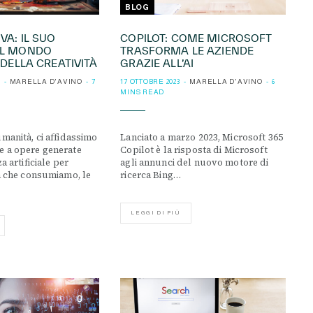
BLOG
VA: IL SUO
COPILOT: COME MICROSOFT
UL MONDO
TRASFORMA LE AZIENDE
 DELLA CREATIVITÀ
GRAZIE ALL’AI
MARELLA D'AVINO
7
17 OTTOBRE 2023
MARELLA D'AVINO
6
MINS READ
umanità, ci affidassimo
Lanciato a marzo 2023, Microsoft 365
e a opere generate
Copilot è la risposta di Microsoft
a artificiale per
agli annunci del nuovo motore di
ia che consumiamo, le
ricerca Bing…
LEGGI DI PIÙ