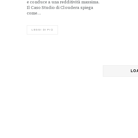
e conduce a una redditività massima.
Il Caso Studio di Cloudera spiega
come…
LEGGI DI PIÙ
LO