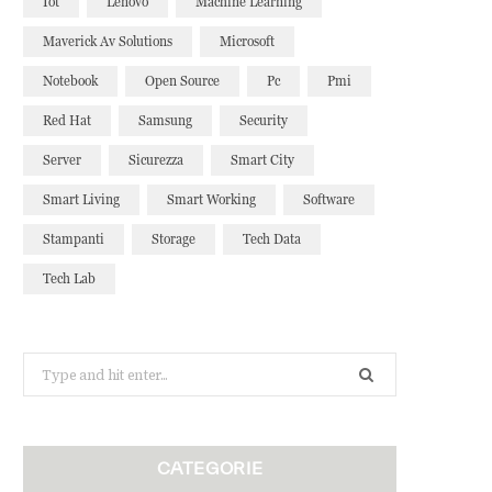
Iot
Lenovo
Machine Learning
Maverick Av Solutions
Microsoft
Notebook
Open Source
Pc
Pmi
Red Hat
Samsung
Security
Server
Sicurezza
Smart City
Smart Living
Smart Working
Software
Stampanti
Storage
Tech Data
Tech Lab
Search
for:
CATEGORIE