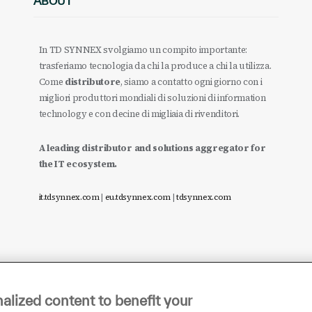
ABOUT
In TD SYNNEX svolgiamo un compito importante:
trasferiamo tecnologia da chi la produce a chi la utilizza.
Come
distributore
, siamo a contatto ogni giorno con i
migliori produttori mondiali di soluzioni di information
technology e con decine di migliaia di rivenditori.
A leading distributor and solutions aggregator for
the IT ecosystem.
it.tdsynnex.com
|
eu.tdsynnex.com
|
tdsynnex.com
alized content to benefit your