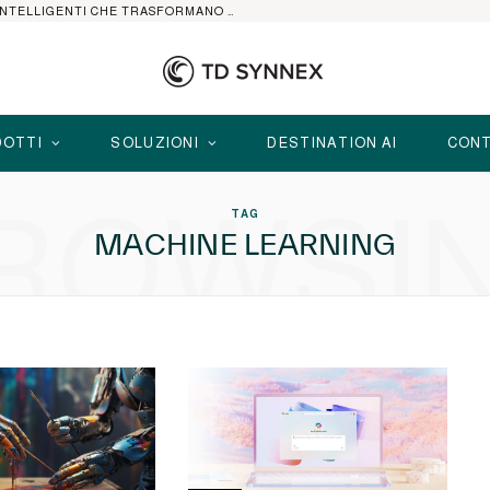
HP ELITEBOOK CON AI: I NOTEBOOK BUSINESS INTELLIGENTI CHE TRASFORMANO PRODUTTIVITÀ, SICUREZZA E LAVORO IBRIDO
OTTI
SOLUZIONI
DESTINATION AI
CONT
ROWSI
TAG
MACHINE LEARNING