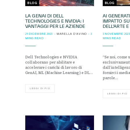
BLOG
BLOG
LA GENAI DI DELL
AI GENERATI
TECHNOLOGIES E NVIDIA: I
IMPATTO S
VANTAGGI PER LE AZIENDE
DELL’ARTE E
21 DICEMBRE 2023
MARELLA D'AVINO
3
3 NOVEMBRE 2023
MINS READ
MINS READ
Dell Technologies e NVIDIA
“Se noi, come 
collaborano per abilitare e
esclusivament
accelerare i carichi di lavoro di
dall’intelligenz
GenAI, ML (Machine Learning) e DL…
fornirci i med
parole…
LEGGI DI PIÙ
LEGGI DI PIÙ