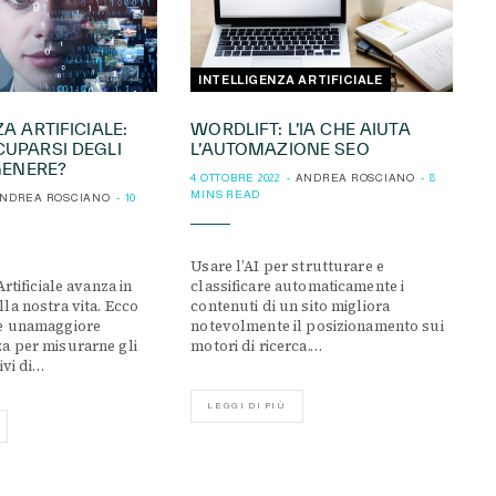
INTELLIGENZA ARTIFICIALE
A ARTIFICIALE:
WORDLIFT: L’IA CHE AIUTA
UPARSI DEGLI
L’AUTOMAZIONE SEO
 GENERE?
4 OTTOBRE 2022
ANDREA ROSCIANO
8
MINS READ
NDREA ROSCIANO
10
Usare l’AI per strutturare e
Artificiale avanza in
classificare automaticamente i
la nostra vita. Ecco
contenuti di un sito migliora
e unamaggiore
notevolmente il posizionamento sui
a per misurarne gli
motori di ricerca.…
ivi di…
LEGGI DI PIÙ