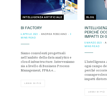
INTELLIGENZA ARTIFICIALE
BLOG
BI FACTORY
INTELLIGENZ
PERCHÉ OCC
6 APRILE 2023
ANDREA ROSCIANO
3
IMPATTI DI
MINS READ
8 MARZO 2023
A
MINS READ
Siamo consulenti progettuali
nell’ambito della data analytics e
cloud infrastructure. Interveniamo
L’Intelligenza 
sia a livello di Business Process
ogni campo del
Management, FP&A e…
perché occorr
consapevolezz
impatti distors
LEGGI DI PIÙ
LEGGI DI PIÙ