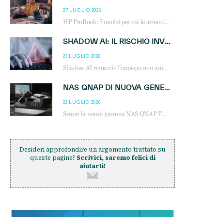
27 LUGLIO 2026
HP ProBook: 5 motivi per cui le aziende scelgono i notebook business HP per migliorare produttività, sicurezza e gestione dell’AI.
SHADOW AI: IL RISCHIO INVISIBILE CHE LE AZIENDE POSSONO GOVERNARE
23 LUGLIO 2026
Shadow AI riguardo l’impiego non autorizzato di sistemi AI all’interno dell’azienda. E’ una pratica che si diffonde a partire dai dipendenti fino ai dirigenti e mette a repentaglio la cybersecurity, con costi più elevati per le organizzazioni. Due recenti report illustrano il fenomeno e forniscono dati in merito
NAS QNAP DI NUOVA GENERAZIONE: PIÙ PRESTAZIONI, SCALABILITÀ E PROTEZIONE DEI DATI PER LE INFRASTRUTTURE IT MODERNE
22 LUGLIO 2026
Scopri la nuova gamma NAS QNAP TS-h1465U-RP, TS-h1065eU e TS-h665U: storage aziendale con ZFS, DDR5, E1.S NVMe e connettività 2.5GbE per backup, virtualizzazione e cybersecurity.
Desideri approfondire un argomento trattato su
queste pagine?
Scrivici, saremo felici di
aiutarti!