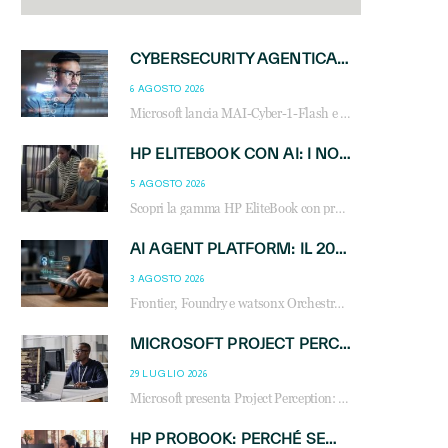
CYBERSECURITY AGENTICA: CON PERCEPTION E MAI-CYBER-1-FLASH MICROSOFT APRE NUOVI SERVIZI PER IL CANALE
6 AGOSTO 2026
Microsoft lancia MAI-Cyber-1-Flash e Perception: cybersecurity agentica in preview dal 3 novembre. Cosa cambia per MSP, system integrator e reseller.
HP ELITEBOOK CON AI: I NOTEBOOK BUSINESS INTELLIGENTI CHE TRASFORMANO PRODUTTIVITÀ, SICUREZZA E LAVORO IBRIDO
5 AGOSTO 2026
Scopri la gamma HP EliteBook con processori Intel® Core™ Ultra e AMD Ryzen™ AI. Notebook business progettati per aumentare la produttività, migliorare la collaborazione e garantire sicurezza avanzata in ufficio e in mobilità.
AI AGENT PLATFORM: IL 2026 È L’ANNO DEL «SISTEMA OPERATIVO» PER GLI AGENTI AZIENDALI
3 AGOSTO 2026
Frontier, Foundry e watsonx Orchestrate: la guerra delle piattaforme AI agent ridisegna il mercato IT. Cosa cambia per reseller, MSP e system integrator.
MICROSOFT PROJECT PERCEPTION: COME GLI AGENTI AI CAMBIERANNO SOC, CYBERSECURITY E SERVIZI MSP
29 LUGLIO 2026
Microsoft presenta Project Perception: scopri come gli agenti AI possono trasformare cybersecurity, SOC e servizi gestiti degli MSP.
HP PROBOOK: PERCHÉ SEMPRE PIÙ AZIENDE SCELGONO NOTEBOOK PROGETTATI PER IL LAVORO MODERNO