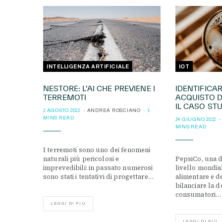
INTELLIGENZA ARTIFICIALE
IOT
NESTORE: L’AI CHE PREVIENE I
IDENTIFICA
TERREMOTI
ACQUISTO D
IL CASO ST
2 AGOSTO 2022
ANDREA ROSCIANO
3
MINS READ
24 GIUGNO 2022
MINS READ
I terremoti sono uno dei fenomeni
naturali più pericolosi e
PepsiCo, una d
imprevedibili: in passato numerosi
livello mondia
sono stati i tentativi di progettare…
alimentare e d
bilanciare la 
consumatori…
LEGGI DI PIÙ
LEGGI DI PIÙ