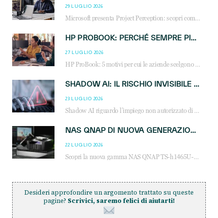
29 LUGLIO 2026
Microsoft presenta Project Perception: scopri come gli agenti AI possono trasformare cybersecurity, SOC e servizi gestiti degli MSP.
HP PROBOOK: PERCHÉ SEMPRE PIÙ AZIENDE SCELGONO NOTEBOOK PROGETTATI PER IL LAVORO MODERNO
27 LUGLIO 2026
HP ProBook: 5 motivi per cui le aziende scelgono i notebook business HP per migliorare produttività, sicurezza e gestione dell’AI.
SHADOW AI: IL RISCHIO INVISIBILE CHE LE AZIENDE POSSONO GOVERNARE
23 LUGLIO 2026
Shadow AI riguardo l’impiego non autorizzato di sistemi AI all’interno dell’azienda. E’ una pratica che si diffonde a partire dai dipendenti fino ai dirigenti e mette a repentaglio la cybersecurity, con costi più elevati per le organizzazioni. Due recenti report illustrano il fenomeno e forniscono dati in merito
NAS QNAP DI NUOVA GENERAZIONE: PIÙ PRESTAZIONI, SCALABILITÀ E PROTEZIONE DEI DATI PER LE INFRASTRUTTURE IT MODERNE
22 LUGLIO 2026
Scopri la nuova gamma NAS QNAP TS-h1465U-RP, TS-h1065eU e TS-h665U: storage aziendale con ZFS, DDR5, E1.S NVMe e connettività 2.5GbE per backup, virtualizzazione e cybersecurity.
Desideri approfondire un argomento trattato su queste
pagine?
Scrivici, saremo felici di aiutarti!