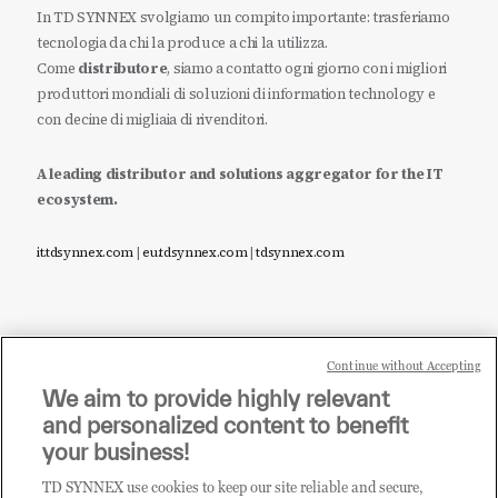
In TD SYNNEX svolgiamo un compito importante: trasferiamo
tecnologia da chi la produce a chi la utilizza.
Come
distributore
, siamo a contatto ogni giorno con i migliori
produttori mondiali di soluzioni di information technology e
con decine di migliaia di rivenditori.
A leading distributor and solutions aggregator for the IT
ecosystem.
it.tdsynnex.com
|
eu.tdsynnex.com
|
tdsynnex.com
Continue without Accepting
Sei un rivenditore di tecnologia e desideri acquistare
We aim to provide highly relevant
i prodotti o le soluzioni trattate sul blog?
and personalized content to benefit
CLICCA QUI E DIVENTA
your business!
CLIENTE TD SYNNEX
TD SYNNEX use cookies to keep our site reliable and secure,