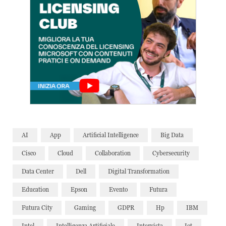
AI
App
Artificial Intelligence
Big Data
Cisco
Cloud
Collaboration
Cybersecurity
Data Center
Dell
Digital Transformation
Education
Epson
Evento
Futura
Futura City
Gaming
GDPR
Hp
IBM
Intel
Intelligenza Artificiale
Intervista
Iot