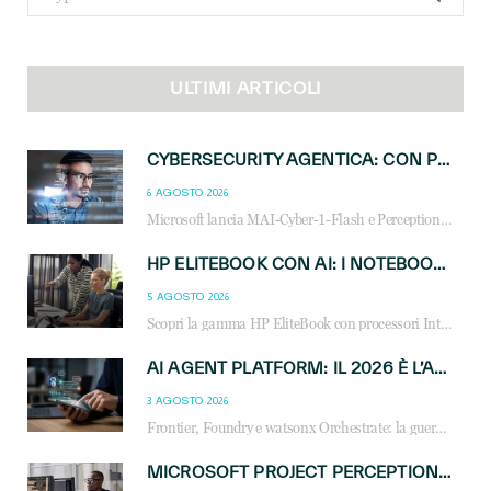
for:
ULTIMI ARTICOLI
CYBERSECURITY AGENTICA: CON PERCEPTION E MAI-CYBER-1-FLASH MICROSOFT APRE NUOVI SERVIZI PER IL CANALE
6 AGOSTO 2026
Microsoft lancia MAI-Cyber-1-Flash e Perception: cybersecurity agentica in preview dal 3 novembre. Cosa cambia per MSP, system integrator e reseller.
HP ELITEBOOK CON AI: I NOTEBOOK BUSINESS INTELLIGENTI CHE TRASFORMANO PRODUTTIVITÀ, SICUREZZA E LAVORO IBRIDO
5 AGOSTO 2026
Scopri la gamma HP EliteBook con processori Intel® Core™ Ultra e AMD Ryzen™ AI. Notebook business progettati per aumentare la produttività, migliorare la collaborazione e garantire sicurezza avanzata in ufficio e in mobilità.
AI AGENT PLATFORM: IL 2026 È L’ANNO DEL «SISTEMA OPERATIVO» PER GLI AGENTI AZIENDALI
3 AGOSTO 2026
Frontier, Foundry e watsonx Orchestrate: la guerra delle piattaforme AI agent ridisegna il mercato IT. Cosa cambia per reseller, MSP e system integrator.
MICROSOFT PROJECT PERCEPTION: COME GLI AGENTI AI CAMBIERANNO SOC, CYBERSECURITY E SERVIZI MSP