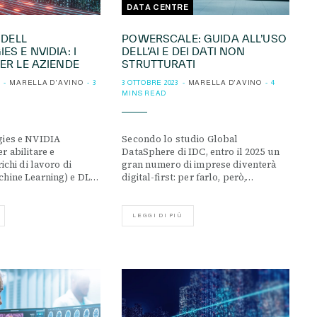
DATA CENTRE
 DELL
POWERSCALE: GUIDA ALL’USO
S E NVIDIA: I
DELL’AI E DEI DATI NON
ER LE AZIENDE
STRUTTURATI
MARELLA D'AVINO
3
3 OTTOBRE 2023
MARELLA D'AVINO
4
MINS READ
gies e NVIDIA
Secondo lo studio Global
r abilitare e
DataSphere di IDC, entro il 2025 un
richi di lavoro di
gran numero di imprese diventerà
chine Learning) e DL…
digital-first: per farlo, però,…
LEGGI DI PIÙ