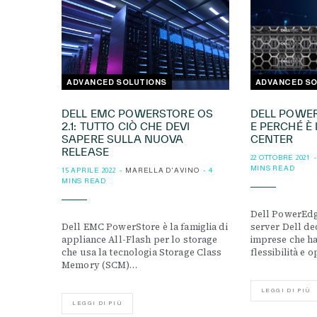
ADVANCED SOLUTIONS
ADVANCED SO
DELL EMC POWERSTORE OS
DELL POWER
2.1: TUTTO CIÒ CHE DEVI
E PERCHÉ È 
SAPERE SULLA NUOVA
CENTER
RELEASE
22 OTTOBRE 2021
MINS READ
15 APRILE 2022
MARELLA D'AVINO
4
MINS READ
Dell PowerEdge
Dell EMC PowerStore è la famiglia di
server Dell de
appliance All-Flash per lo storage
imprese che h
che usa la tecnologia Storage Class
flessibilità e 
Memory (SCM)…
LEGGI DI PIÙ
LEGGI DI PIÙ