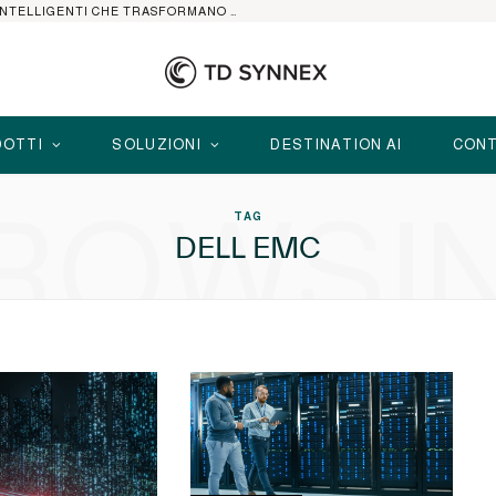
HP ELITEBOOK CON AI: I NOTEBOOK BUSINESS INTELLIGENTI CHE TRASFORMANO PRODUTTIVITÀ, SICUREZZA E LAVORO IBRIDO
OTTI
SOLUZIONI
DESTINATION AI
CONT
ROWSI
TAG
DELL EMC