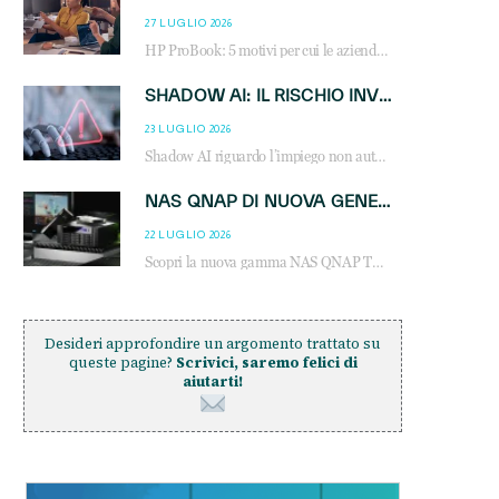
27 LUGLIO 2026
HP ProBook: 5 motivi per cui le aziende scelgono i notebook business HP per migliorare produttività, sicurezza e gestione dell’AI.
SHADOW AI: IL RISCHIO INVISIBILE CHE LE AZIENDE POSSONO GOVERNARE
23 LUGLIO 2026
Shadow AI riguardo l’impiego non autorizzato di sistemi AI all’interno dell’azienda. E’ una pratica che si diffonde a partire dai dipendenti fino ai dirigenti e mette a repentaglio la cybersecurity, con costi più elevati per le organizzazioni. Due recenti report illustrano il fenomeno e forniscono dati in merito
NAS QNAP DI NUOVA GENERAZIONE: PIÙ PRESTAZIONI, SCALABILITÀ E PROTEZIONE DEI DATI PER LE INFRASTRUTTURE IT MODERNE
22 LUGLIO 2026
Scopri la nuova gamma NAS QNAP TS-h1465U-RP, TS-h1065eU e TS-h665U: storage aziendale con ZFS, DDR5, E1.S NVMe e connettività 2.5GbE per backup, virtualizzazione e cybersecurity.
Desideri approfondire un argomento trattato su
queste pagine?
Scrivici, saremo felici di
aiutarti!