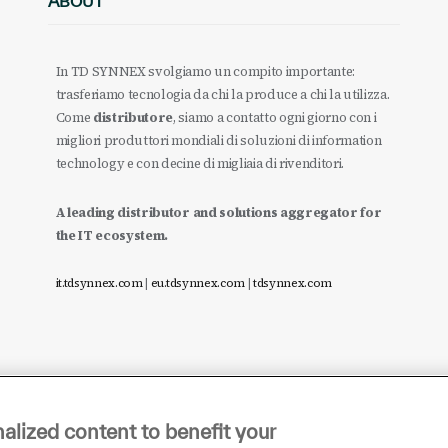
ABOUT
In TD SYNNEX svolgiamo un compito importante:
trasferiamo tecnologia da chi la produce a chi la utilizza.
Come
distributore
, siamo a contatto ogni giorno con i
migliori produttori mondiali di soluzioni di information
technology e con decine di migliaia di rivenditori.
A leading distributor and solutions aggregator for
the IT ecosystem.
it.tdsynnex.com
|
eu.tdsynnex.com
|
tdsynnex.com
alized content to benefit your