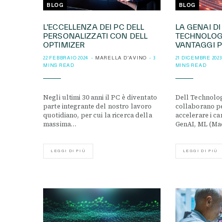
BLOG
BLOG
L’ECCELLENZA DEI PC DELL
LA GENAI DI
PERSONALIZZATI CON DELL
TECHNOLOGIE
OPTIMIZER
VANTAGGI P
22 FEBBRAIO 2024
MARELLA D'AVINO
3
21 DICEMBRE 2023
MINS READ
MINS READ
Negli ultimi 30 anni il PC è diventato
Dell Technolo
parte integrante del nostro lavoro
collaborano pe
quotidiano, per cui la ricerca della
accelerare i ca
massima…
GenAI, ML (Ma
LEGGI DI PIÙ
LEGGI DI PIÙ