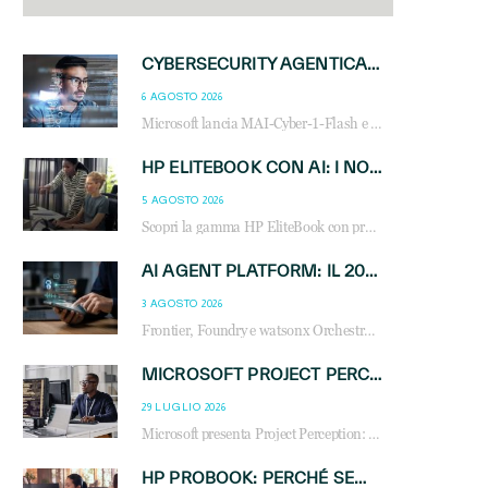
CYBERSECURITY AGENTICA: CON PERCEPTION E MAI-CYBER-1-FLASH MICROSOFT APRE NUOVI SERVIZI PER IL CANALE
6 AGOSTO 2026
Microsoft lancia MAI-Cyber-1-Flash e Perception: cybersecurity agentica in preview dal 3 novembre. Cosa cambia per MSP, system integrator e reseller.
HP ELITEBOOK CON AI: I NOTEBOOK BUSINESS INTELLIGENTI CHE TRASFORMANO PRODUTTIVITÀ, SICUREZZA E LAVORO IBRIDO
5 AGOSTO 2026
Scopri la gamma HP EliteBook con processori Intel® Core™ Ultra e AMD Ryzen™ AI. Notebook business progettati per aumentare la produttività, migliorare la collaborazione e garantire sicurezza avanzata in ufficio e in mobilità.
AI AGENT PLATFORM: IL 2026 È L’ANNO DEL «SISTEMA OPERATIVO» PER GLI AGENTI AZIENDALI
3 AGOSTO 2026
Frontier, Foundry e watsonx Orchestrate: la guerra delle piattaforme AI agent ridisegna il mercato IT. Cosa cambia per reseller, MSP e system integrator.
MICROSOFT PROJECT PERCEPTION: COME GLI AGENTI AI CAMBIERANNO SOC, CYBERSECURITY E SERVIZI MSP
29 LUGLIO 2026
Microsoft presenta Project Perception: scopri come gli agenti AI possono trasformare cybersecurity, SOC e servizi gestiti degli MSP.
HP PROBOOK: PERCHÉ SEMPRE PIÙ AZIENDE SCELGONO NOTEBOOK PROGETTATI PER IL LAVORO MODERNO