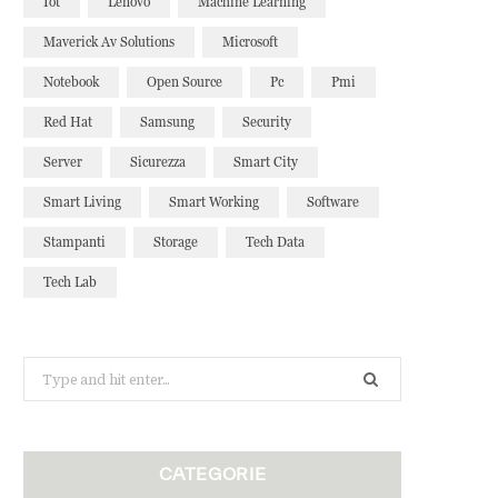
Iot
Lenovo
Machine Learning
Maverick Av Solutions
Microsoft
Notebook
Open Source
Pc
Pmi
Red Hat
Samsung
Security
Server
Sicurezza
Smart City
Smart Living
Smart Working
Software
Stampanti
Storage
Tech Data
Tech Lab
Search
for:
CATEGORIE