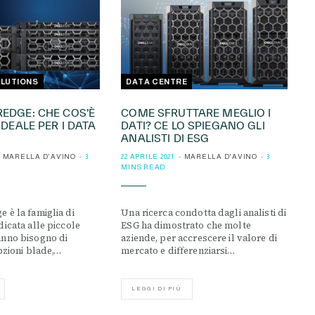
LUTIONS
DATA CENTRE
EDGE: CHE COS’È
COME SFRUTTARE MEGLIO I
IDEALE PER I DATA
DATI? CE LO SPIEGANO GLI
ANALISTI DI ESG
MARELLA D'AVINO
3
22 APRILE 2021
MARELLA D'AVINO
3
MINS READ
 è la famiglia di
Una ricerca condotta dagli analisti di
dicata alle piccole
ESG ha dimostrato che molte
anno bisogno di
aziende, per accrescere il valore di
opzioni blade,…
mercato e differenziarsi…
LEGGI DI PIÙ