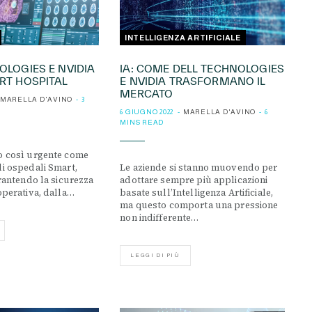
INTELLIGENZA ARTIFICIALE
OLOGIES E NVIDIA
IA: COME DELL TECHNOLOGIES
RT HOSPITAL
E NVIDIA TRASFORMANO IL
MERCATO
MARELLA D'AVINO
3
6 GIUGNO 2022
MARELLA D'AVINO
6
MINS READ
o così urgente come
li ospedali Smart,
Le aziende si stanno muovendo per
arantendo la sicurezza
adottare sempre più applicazioni
operativa, dalla…
basate sull’Intelligenza Artificiale,
ma questo comporta una pressione
non indifferente…
LEGGI DI PIÙ