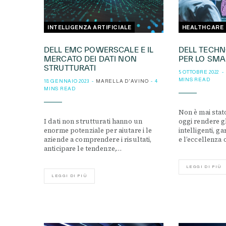
INTELLIGENZA ARTIFICIALE
HEALTHCARE
DELL EMC POWERSCALE E IL
DELL TECHN
MERCATO DEI DATI NON
PER LO SMA
STRUTTURATI
5 OTTOBRE 2022
MINS READ
18 GENNAIO 2023
MARELLA D'AVINO
4
MINS READ
Non è mai stat
I dati non strutturati hanno un
oggi rendere g
enorme potenziale per aiutare i le
intelligenti, g
aziende a comprendere i risultati,
e l’eccellenza 
anticipare le tendenze,…
LEGGI DI PIÙ
LEGGI DI PIÙ