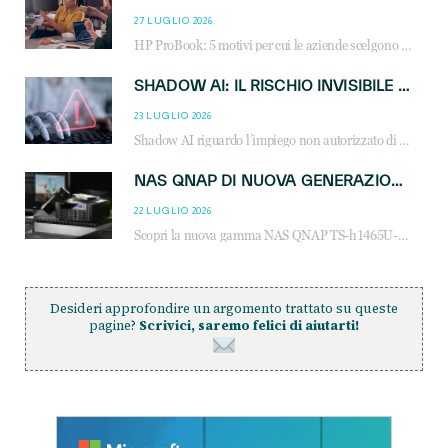
27 LUGLIO 2026
HP ProBook: 5 motivi per cui le aziende scelgono i notebook business HP per migliorare produttività, sicurezza e gestione dell’AI.
SHADOW AI: IL RISCHIO INVISIBILE CHE LE AZIENDE POSSONO GOVERNARE
23 LUGLIO 2026
Shadow AI riguardo l’impiego non autorizzato di sistemi AI all’interno dell’azienda. E’ una pratica che si diffonde a partire dai dipendenti fino ai dirigenti e mette a repentaglio la cybersecurity, con costi più elevati per le organizzazioni. Due recenti report illustrano il fenomeno e forniscono dati in merito
NAS QNAP DI NUOVA GENERAZIONE: PIÙ PRESTAZIONI, SCALABILITÀ E PROTEZIONE DEI DATI PER LE INFRASTRUTTURE IT MODERNE
22 LUGLIO 2026
Scopri la nuova gamma NAS QNAP TS-h1465U-RP, TS-h1065eU e TS-h665U: storage aziendale con ZFS, DDR5, E1.S NVMe e connettività 2.5GbE per backup, virtualizzazione e cybersecurity.
Desideri approfondire un argomento trattato su queste
pagine?
Scrivici, saremo felici di aiutarti!