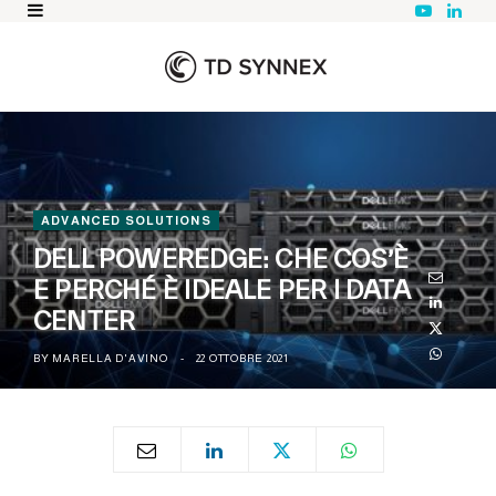
Y
L
o
i
u
n
T
k
u
e
b
d
e
I
n
ADVANCED SOLUTIONS
DELL POWEREDGE: CHE COS’È
E PERCHÉ È IDEALE PER I DATA
CENTER
BY
MARELLA D'AVINO
22 OTTOBRE 2021