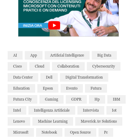
AI
App
Artificial Intelligence
Big Data
Cisco
Cloud
Collaboration
Cybersecurity
Data Center
Dell
Digital Transformation
Education
Epson
Evento
Futura
Futura City
Gaming
GDPR
Hp
IBM
Intel
Intelligenza Artificiale
Intervista
Iot
Lenovo
Machine Learning
Maverick Av Solutions
Microsoft
Notebook
Open Source
Pc