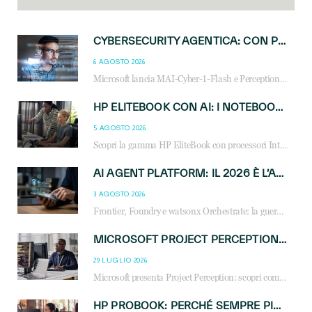
CYBERSECURITY AGENTICA: CON PERCEPTION E MAI-CYBER-1-FLASH MICROSOFT APRE NUOVI SERVIZI PER IL CANALE
6 AGOSTO 2026
Microsoft lancia MAI-Cyber-1-Flash e Perception: cybersecurity agentica in preview dal 3 novembre. Cosa cambia per MSP, system integrator e reseller.
HP ELITEBOOK CON AI: I NOTEBOOK BUSINESS INTELLIGENTI CHE TRASFORMANO PRODUTTIVITÀ, SICUREZZA E LAVORO IBRIDO
5 AGOSTO 2026
Scopri la gamma HP EliteBook con processori Intel® Core™ Ultra e AMD Ryzen™ AI. Notebook business progettati per aumentare la produttività, migliorare la collaborazione e garantire sicurezza avanzata in ufficio e in mobilità.
AI AGENT PLATFORM: IL 2026 È L’ANNO DEL «SISTEMA OPERATIVO» PER GLI AGENTI AZIENDALI
3 AGOSTO 2026
Frontier, Foundry e watsonx Orchestrate: la guerra delle piattaforme AI agent ridisegna il mercato IT. Cosa cambia per reseller, MSP e system integrator.
MICROSOFT PROJECT PERCEPTION: COME GLI AGENTI AI CAMBIERANNO SOC, CYBERSECURITY E SERVIZI MSP
29 LUGLIO 2026
Microsoft presenta Project Perception: scopri come gli agenti AI possono trasformare cybersecurity, SOC e servizi gestiti degli MSP.
HP PROBOOK: PERCHÉ SEMPRE PIÙ AZIENDE SCELGONO NOTEBOOK PROGETTATI PER IL LAVORO MODERNO