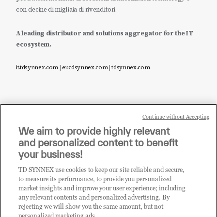
con decine di migliaia di rivenditori.
A leading distributor and solutions aggregator for the IT
ecosystem.
it.tdsynnex.com
|
eu.tdsynnex.com
|
tdsynnex.com
Continue without Accepting
Sei un rivenditore di tecnologia e desideri acquistare
We aim to provide highly relevant
i prodotti o le soluzioni trattate sul blog?
and personalized content to benefit
CLICCA QUI E DIVENTA
your business!
CLIENTE TD SYNNEX
TD SYNNEX use cookies to keep our site reliable and secure,
to measure its performance, to provide you personalized
market insights and improve your user experience; including
any relevant contents and personalized advertising. By
rejecting we will show you the same amount, but not
personalized marketing ads.