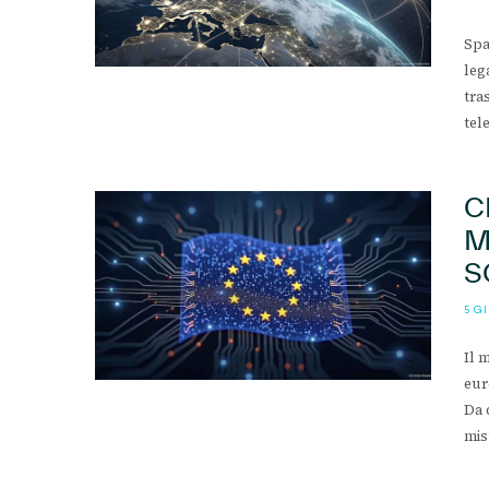
Spa
leg
tra
tel
C
M
S
5 G
Il 
eur
Da 
mis