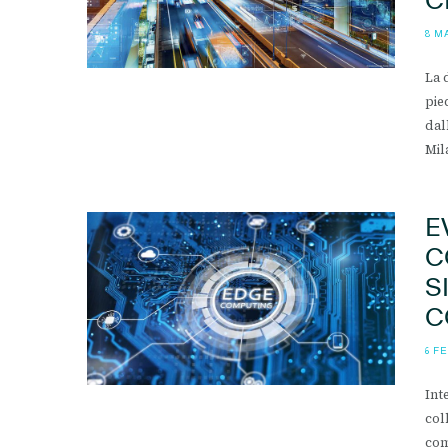
8 M
La 
pie
dal
Mil
E
C
S
C
6 F
Int
col
com