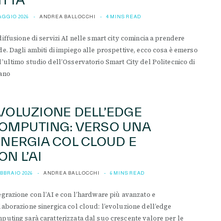
AGGIO 2026
ANDREA BALLOCCHI
4 MINS READ
diffusione di servizi AI nelle smart city comincia a prendere
de. Dagli ambiti di impiego alle prospettive, ecco cosa è emerso
l’ultimo studio dell’Osservatorio Smart City del Politecnico di
ano
VOLUZIONE DELL’EDGE
OMPUTING: VERSO UNA
INERGIA COL CLOUD E
ON L’AI
EBBRAIO 2026
ANDREA BALLOCCHI
6 MINS READ
egrazione con l’AI e con l’hardware più avanzato e
laborazione sinergica col cloud: l’evoluzione dell’edge
puting sarà caratterizzata dal suo crescente valore per le