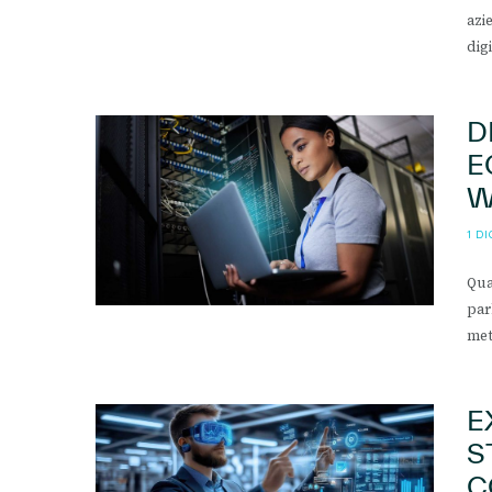
azi
dig
D
E
W
1 D
Qua
par
met
E
S
C