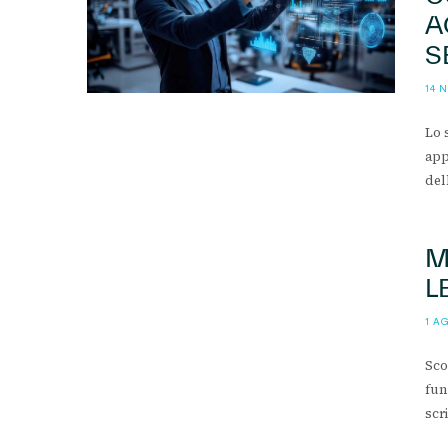
A
S
14 
Lo 
app
del
M
L
1 A
Sco
fun
scr