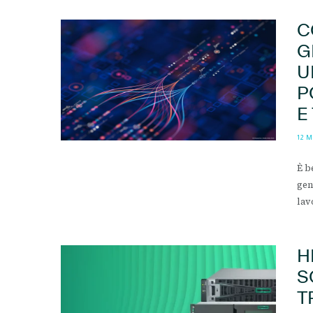
C
G
U
P
E
12 
È b
gen
lav
H
S
T