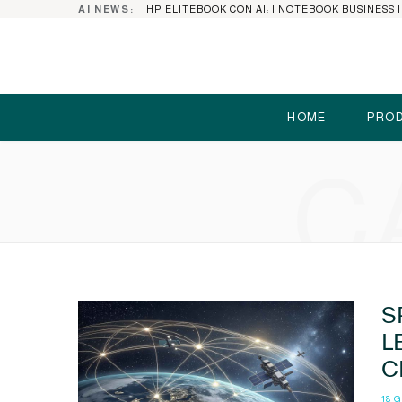
AI NEWS:
HOME
PROD
C
S
L
C
18 