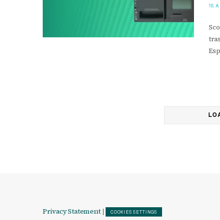
18 
Sco
tra
Esp
LO
Privacy Statement
|
COOKIES SETTINGS