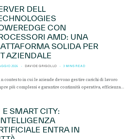
ERVER DELL
ECHNOLOGIES
OWEREDGE CON
ROCESSORI AMD: UNA
IATTAFORMA SOLIDA PER
’IT AZIENDALE
AGGIO 2026
DAVIDE GRIGOLLO
3 MINS READ
un contesto in cui le aziende devono gestire carichi di lavoro
pre più complessi e garantire continuità operativa, efficienza…
I E SMART CITY:
’INTELLIGENZA
RTIFICIALE ENTRA IN
ITTÀ