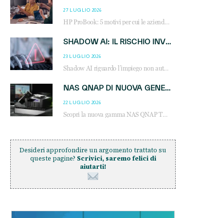
27 LUGLIO 2026
HP ProBook: 5 motivi per cui le aziende scelgono i notebook business HP per migliorare produttività, sicurezza e gestione dell’AI.
SHADOW AI: IL RISCHIO INVISIBILE CHE LE AZIENDE POSSONO GOVERNARE
23 LUGLIO 2026
Shadow AI riguardo l’impiego non autorizzato di sistemi AI all’interno dell’azienda. E’ una pratica che si diffonde a partire dai dipendenti fino ai dirigenti e mette a repentaglio la cybersecurity, con costi più elevati per le organizzazioni. Due recenti report illustrano il fenomeno e forniscono dati in merito
NAS QNAP DI NUOVA GENERAZIONE: PIÙ PRESTAZIONI, SCALABILITÀ E PROTEZIONE DEI DATI PER LE INFRASTRUTTURE IT MODERNE
22 LUGLIO 2026
Scopri la nuova gamma NAS QNAP TS-h1465U-RP, TS-h1065eU e TS-h665U: storage aziendale con ZFS, DDR5, E1.S NVMe e connettività 2.5GbE per backup, virtualizzazione e cybersecurity.
Desideri approfondire un argomento trattato su
queste pagine?
Scrivici, saremo felici di
aiutarti!