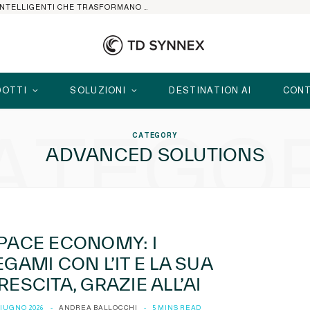
HP ELITEBOOK CON AI: I NOTEBOOK BUSINESS INTELLIGENTI CHE TRASFORMANO PRODUTTIVITÀ, SICUREZZA E LAVORO IBRIDO
OTTI
SOLUZIONI
DESTINATION AI
CONT
ATEGO
CATEGORY
ADVANCED SOLUTIONS
PACE ECONOMY: I
EGAMI CON L’IT E LA SUA
RESCITA, GRAZIE ALL’AI
GIUGNO 2026
ANDREA BALLOCCHI
5 MINS READ