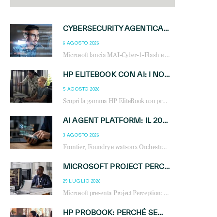
CYBERSECURITY AGENTICA: CON PERCEPTION E MAI-CYBER-1-FLASH MICROSOFT APRE NUOVI SERVIZI PER IL CANALE
6 AGOSTO 2026
Microsoft lancia MAI-Cyber-1-Flash e Perception: cybersecurity agentica in preview dal 3 novembre. Cosa cambia per MSP, system integrator e reseller.
HP ELITEBOOK CON AI: I NOTEBOOK BUSINESS INTELLIGENTI CHE TRASFORMANO PRODUTTIVITÀ, SICUREZZA E LAVORO IBRIDO
5 AGOSTO 2026
Scopri la gamma HP EliteBook con processori Intel® Core™ Ultra e AMD Ryzen™ AI. Notebook business progettati per aumentare la produttività, migliorare la collaborazione e garantire sicurezza avanzata in ufficio e in mobilità.
AI AGENT PLATFORM: IL 2026 È L’ANNO DEL «SISTEMA OPERATIVO» PER GLI AGENTI AZIENDALI
3 AGOSTO 2026
Frontier, Foundry e watsonx Orchestrate: la guerra delle piattaforme AI agent ridisegna il mercato IT. Cosa cambia per reseller, MSP e system integrator.
MICROSOFT PROJECT PERCEPTION: COME GLI AGENTI AI CAMBIERANNO SOC, CYBERSECURITY E SERVIZI MSP
29 LUGLIO 2026
Microsoft presenta Project Perception: scopri come gli agenti AI possono trasformare cybersecurity, SOC e servizi gestiti degli MSP.
HP PROBOOK: PERCHÉ SEMPRE PIÙ AZIENDE SCELGONO NOTEBOOK PROGETTATI PER IL LAVORO MODERNO