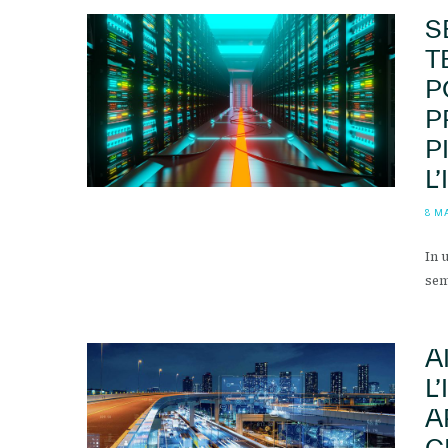
S
T
P
P
P
L
8 M
In 
sem
A
L
A
C