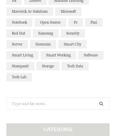
Iot
Lenovo
Machine Learning
Maverick Av Solutions
Microsoft
Notebook
Open Source
Pc
Pmi
Red Hat
Samsung
Security
Server
Sicurezza
Smart City
Smart Living
Smart Working
Software
Stampanti
Storage
Tech Data
Tech Lab
Search
for:
CATEGORIE