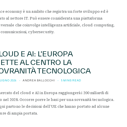
ce economy è un ambito che registra un forte sviluppo ed è
ato al settore IT. Può essere considerata una piattaforma
sversale che coinvolge intelligenza artificiale, cloud computing,
ecomunicazioni, cybersecurity.
LOUD E AI: L’EUROPA
ETTE AL CENTRO LA
OVRANITÀ TECNOLOGICA
IUGNO 2026
ANDREA BALLOCCHI
5 MINS READ
mercato del cloud e AI in Europa raggiungerà i 200 miliardi di
o nel 2028. Occorre porre le basi per una sovranità tecnologica.
qui partono le decisioni dell’UE che hanno portato ad alcune
ure di ampia portata.