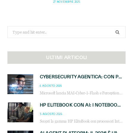
27 NOVEMBRE 2025
Search
for:
ULTIMI ARTICOLI
CYBERSECURITY AGENTICA: CON PERCEPTION E MAI-CYBER-1-FLASH MICROSOFT APRE NUOVI SERVIZI PER IL CANALE
6 AGOSTO 2026
Microsoft lancia MAI-Cyber-1-Flash e Perception: cybersecurity agentica in preview dal 3 novembre. Cosa cambia per MSP, system integrator e reseller.
HP ELITEBOOK CON AI: I NOTEBOOK BUSINESS INTELLIGENTI CHE TRASFORMANO PRODUTTIVITÀ, SICUREZZA E LAVORO IBRIDO
5 AGOSTO 2026
Scopri la gamma HP EliteBook con processori Intel® Core™ Ultra e AMD Ryzen™ AI. Notebook business progettati per aumentare la produttività, migliorare la collaborazione e garantire sicurezza avanzata in ufficio e in mobilità.