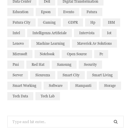
Data Center
Dell
Digital Transformation
Education
Epson
Evento
Futura
Futura City
Gaming
GDPR
Hp
IBM
Intel
Intelligenza Artificiale
Intervista
Iot
Lenovo
Machine Learning
Maverick Av Solutions
Microsoft
Notebook
Open Source
Pc
Pmi
Red Hat
Samsung
Security
Server
Sicurezza
Smart City
Smart Living
Smart Working
Software
Stampanti
Storage
Tech Data
Tech Lab
Search
for: