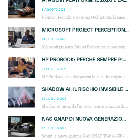
AI AGENT PLATFORM: IL 2026 È L’ANNO DEL «SISTEMA OPERATIVO» PER GLI AGENTI AZIENDALI
3 AGOSTO 2026
Frontier, Foundry e watsonx Orchestrate: la guerra delle piattaforme AI agent ridisegna il mercato IT. Cosa cambia per reseller, MSP e system integrator.
MICROSOFT PROJECT PERCEPTION: COME GLI AGENTI AI CAMBIERANNO SOC, CYBERSECURITY E SERVIZI MSP
29 LUGLIO 2026
Microsoft presenta Project Perception: scopri come gli agenti AI possono trasformare cybersecurity, SOC e servizi gestiti degli MSP.
HP PROBOOK: PERCHÉ SEMPRE PIÙ AZIENDE SCELGONO NOTEBOOK PROGETTATI PER IL LAVORO MODERNO
27 LUGLIO 2026
HP ProBook: 5 motivi per cui le aziende scelgono i notebook business HP per migliorare produttività, sicurezza e gestione dell’AI.
SHADOW AI: IL RISCHIO INVISIBILE CHE LE AZIENDE POSSONO GOVERNARE
23 LUGLIO 2026
Shadow AI riguardo l’impiego non autorizzato di sistemi AI all’interno dell’azienda. E’ una pratica che si diffonde a partire dai dipendenti fino ai dirigenti e mette a repentaglio la cybersecurity, con costi più elevati per le organizzazioni. Due recenti report illustrano il fenomeno e forniscono dati in merito
NAS QNAP DI NUOVA GENERAZIONE: PIÙ PRESTAZIONI, SCALABILITÀ E PROTEZIONE DEI DATI PER LE INFRASTRUTTURE IT MODERNE
22 LUGLIO 2026
Scopri la nuova gamma NAS QNAP TS-h1465U-RP, TS-h1065eU e TS-h665U: storage aziendale con ZFS, DDR5, E1.S NVMe e connettività 2.5GbE per backup, virtualizzazione e cybersecurity.