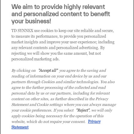
Sei un rivenditore di tecnologia e desideri acquistare
We aim to provide highly relevant
i prodotti o le soluzioni trattate sul blog?
and personalized content to benefit
CLICCA QUI E DIVENTA
your business!
CLIENTE TD SYNNEX
TD SYNNEX use cookies to keep our site reliable and secure,
to measure its performance, to provide you personalized
market insights and improve your user experience; including
any relevant contents and personalized advertising. By
rejecting we will show you the same amount, but not
personalized marketing ads.
By clicking on
"Accept all"
you agree to the saving and
reading of information on your end device by us and our
partners through Cookies and similar technologies. You also
agree to the further processing of the collected and read
personal data by us or our partners, including for relevant
content on other sites, as further described in the Privacy
Statement and Cookie settings where you can always manage
your cookie preferences. If you select
"Reject"
, we will only
© 2026 TD SYNNEX Italy S.r.l. - Sede legale: via Luigi Russolo 9, 20138 Milano
apply cookies being necessary for the operation of this
(MI) - Numero di iscrizione al Registro delle Imprese di Milano e Codice Fiscale:
website, which do not require your consent.
Privacy
07092780159 - P.IVA: 07092780159 - Eur 12.569.000,00 i.v - TD SYNNEX e TD
Statement
SYNNEX logo sono marchi registrati di TD SYNNEX Corporation negli Stati Uniti e