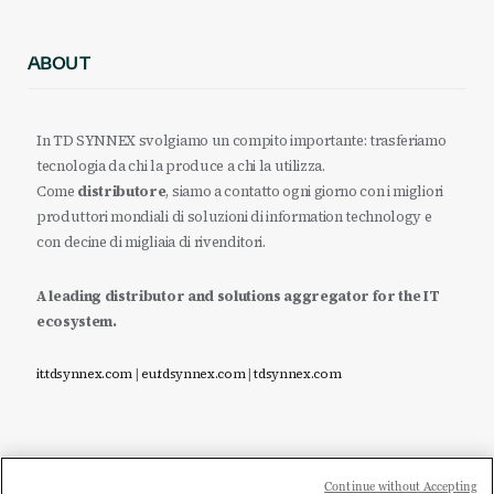
ABOUT
In TD SYNNEX svolgiamo un compito importante: trasferiamo
tecnologia da chi la produce a chi la utilizza.
Come
distributore
, siamo a contatto ogni giorno con i migliori
produttori mondiali di soluzioni di information technology e
con decine di migliaia di rivenditori.
A leading distributor and solutions aggregator for the IT
ecosystem.
it.tdsynnex.com
|
eu.tdsynnex.com
|
tdsynnex.com
Continue without Accepting