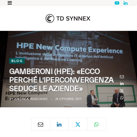
Y
L
o
i
u
n
T
k
u
e
b
d
e
I
n
BLOG
GAMBERONI (HPE): «ECCO
PERCHÉ L’IPERCONVERGENZA
SEDUCE LE AZIENDE»
BY
ANDREA ROSCIANO
24 OTTOBRE 2017