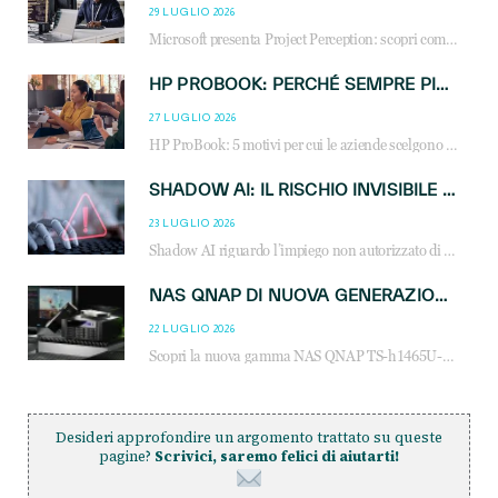
29 LUGLIO 2026
Microsoft presenta Project Perception: scopri come gli agenti AI possono trasformare cybersecurity, SOC e servizi gestiti degli MSP.
HP PROBOOK: PERCHÉ SEMPRE PIÙ AZIENDE SCELGONO NOTEBOOK PROGETTATI PER IL LAVORO MODERNO
27 LUGLIO 2026
HP ProBook: 5 motivi per cui le aziende scelgono i notebook business HP per migliorare produttività, sicurezza e gestione dell’AI.
SHADOW AI: IL RISCHIO INVISIBILE CHE LE AZIENDE POSSONO GOVERNARE
23 LUGLIO 2026
Shadow AI riguardo l’impiego non autorizzato di sistemi AI all’interno dell’azienda. E’ una pratica che si diffonde a partire dai dipendenti fino ai dirigenti e mette a repentaglio la cybersecurity, con costi più elevati per le organizzazioni. Due recenti report illustrano il fenomeno e forniscono dati in merito
NAS QNAP DI NUOVA GENERAZIONE: PIÙ PRESTAZIONI, SCALABILITÀ E PROTEZIONE DEI DATI PER LE INFRASTRUTTURE IT MODERNE
22 LUGLIO 2026
Scopri la nuova gamma NAS QNAP TS-h1465U-RP, TS-h1065eU e TS-h665U: storage aziendale con ZFS, DDR5, E1.S NVMe e connettività 2.5GbE per backup, virtualizzazione e cybersecurity.
Desideri approfondire un argomento trattato su queste
pagine?
Scrivici, saremo felici di aiutarti!