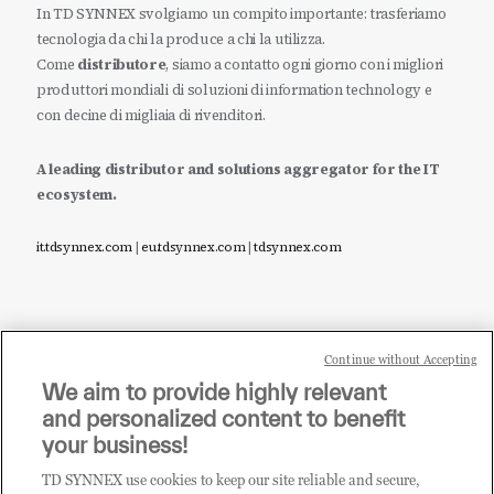
In TD SYNNEX svolgiamo un compito importante: trasferiamo
tecnologia da chi la produce a chi la utilizza.
Come
distributore
, siamo a contatto ogni giorno con i migliori
produttori mondiali di soluzioni di information technology e
con decine di migliaia di rivenditori.
A leading distributor and solutions aggregator for the IT
ecosystem.
it.tdsynnex.com
|
eu.tdsynnex.com
|
tdsynnex.com
Continue without Accepting
Sei un rivenditore di tecnologia e desideri acquistare
We aim to provide highly relevant
i prodotti o le soluzioni trattate sul blog?
and personalized content to benefit
CLICCA QUI E DIVENTA
your business!
CLIENTE TD SYNNEX
TD SYNNEX use cookies to keep our site reliable and secure,