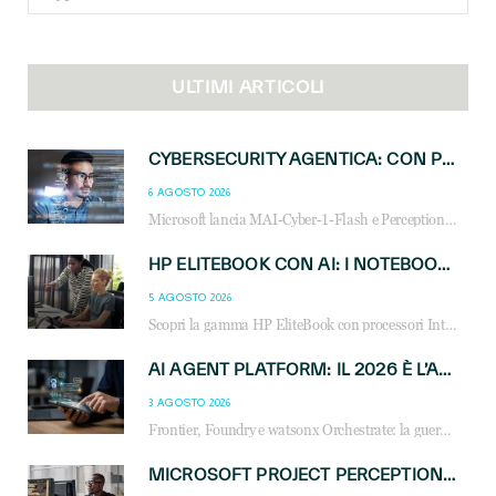
for:
ULTIMI ARTICOLI
CYBERSECURITY AGENTICA: CON PERCEPTION E MAI-CYBER-1-FLASH MICROSOFT APRE NUOVI SERVIZI PER IL CANALE
6 AGOSTO 2026
Microsoft lancia MAI-Cyber-1-Flash e Perception: cybersecurity agentica in preview dal 3 novembre. Cosa cambia per MSP, system integrator e reseller.
HP ELITEBOOK CON AI: I NOTEBOOK BUSINESS INTELLIGENTI CHE TRASFORMANO PRODUTTIVITÀ, SICUREZZA E LAVORO IBRIDO
5 AGOSTO 2026
Scopri la gamma HP EliteBook con processori Intel® Core™ Ultra e AMD Ryzen™ AI. Notebook business progettati per aumentare la produttività, migliorare la collaborazione e garantire sicurezza avanzata in ufficio e in mobilità.
AI AGENT PLATFORM: IL 2026 È L’ANNO DEL «SISTEMA OPERATIVO» PER GLI AGENTI AZIENDALI
3 AGOSTO 2026
Frontier, Foundry e watsonx Orchestrate: la guerra delle piattaforme AI agent ridisegna il mercato IT. Cosa cambia per reseller, MSP e system integrator.
MICROSOFT PROJECT PERCEPTION: COME GLI AGENTI AI CAMBIERANNO SOC, CYBERSECURITY E SERVIZI MSP