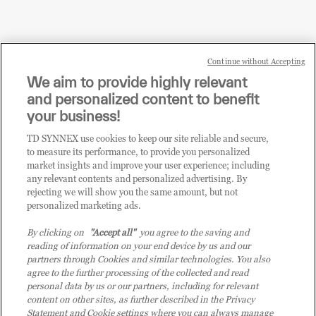
Continue without Accepting
Sei un rivenditore di tecnologia e desideri acquistare
We aim to provide highly relevant
i prodotti o le soluzioni trattate sul blog?
and personalized content to benefit
CLICCA QUI E DIVENTA
your business!
CLIENTE TD SYNNEX
TD SYNNEX use cookies to keep our site reliable and secure,
to measure its performance, to provide you personalized
market insights and improve your user experience; including
any relevant contents and personalized advertising. By
rejecting we will show you the same amount, but not
personalized marketing ads.
By clicking on
"Accept all"
you agree to the saving and
reading of information on your end device by us and our
partners through Cookies and similar technologies. You also
agree to the further processing of the collected and read
personal data by us or our partners, including for relevant
content on other sites, as further described in the Privacy
Statement and Cookie settings where you can always manage