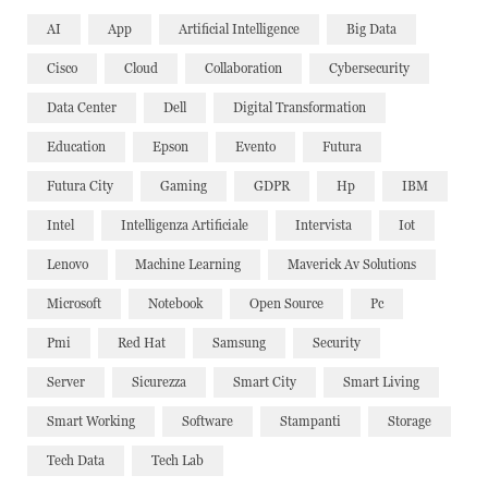
AI
App
Artificial Intelligence
Big Data
Cisco
Cloud
Collaboration
Cybersecurity
Data Center
Dell
Digital Transformation
Education
Epson
Evento
Futura
Futura City
Gaming
GDPR
Hp
IBM
Intel
Intelligenza Artificiale
Intervista
Iot
Lenovo
Machine Learning
Maverick Av Solutions
Microsoft
Notebook
Open Source
Pc
Pmi
Red Hat
Samsung
Security
Server
Sicurezza
Smart City
Smart Living
Smart Working
Software
Stampanti
Storage
Tech Data
Tech Lab