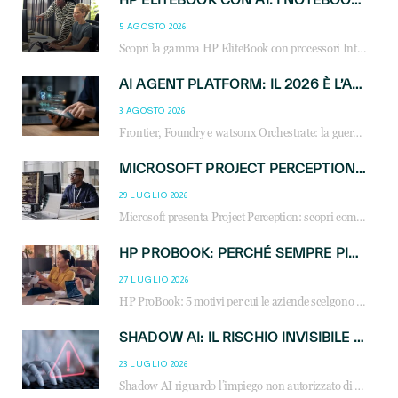
5 AGOSTO 2026
Scopri la gamma HP EliteBook con processori Intel® Core™ Ultra e AMD Ryzen™ AI. Notebook business progettati per aumentare la produttività, migliorare la collaborazione e garantire sicurezza avanzata in ufficio e in mobilità.
AI AGENT PLATFORM: IL 2026 È L’ANNO DEL «SISTEMA OPERATIVO» PER GLI AGENTI AZIENDALI
3 AGOSTO 2026
Frontier, Foundry e watsonx Orchestrate: la guerra delle piattaforme AI agent ridisegna il mercato IT. Cosa cambia per reseller, MSP e system integrator.
MICROSOFT PROJECT PERCEPTION: COME GLI AGENTI AI CAMBIERANNO SOC, CYBERSECURITY E SERVIZI MSP
29 LUGLIO 2026
Microsoft presenta Project Perception: scopri come gli agenti AI possono trasformare cybersecurity, SOC e servizi gestiti degli MSP.
HP PROBOOK: PERCHÉ SEMPRE PIÙ AZIENDE SCELGONO NOTEBOOK PROGETTATI PER IL LAVORO MODERNO
27 LUGLIO 2026
HP ProBook: 5 motivi per cui le aziende scelgono i notebook business HP per migliorare produttività, sicurezza e gestione dell’AI.
SHADOW AI: IL RISCHIO INVISIBILE CHE LE AZIENDE POSSONO GOVERNARE
23 LUGLIO 2026
Shadow AI riguardo l’impiego non autorizzato di sistemi AI all’interno dell’azienda. E’ una pratica che si diffonde a partire dai dipendenti fino ai dirigenti e mette a repentaglio la cybersecurity, con costi più elevati per le organizzazioni. Due recenti report illustrano il fenomeno e forniscono dati in merito