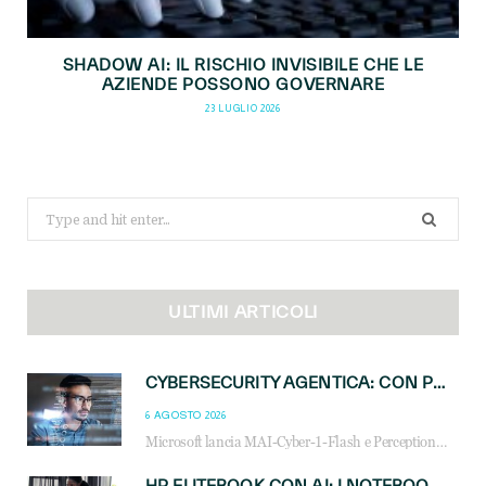
SHADOW AI: IL RISCHIO INVISIBILE CHE LE
AZIENDE POSSONO GOVERNARE
23 LUGLIO 2026
Search
for:
ULTIMI ARTICOLI
CYBERSECURITY AGENTICA: CON PERCEPTION E MAI-CYBER-1-FLASH MICROSOFT APRE NUOVI SERVIZI PER IL CANALE
6 AGOSTO 2026
Microsoft lancia MAI-Cyber-1-Flash e Perception: cybersecurity agentica in preview dal 3 novembre. Cosa cambia per MSP, system integrator e reseller.
HP ELITEBOOK CON AI: I NOTEBOOK BUSINESS INTELLIGENTI CHE TRASFORMANO PRODUTTIVITÀ, SICUREZZA E LAVORO IBRIDO