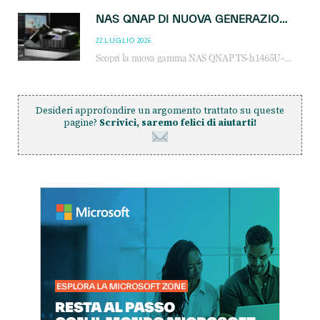
NAS QNAP DI NUOVA GENERAZIONE: PIÙ PRESTAZIONI, SCALABILITÀ E PROTEZIONE DEI DATI PER LE INFRASTRUTTURE IT MODERNE
22 LUGLIO 2026
Scopri la nuova gamma NAS QNAP TS-h1465U-RP, TS-h1065eU e TS-h665U: storage aziendale con ZFS, DDR5, E1.S NVMe e connettività 2.5GbE per backup, virtualizzazione e cybersecurity.
Desideri approfondire un argomento trattato su queste
pagine?
Scrivici, saremo felici di aiutarti!