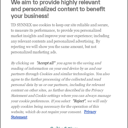
Sei un rivenditore di tecnologia e desideri acquistare
We aim to provide highly relevant
i prodotti o le soluzioni trattate sul blog?
and personalized content to benefit
CLICCA QUI E DIVENTA
your business!
CLIENTE TD SYNNEX
TD SYNNEX use cookies to keep our site reliable and secure,
to measure its performance, to provide you personalized
market insights and improve your user experience; including
any relevant contents and personalized advertising. By
rejecting we will show you the same amount, but not
personalized marketing ads.
By clicking on
"Accept all"
you agree to the saving and
reading of information on your end device by us and our
partners through Cookies and similar technologies. You also
agree to the further processing of the collected and read
personal data by us or our partners, including for relevant
content on other sites, as further described in the Privacy
Statement and Cookie settings where you can always manage
your cookie preferences. If you select
"Reject"
, we will only
© 2026 TD SYNNEX Italy S.r.l. - Sede legale: via Luigi Russolo 9, 20138 Milano
apply cookies being necessary for the operation of this
(MI) - Numero di iscrizione al Registro delle Imprese di Milano e Codice Fiscale:
website, which do not require your consent.
Privacy
07092780159 - P.IVA: 07092780159 - Eur 12.569.000,00 i.v - TD SYNNEX e TD
Statement
SYNNEX logo sono marchi registrati di TD SYNNEX Corporation negli Stati Uniti e