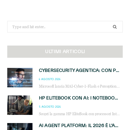
Search
for:
ULTIMI ARTICOLI
CYBERSECURITY AGENTICA: CON PERCEPTION E MAI-CYBER-1-FLASH MICROSOFT APRE NUOVI SERVIZI PER IL CANALE
6 AGOSTO 2026
Microsoft lancia MAI-Cyber-1-Flash e Perception: cybersecurity agentica in preview dal 3 novembre. Cosa cambia per MSP, system integrator e reseller.
HP ELITEBOOK CON AI: I NOTEBOOK BUSINESS INTELLIGENTI CHE TRASFORMANO PRODUTTIVITÀ, SICUREZZA E LAVORO IBRIDO
5 AGOSTO 2026
Scopri la gamma HP EliteBook con processori Intel® Core™ Ultra e AMD Ryzen™ AI. Notebook business progettati per aumentare la produttività, migliorare la collaborazione e garantire sicurezza avanzata in ufficio e in mobilità.
AI AGENT PLATFORM: IL 2026 È L’ANNO DEL «SISTEMA OPERATIVO» PER GLI AGENTI AZIENDALI