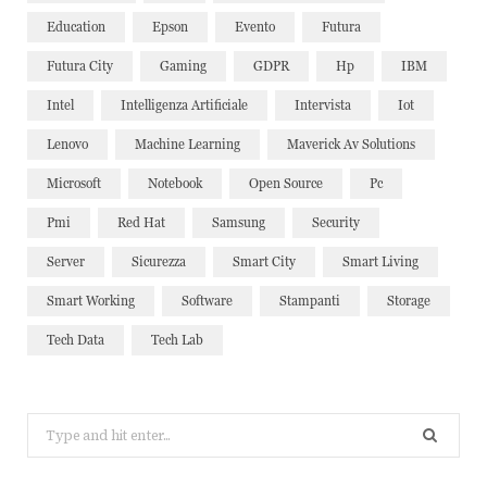
Education
Epson
Evento
Futura
Futura City
Gaming
GDPR
Hp
IBM
Intel
Intelligenza Artificiale
Intervista
Iot
Lenovo
Machine Learning
Maverick Av Solutions
Microsoft
Notebook
Open Source
Pc
Pmi
Red Hat
Samsung
Security
Server
Sicurezza
Smart City
Smart Living
Smart Working
Software
Stampanti
Storage
Tech Data
Tech Lab
Search
for: