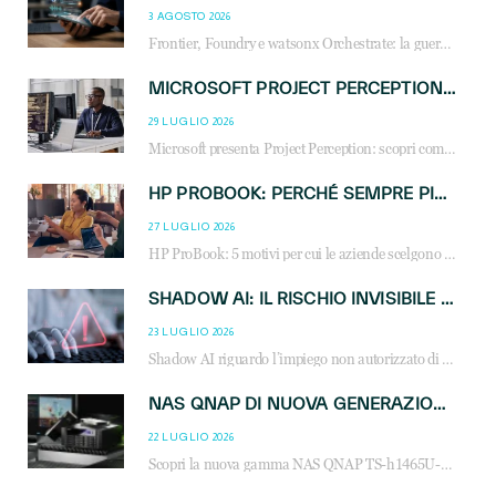
3 AGOSTO 2026
Frontier, Foundry e watsonx Orchestrate: la guerra delle piattaforme AI agent ridisegna il mercato IT. Cosa cambia per reseller, MSP e system integrator.
MICROSOFT PROJECT PERCEPTION: COME GLI AGENTI AI CAMBIERANNO SOC, CYBERSECURITY E SERVIZI MSP
29 LUGLIO 2026
Microsoft presenta Project Perception: scopri come gli agenti AI possono trasformare cybersecurity, SOC e servizi gestiti degli MSP.
HP PROBOOK: PERCHÉ SEMPRE PIÙ AZIENDE SCELGONO NOTEBOOK PROGETTATI PER IL LAVORO MODERNO
27 LUGLIO 2026
HP ProBook: 5 motivi per cui le aziende scelgono i notebook business HP per migliorare produttività, sicurezza e gestione dell’AI.
SHADOW AI: IL RISCHIO INVISIBILE CHE LE AZIENDE POSSONO GOVERNARE
23 LUGLIO 2026
Shadow AI riguardo l’impiego non autorizzato di sistemi AI all’interno dell’azienda. E’ una pratica che si diffonde a partire dai dipendenti fino ai dirigenti e mette a repentaglio la cybersecurity, con costi più elevati per le organizzazioni. Due recenti report illustrano il fenomeno e forniscono dati in merito
NAS QNAP DI NUOVA GENERAZIONE: PIÙ PRESTAZIONI, SCALABILITÀ E PROTEZIONE DEI DATI PER LE INFRASTRUTTURE IT MODERNE
22 LUGLIO 2026
Scopri la nuova gamma NAS QNAP TS-h1465U-RP, TS-h1065eU e TS-h665U: storage aziendale con ZFS, DDR5, E1.S NVMe e connettività 2.5GbE per backup, virtualizzazione e cybersecurity.