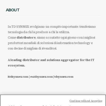
ABOUT
In TD SYNNEX svolgiamo un compito importante: trasferiamo
tecnologia da chi la produce a chi la utilizza.
Come
distributore
, siamo a contatto ogni giorno con i migliori
produttori mondiali di soluzioni di information technology e
con decine di migliaia di rivenditori.
A leading distributor and solutions aggregator for the IT
ecosystem.
it.tdsynnex.com
|
eu.tdsynnex.com
|
tdsynnex.com
Continue without Accepting