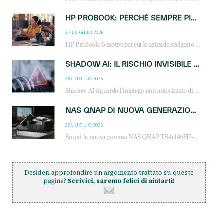
HP PROBOOK: PERCHÉ SEMPRE PIÙ AZIENDE SCELGONO NOTEBOOK PROGETTATI PER IL LAVORO MODERNO
27 LUGLIO 2026
HP ProBook: 5 motivi per cui le aziende scelgono i notebook business HP per migliorare produttività, sicurezza e gestione dell’AI.
SHADOW AI: IL RISCHIO INVISIBILE CHE LE AZIENDE POSSONO GOVERNARE
23 LUGLIO 2026
Shadow AI riguardo l’impiego non autorizzato di sistemi AI all’interno dell’azienda. E’ una pratica che si diffonde a partire dai dipendenti fino ai dirigenti e mette a repentaglio la cybersecurity, con costi più elevati per le organizzazioni. Due recenti report illustrano il fenomeno e forniscono dati in merito
NAS QNAP DI NUOVA GENERAZIONE: PIÙ PRESTAZIONI, SCALABILITÀ E PROTEZIONE DEI DATI PER LE INFRASTRUTTURE IT MODERNE
22 LUGLIO 2026
Scopri la nuova gamma NAS QNAP TS-h1465U-RP, TS-h1065eU e TS-h665U: storage aziendale con ZFS, DDR5, E1.S NVMe e connettività 2.5GbE per backup, virtualizzazione e cybersecurity.
Desideri approfondire un argomento trattato su queste
pagine?
Scrivici, saremo felici di aiutarti!