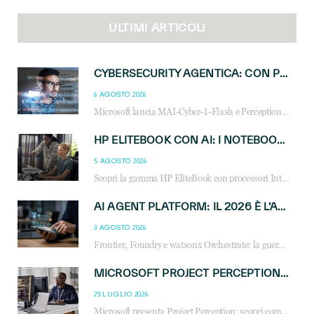
ULTIMI ARTICOLI
CYBERSECURITY AGENTICA: CON PERCEPTION E MAI-CYBER-1-FLASH MICROSOFT APRE NUOVI SERVIZI PER IL CANALE
6 AGOSTO 2026
Microsoft lancia MAI-Cyber-1-Flash e Perception: cybersecurity agentica in preview dal 3 novembre. Cosa cambia per MSP, system integrator e reseller.
HP ELITEBOOK CON AI: I NOTEBOOK BUSINESS INTELLIGENTI CHE TRASFORMANO PRODUTTIVITÀ, SICUREZZA E LAVORO IBRIDO
5 AGOSTO 2026
Scopri la gamma HP EliteBook con processori Intel® Core™ Ultra e AMD Ryzen™ AI. Notebook business progettati per aumentare la produttività, migliorare la collaborazione e garantire sicurezza avanzata in ufficio e in mobilità.
AI AGENT PLATFORM: IL 2026 È L’ANNO DEL «SISTEMA OPERATIVO» PER GLI AGENTI AZIENDALI
3 AGOSTO 2026
Frontier, Foundry e watsonx Orchestrate: la guerra delle piattaforme AI agent ridisegna il mercato IT. Cosa cambia per reseller, MSP e system integrator.
MICROSOFT PROJECT PERCEPTION: COME GLI AGENTI AI CAMBIERANNO SOC, CYBERSECURITY E SERVIZI MSP
29 LUGLIO 2026
Microsoft presenta Project Perception: scopri come gli agenti AI possono trasformare cybersecurity, SOC e servizi gestiti degli MSP.