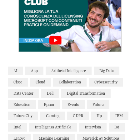
AI
App
Artificial Intelligence
Big Data
Cisco
Cloud
Collaboration
Cybersecurity
Data Center
Dell
Digital Transformation
Education
Epson
Evento
Futura
Futura City
Gaming
GDPR
Hp
IBM
Intel
Intelligenza Artificiale
Intervista
Iot
Lenovo
Machine Learning
Maverick Av Solutions