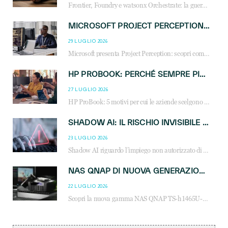
Frontier, Foundry e watsonx Orchestrate: la guerra delle piattaforme AI agent ridisegna il mercato IT. Cosa cambia per reseller, MSP e system integrator.
MICROSOFT PROJECT PERCEPTION: COME GLI AGENTI AI CAMBIERANNO SOC, CYBERSECURITY E SERVIZI MSP
29 LUGLIO 2026
Microsoft presenta Project Perception: scopri come gli agenti AI possono trasformare cybersecurity, SOC e servizi gestiti degli MSP.
HP PROBOOK: PERCHÉ SEMPRE PIÙ AZIENDE SCELGONO NOTEBOOK PROGETTATI PER IL LAVORO MODERNO
27 LUGLIO 2026
HP ProBook: 5 motivi per cui le aziende scelgono i notebook business HP per migliorare produttività, sicurezza e gestione dell’AI.
SHADOW AI: IL RISCHIO INVISIBILE CHE LE AZIENDE POSSONO GOVERNARE
23 LUGLIO 2026
Shadow AI riguardo l’impiego non autorizzato di sistemi AI all’interno dell’azienda. E’ una pratica che si diffonde a partire dai dipendenti fino ai dirigenti e mette a repentaglio la cybersecurity, con costi più elevati per le organizzazioni. Due recenti report illustrano il fenomeno e forniscono dati in merito
NAS QNAP DI NUOVA GENERAZIONE: PIÙ PRESTAZIONI, SCALABILITÀ E PROTEZIONE DEI DATI PER LE INFRASTRUTTURE IT MODERNE
22 LUGLIO 2026
Scopri la nuova gamma NAS QNAP TS-h1465U-RP, TS-h1065eU e TS-h665U: storage aziendale con ZFS, DDR5, E1.S NVMe e connettività 2.5GbE per backup, virtualizzazione e cybersecurity.