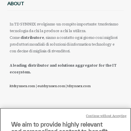
ABOUT
In TD SYNNEX svolgiamo un compito importante: trasferiamo
tecnologia da chi la produce a chi la utilizza.
Come
distributore
, siamo a contatto ogni giorno con i migliori
produttori mondiali di soluzioni di information technology e
con decine di migliaia di rivenditori.
A leading distributor and solutions aggregator for the IT
ecosystem.
it.tdsynnex.com
|
eu.tdsynnex.com
|
tdsynnex.com
Continue without Accepting
Sei un rivenditore di tecnologia e desideri acquistare
We aim to provide highly relevant
i prodotti o le soluzioni trattate sul blog?