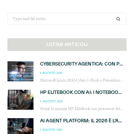
Search
for:
ULTIMI ARTICOLI
CYBERSECURITY AGENTICA: CON PERCEPTION E MAI-CYBER-1-FLASH MICROSOFT APRE NUOVI SERVIZI PER IL CANALE
6 AGOSTO 2026
Microsoft lancia MAI-Cyber-1-Flash e Perception: cybersecurity agentica in preview dal 3 novembre. Cosa cambia per MSP, system integrator e reseller.
HP ELITEBOOK CON AI: I NOTEBOOK BUSINESS INTELLIGENTI CHE TRASFORMANO PRODUTTIVITÀ, SICUREZZA E LAVORO IBRIDO
5 AGOSTO 2026
Scopri la gamma HP EliteBook con processori Intel® Core™ Ultra e AMD Ryzen™ AI. Notebook business progettati per aumentare la produttività, migliorare la collaborazione e garantire sicurezza avanzata in ufficio e in mobilità.
AI AGENT PLATFORM: IL 2026 È L’ANNO DEL «SISTEMA OPERATIVO» PER GLI AGENTI AZIENDALI
3 AGOSTO 2026