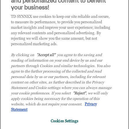
and personalized content to benefit
CLICCA QUI E DIVENTA
your business!
CLIENTE TD SYNNEX
TD SYNNEX use cookies to keep our site reliable and secure,
to measure its performance, to provide you personalized
market insights and improve your user experience; including
any relevant contents and personalized advertising. By
rejecting we will show you the same amount, but not
personalized marketing ads.
By clicking on
"Accept all"
you agree to the saving and
reading of information on your end device by us and our
partners through Cookies and similar technologies. You also
agree to the further processing of the collected and read
personal data by us or our partners, including for relevant
content on other sites, as further described in the Privacy
Statement and Cookie settings where you can always manage
your cookie preferences. If you select
"Reject"
, we will only
© 2026 TD SYNNEX Italy S.r.l. - Sede legale: via Luigi Russolo 9, 20138 Milano
apply cookies being necessary for the operation of this
(MI) - Numero di iscrizione al Registro delle Imprese di Milano e Codice Fiscale:
website, which do not require your consent.
Privacy
07092780159 - P.IVA: 07092780159 - Eur 12.569.000,00 i.v - TD SYNNEX e TD
Statement
SYNNEX logo sono marchi registrati di TD SYNNEX Corporation negli Stati Uniti e
Cookies Settings
in altri Paesi. Società a socio unico soggetta all’attività di direzione e coordinamento
della controllante TD SYNNEX Europe GmbH, con sede a Monaco (Germania).