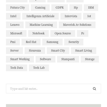
Futura City
Gaming
GDPR
Hp
IBM
Intel
Intelligenza Artificiale
Intervista
Iot
Lenovo
Machine Learning
Maverick Av Solutions
Microsoft
Notebook
Open Source
Pc
Pmi
Red Hat
Samsung
Security
Server
Sicurezza
Smart City
Smart Living
Smart Working
Software
Stampanti
Storage
Tech Data
Tech Lab
Search
for: