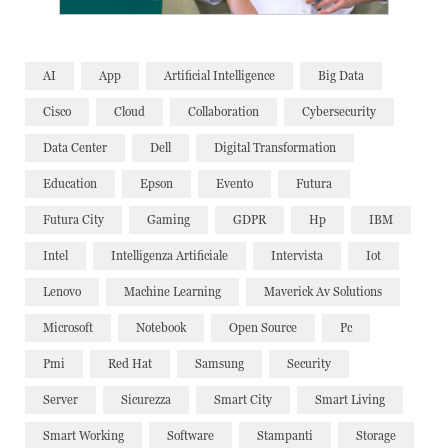
AI
App
Artificial Intelligence
Big Data
Cisco
Cloud
Collaboration
Cybersecurity
Data Center
Dell
Digital Transformation
Education
Epson
Evento
Futura
Futura City
Gaming
GDPR
Hp
IBM
Intel
Intelligenza Artificiale
Intervista
Iot
Lenovo
Machine Learning
Maverick Av Solutions
Microsoft
Notebook
Open Source
Pc
Pmi
Red Hat
Samsung
Security
Server
Sicurezza
Smart City
Smart Living
Smart Working
Software
Stampanti
Storage