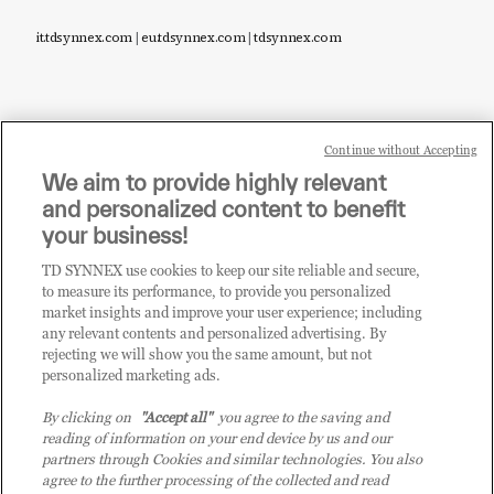
it.tdsynnex.com
|
eu.tdsynnex.com
|
tdsynnex.com
Continue without Accepting
Sei un rivenditore di tecnologia e desideri acquistare
We aim to provide highly relevant
i prodotti o le soluzioni trattate sul blog?
and personalized content to benefit
CLICCA QUI E DIVENTA
your business!
CLIENTE TD SYNNEX
TD SYNNEX use cookies to keep our site reliable and secure,
to measure its performance, to provide you personalized
market insights and improve your user experience; including
any relevant contents and personalized advertising. By
rejecting we will show you the same amount, but not
personalized marketing ads.
By clicking on
"Accept all"
you agree to the saving and
reading of information on your end device by us and our
partners through Cookies and similar technologies. You also
agree to the further processing of the collected and read