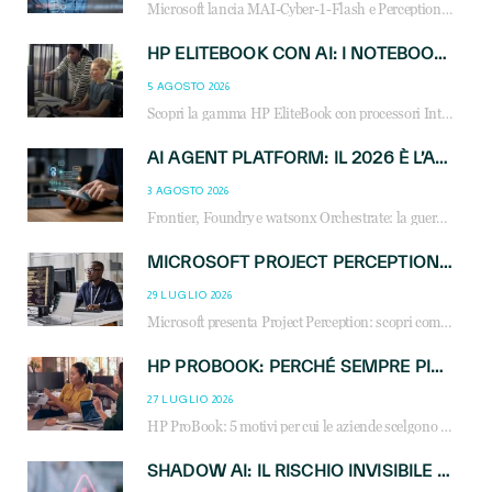
Microsoft lancia MAI-Cyber-1-Flash e Perception: cybersecurity agentica in preview dal 3 novembre. Cosa cambia per MSP, system integrator e reseller.
HP ELITEBOOK CON AI: I NOTEBOOK BUSINESS INTELLIGENTI CHE TRASFORMANO PRODUTTIVITÀ, SICUREZZA E LAVORO IBRIDO
5 AGOSTO 2026
Scopri la gamma HP EliteBook con processori Intel® Core™ Ultra e AMD Ryzen™ AI. Notebook business progettati per aumentare la produttività, migliorare la collaborazione e garantire sicurezza avanzata in ufficio e in mobilità.
AI AGENT PLATFORM: IL 2026 È L’ANNO DEL «SISTEMA OPERATIVO» PER GLI AGENTI AZIENDALI
3 AGOSTO 2026
Frontier, Foundry e watsonx Orchestrate: la guerra delle piattaforme AI agent ridisegna il mercato IT. Cosa cambia per reseller, MSP e system integrator.
MICROSOFT PROJECT PERCEPTION: COME GLI AGENTI AI CAMBIERANNO SOC, CYBERSECURITY E SERVIZI MSP
29 LUGLIO 2026
Microsoft presenta Project Perception: scopri come gli agenti AI possono trasformare cybersecurity, SOC e servizi gestiti degli MSP.
HP PROBOOK: PERCHÉ SEMPRE PIÙ AZIENDE SCELGONO NOTEBOOK PROGETTATI PER IL LAVORO MODERNO
27 LUGLIO 2026
HP ProBook: 5 motivi per cui le aziende scelgono i notebook business HP per migliorare produttività, sicurezza e gestione dell’AI.
SHADOW AI: IL RISCHIO INVISIBILE CHE LE AZIENDE POSSONO GOVERNARE