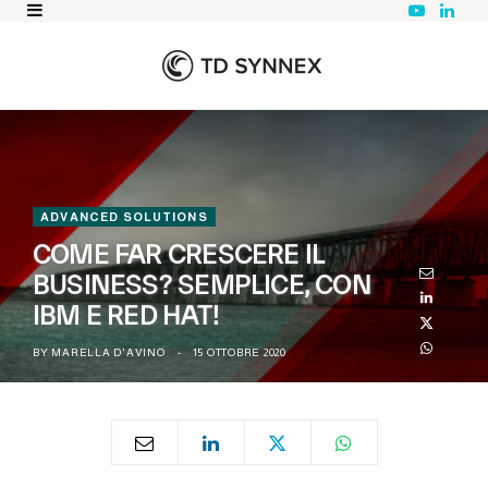
Y
L
o
i
u
n
T
k
u
e
b
d
e
I
n
ADVANCED SOLUTIONS
COME FAR CRESCERE IL
BUSINESS? SEMPLICE, CON
IBM E RED HAT!
BY
MARELLA D'AVINO
15 OTTOBRE 2020