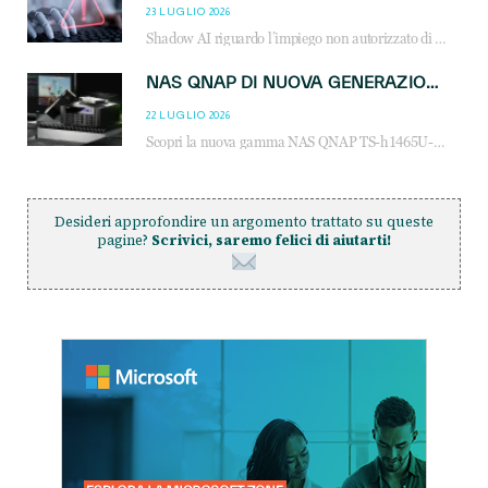
23 LUGLIO 2026
Shadow AI riguardo l’impiego non autorizzato di sistemi AI all’interno dell’azienda. E’ una pratica che si diffonde a partire dai dipendenti fino ai dirigenti e mette a repentaglio la cybersecurity, con costi più elevati per le organizzazioni. Due recenti report illustrano il fenomeno e forniscono dati in merito
NAS QNAP DI NUOVA GENERAZIONE: PIÙ PRESTAZIONI, SCALABILITÀ E PROTEZIONE DEI DATI PER LE INFRASTRUTTURE IT MODERNE
22 LUGLIO 2026
Scopri la nuova gamma NAS QNAP TS-h1465U-RP, TS-h1065eU e TS-h665U: storage aziendale con ZFS, DDR5, E1.S NVMe e connettività 2.5GbE per backup, virtualizzazione e cybersecurity.
Desideri approfondire un argomento trattato su queste
pagine?
Scrivici, saremo felici di aiutarti!