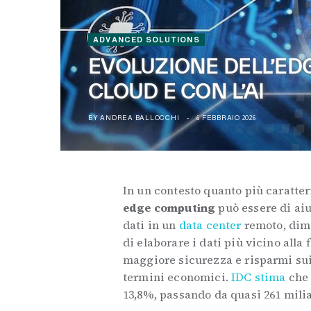
ADVANCED SOLUTIONS
EVOLUZIONE DELL’ED
CLOUD E CON L’AI
BY
ANDREA BALLOCCHI
6 FEBBRAIO 2026
In un contesto quanto più caratteri
edge computing
può essere di aiu
dati in un
data center
remoto, dimi
di elaborare i dati più vicino alla
maggiore sicurezza e risparmi sui 
termini economici.
IDC stima
che 
13,8%, passando da quasi 261 miliar