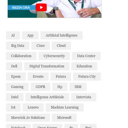
AI
App
Artificial Intelligence
Big Data
Cisco
Cloud
Collaboration
Cybersecurity
Data Center
Dell
Digital Transformation
Education
Epson
Evento
Futura
Futura City
Gaming
GDPR
Hp
IBM
Intel
Intelligenza Artificiale
Intervista
Iot
Lenovo
Machine Learning
Maverick Av Solutions
Microsoft
Notebook
Open Source
Pc
Pmi