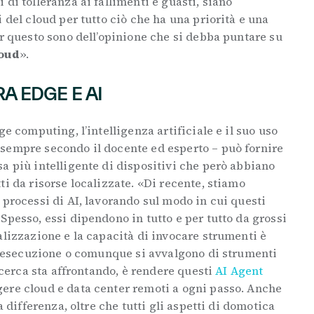
di tolleranza ai fallimenti e guasti, siano
 del cloud per tutto ciò che ha una priorità e una
er questo sono dell’opinione che si debba puntare su
loud
».
A EDGE E AI
ge computing, l’intelligenza artificiale e il suo uso
sempre secondo il docente ed esperto – può fornire
a più intelligente di dispositivi che però abbiano
ti da risorse localizzate. «Di recente, stiamo
 processi di AI, lavorando sul modo in cui questi
Spesso, essi dipendono in tutto e per tutto da grossi
alizzazione e la capacità di invocare strumenti è
in esecuzione o comunque si avvalgono di strumenti
ricerca sta affrontando, è rendere questi
AI Agent
ere cloud e data center remoti a ogni passo. Anche
a differenza, oltre che tutti gli aspetti di domotica