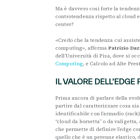
Ma è davvero così forte la tendenz
controtendenza rispetto al cloud e 
center?
«Credo che la tendenza cui assist
computing», afferma
Patrizio Daz
dell’Università di Pisa, dove si oc
Computing
, e Calcolo ad Alte Pres
IL VALORE DELL’EDGE 
Prima ancora di parlare della evo
partire dal caratterizzare cosa sia 
identificabile con l’armadio (rac
“cloud da borsetta” o da valigetta
che permette di definire l’edge c
quello che è un perenne elastico, 