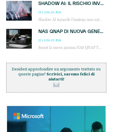
SHADOW AI: IL RISCHIO INVISIBILE CHE LE AZIENDE POSSONO GOVERNARE
23 LUGLIO 2026
Shadow AI riguardo l’impiego non autorizzato di sistemi AI all’interno dell’azienda. E’ una pratica che si diffonde a partire dai dipendenti fino ai dirigenti e mette a repentaglio la cybersecurity, con costi più elevati per le organizzazioni. Due recenti report illustrano il fenomeno e forniscono dati in merito
NAS QNAP DI NUOVA GENERAZIONE: PIÙ PRESTAZIONI, SCALABILITÀ E PROTEZIONE DEI DATI PER LE INFRASTRUTTURE IT MODERNE
22 LUGLIO 2026
Scopri la nuova gamma NAS QNAP TS-h1465U-RP, TS-h1065eU e TS-h665U: storage aziendale con ZFS, DDR5, E1.S NVMe e connettività 2.5GbE per backup, virtualizzazione e cybersecurity.
Desideri approfondire un argomento trattato su
queste pagine?
Scrivici, saremo felici di
aiutarti!