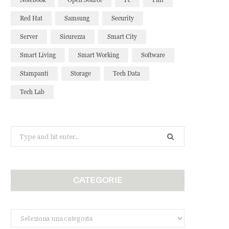
Red Hat
Samsung
Security
Server
Sicurezza
Smart City
Smart Living
Smart Working
Software
Stampanti
Storage
Tech Data
Tech Lab
Search
for:
CATEGORIE
Categorie