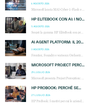
6 AGOSTO 2026
Microsoft lancia MAI-Cyber-1-Flash e Perception: cybersecurity agentica in preview dal 3 novembre. Cosa cambia per MSP, system integrator e reseller.
HP ELITEBOOK CON AI: I NOTEBOOK BUSINESS INTELLIGENTI CHE TRASFORMANO PRODUTTIVITÀ, SICUREZZA E LAVORO IBRIDO
5 AGOSTO 2026
Scopri la gamma HP EliteBook con processori Intel® Core™ Ultra e AMD Ryzen™ AI. Notebook business progettati per aumentare la produttività, migliorare la collaborazione e garantire sicurezza avanzata in ufficio e in mobilità.
AI AGENT PLATFORM: IL 2026 È L’ANNO DEL «SISTEMA OPERATIVO» PER GLI AGENTI AZIENDALI
3 AGOSTO 2026
Frontier, Foundry e watsonx Orchestrate: la guerra delle piattaforme AI agent ridisegna il mercato IT. Cosa cambia per reseller, MSP e system integrator.
MICROSOFT PROJECT PERCEPTION: COME GLI AGENTI AI CAMBIERANNO SOC, CYBERSECURITY E SERVIZI MSP
29 LUGLIO 2026
Microsoft presenta Project Perception: scopri come gli agenti AI possono trasformare cybersecurity, SOC e servizi gestiti degli MSP.
HP PROBOOK: PERCHÉ SEMPRE PIÙ AZIENDE SCELGONO NOTEBOOK PROGETTATI PER IL LAVORO MODERNO
27 LUGLIO 2026
HP ProBook: 5 motivi per cui le aziende scelgono i notebook business HP per migliorare produttività, sicurezza e gestione dell’AI.