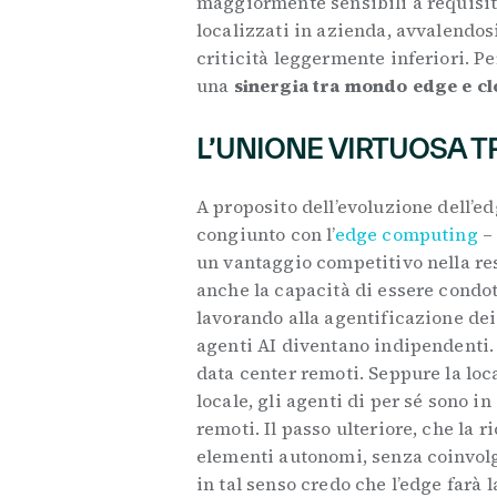
maggiormente sensibili a requisiti 
localizzati in azienda, avvalendosi
criticità leggermente inferiori. P
una
sinergia tra mondo edge e c
L’UNIONE VIRTUOSA TR
A proposito dell’evoluzione dell’ed
congiunto con l’
edge computing
– 
un vantaggio competitivo nella res
anche la capacità di essere condot
lavorando alla agentificazione dei
agenti AI diventano indipendenti. 
data center remoti. Seppure la loc
locale, gli agenti di per sé sono 
remoti. Il passo ulteriore, che la 
elementi autonomi, senza coinvolg
in tal senso credo che l’edge farà l