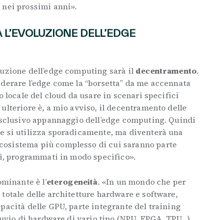
 nei prossimi anni».
 L’EVOLUZIONE DELL’EDGE
luzione dell’edge computing sarà il
decentramento
.
iderare l’edge come la “borsetta” da me accennata
o locale del cloud da usare in scenari specifici
ulteriore è, a mio avviso, il decentramento delle
 esclusivo appannaggio dell’edge computing. Quindi
e si utilizza sporadicamente, ma diventerà una
osistema più complesso di cui saranno parte
li, programmati in modo specifico».
ominante è l’
eterogeneità
. «In un mondo che per
totale delle architetture hardware e software,
pacità delle GPU, parte integrante del training
fluvio di hardware di vario tipo (NPU, FPGA, TPU…)