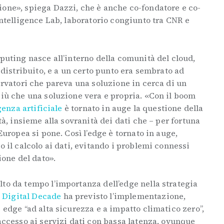
ione», spiega Dazzi, che è anche co-fondatore e co-
 Intelligence Lab, laboratorio congiunto tra CNR e
uting nasce all’interno della comunità del cloud,
 distribuito, e a un certo punto era sembrato ad
rvatori che pareva una soluzione in cerca di un
iù che una soluzione vera e propria. «Con il boom
genza artificiale
è tornato in auge la questione della
tà, insieme alla sovranità dei dati che – per fortuna
Europea si pone. Così l’edge è tornato in auge,
 il calcolo ai dati, evitando i problemi connessi
ione del dato».
to da tempo l’importanza dell’edge nella strategia
l
Digital Decade
ha previsto l’implementazione,
 edge “ad alta sicurezza e a impatto climatico zero”,
’accesso ai servizi dati con bassa latenza, ovunque