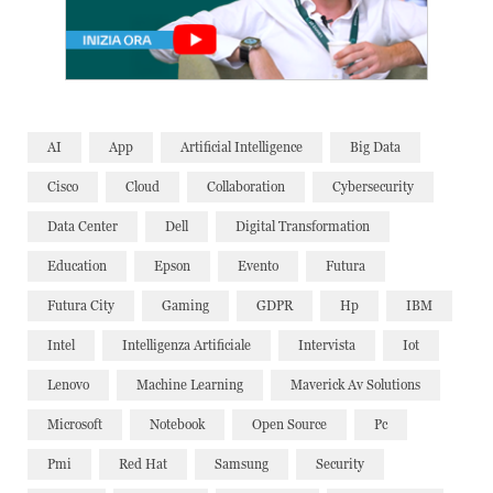
AI
App
Artificial Intelligence
Big Data
Cisco
Cloud
Collaboration
Cybersecurity
Data Center
Dell
Digital Transformation
Education
Epson
Evento
Futura
Futura City
Gaming
GDPR
Hp
IBM
Intel
Intelligenza Artificiale
Intervista
Iot
Lenovo
Machine Learning
Maverick Av Solutions
Microsoft
Notebook
Open Source
Pc
Pmi
Red Hat
Samsung
Security