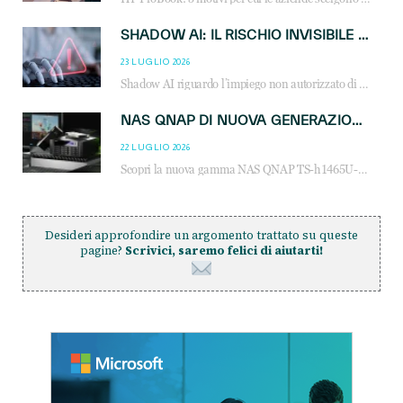
SHADOW AI: IL RISCHIO INVISIBILE CHE LE AZIENDE POSSONO GOVERNARE
23 LUGLIO 2026
Shadow AI riguardo l’impiego non autorizzato di sistemi AI all’interno dell’azienda. E’ una pratica che si diffonde a partire dai dipendenti fino ai dirigenti e mette a repentaglio la cybersecurity, con costi più elevati per le organizzazioni. Due recenti report illustrano il fenomeno e forniscono dati in merito
NAS QNAP DI NUOVA GENERAZIONE: PIÙ PRESTAZIONI, SCALABILITÀ E PROTEZIONE DEI DATI PER LE INFRASTRUTTURE IT MODERNE
22 LUGLIO 2026
Scopri la nuova gamma NAS QNAP TS-h1465U-RP, TS-h1065eU e TS-h665U: storage aziendale con ZFS, DDR5, E1.S NVMe e connettività 2.5GbE per backup, virtualizzazione e cybersecurity.
Desideri approfondire un argomento trattato su queste
pagine?
Scrivici, saremo felici di aiutarti!