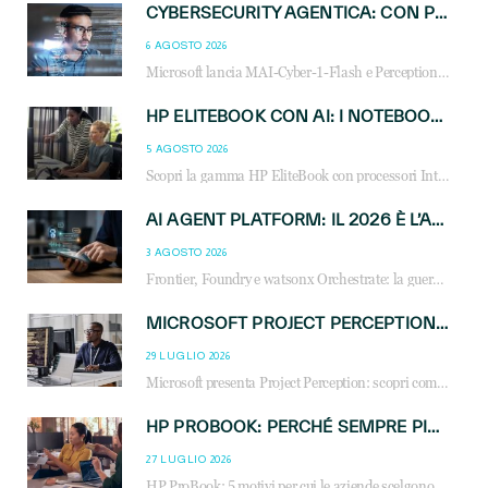
CYBERSECURITY AGENTICA: CON PERCEPTION E MAI-CYBER-1-FLASH MICROSOFT APRE NUOVI SERVIZI PER IL CANALE
6 AGOSTO 2026
Microsoft lancia MAI-Cyber-1-Flash e Perception: cybersecurity agentica in preview dal 3 novembre. Cosa cambia per MSP, system integrator e reseller.
HP ELITEBOOK CON AI: I NOTEBOOK BUSINESS INTELLIGENTI CHE TRASFORMANO PRODUTTIVITÀ, SICUREZZA E LAVORO IBRIDO
5 AGOSTO 2026
Scopri la gamma HP EliteBook con processori Intel® Core™ Ultra e AMD Ryzen™ AI. Notebook business progettati per aumentare la produttività, migliorare la collaborazione e garantire sicurezza avanzata in ufficio e in mobilità.
AI AGENT PLATFORM: IL 2026 È L’ANNO DEL «SISTEMA OPERATIVO» PER GLI AGENTI AZIENDALI
3 AGOSTO 2026
Frontier, Foundry e watsonx Orchestrate: la guerra delle piattaforme AI agent ridisegna il mercato IT. Cosa cambia per reseller, MSP e system integrator.
MICROSOFT PROJECT PERCEPTION: COME GLI AGENTI AI CAMBIERANNO SOC, CYBERSECURITY E SERVIZI MSP
29 LUGLIO 2026
Microsoft presenta Project Perception: scopri come gli agenti AI possono trasformare cybersecurity, SOC e servizi gestiti degli MSP.
HP PROBOOK: PERCHÉ SEMPRE PIÙ AZIENDE SCELGONO NOTEBOOK PROGETTATI PER IL LAVORO MODERNO
27 LUGLIO 2026
HP ProBook: 5 motivi per cui le aziende scelgono i notebook business HP per migliorare produttività, sicurezza e gestione dell’AI.