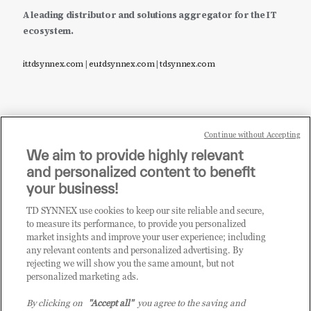
A leading distributor and solutions aggregator for the IT
ecosystem.
it.tdsynnex.com
|
eu.tdsynnex.com
|
tdsynnex.com
Continue without Accepting
Sei un rivenditore di tecnologia e desideri acquistare
We aim to provide highly relevant
i prodotti o le soluzioni trattate sul blog?
and personalized content to benefit
CLICCA QUI E DIVENTA
your business!
CLIENTE TD SYNNEX
TD SYNNEX use cookies to keep our site reliable and secure,
to measure its performance, to provide you personalized
market insights and improve your user experience; including
any relevant contents and personalized advertising. By
rejecting we will show you the same amount, but not
personalized marketing ads.
By clicking on
"Accept all"
you agree to the saving and