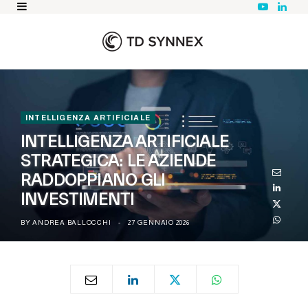
Y
L
o
i
u
n
T
k
u
e
b
d
e
I
n
INTELLIGENZA ARTIFICIALE
INTELLIGENZA ARTIFICIALE
STRATEGICA: LE AZIENDE
RADDOPPIANO GLI
INVESTIMENTI
BY
ANDREA BALLOCCHI
27 GENNAIO 2026