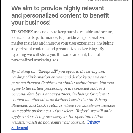
Sei un rivenditore di tecnologia e desideri acquistare
We aim to provide highly relevant
i prodotti o le soluzioni trattate sul blog?
and personalized content to benefit
CLICCA QUI E DIVENTA
your business!
CLIENTE TD SYNNEX
TD SYNNEX use cookies to keep our site reliable and secure,
to measure its performance, to provide you personalized
market insights and improve your user experience; including
any relevant contents and personalized advertising. By
rejecting we will show you the same amount, but not
personalized marketing ads.
By clicking on
"Accept all"
you agree to the saving and
reading of information on your end device by us and our
partners through Cookies and similar technologies. You also
agree to the further processing of the collected and read
personal data by us or our partners, including for relevant
content on other sites, as further described in the Privacy
Statement and Cookie settings where you can always manage
your cookie preferences. If you select
"Reject"
, we will only
© 2026 TD SYNNEX Italy S.r.l. - Sede legale: via Luigi Russolo 9, 20138 Milano
apply cookies being necessary for the operation of this
(MI) - Numero di iscrizione al Registro delle Imprese di Milano e Codice Fiscale:
website, which do not require your consent.
Privacy
07092780159 - P.IVA: 07092780159 - Eur 12.569.000,00 i.v - TD SYNNEX e TD
Statement
SYNNEX logo sono marchi registrati di TD SYNNEX Corporation negli Stati Uniti e