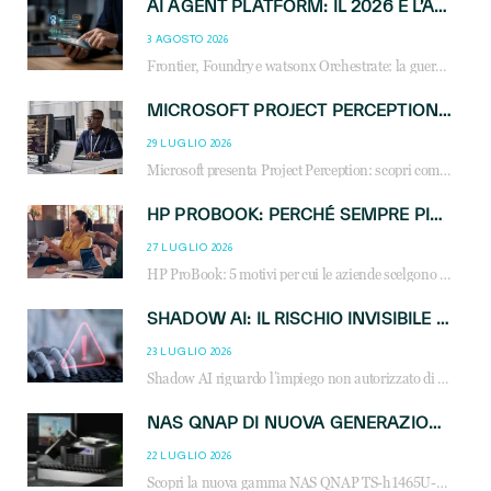
AI AGENT PLATFORM: IL 2026 È L’ANNO DEL «SISTEMA OPERATIVO» PER GLI AGENTI AZIENDALI
3 AGOSTO 2026
Frontier, Foundry e watsonx Orchestrate: la guerra delle piattaforme AI agent ridisegna il mercato IT. Cosa cambia per reseller, MSP e system integrator.
MICROSOFT PROJECT PERCEPTION: COME GLI AGENTI AI CAMBIERANNO SOC, CYBERSECURITY E SERVIZI MSP
29 LUGLIO 2026
Microsoft presenta Project Perception: scopri come gli agenti AI possono trasformare cybersecurity, SOC e servizi gestiti degli MSP.
HP PROBOOK: PERCHÉ SEMPRE PIÙ AZIENDE SCELGONO NOTEBOOK PROGETTATI PER IL LAVORO MODERNO
27 LUGLIO 2026
HP ProBook: 5 motivi per cui le aziende scelgono i notebook business HP per migliorare produttività, sicurezza e gestione dell’AI.
SHADOW AI: IL RISCHIO INVISIBILE CHE LE AZIENDE POSSONO GOVERNARE
23 LUGLIO 2026
Shadow AI riguardo l’impiego non autorizzato di sistemi AI all’interno dell’azienda. E’ una pratica che si diffonde a partire dai dipendenti fino ai dirigenti e mette a repentaglio la cybersecurity, con costi più elevati per le organizzazioni. Due recenti report illustrano il fenomeno e forniscono dati in merito
NAS QNAP DI NUOVA GENERAZIONE: PIÙ PRESTAZIONI, SCALABILITÀ E PROTEZIONE DEI DATI PER LE INFRASTRUTTURE IT MODERNE
22 LUGLIO 2026
Scopri la nuova gamma NAS QNAP TS-h1465U-RP, TS-h1065eU e TS-h665U: storage aziendale con ZFS, DDR5, E1.S NVMe e connettività 2.5GbE per backup, virtualizzazione e cybersecurity.