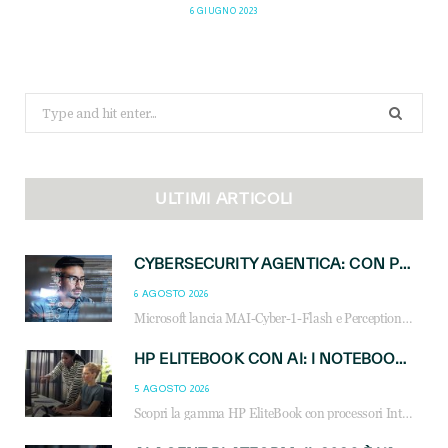
6 GIUGNO 2023
Search
for:
ULTIMI ARTICOLI
CYBERSECURITY AGENTICA: CON PERCEPTION E MAI-CYBER-1-FLASH MICROSOFT APRE NUOVI SERVIZI PER IL CANALE
6 AGOSTO 2026
Microsoft lancia MAI-Cyber-1-Flash e Perception: cybersecurity agentica in preview dal 3 novembre. Cosa cambia per MSP, system integrator e reseller.
HP ELITEBOOK CON AI: I NOTEBOOK BUSINESS INTELLIGENTI CHE TRASFORMANO PRODUTTIVITÀ, SICUREZZA E LAVORO IBRIDO
5 AGOSTO 2026
Scopri la gamma HP EliteBook con processori Intel® Core™ Ultra e AMD Ryzen™ AI. Notebook business progettati per aumentare la produttività, migliorare la collaborazione e garantire sicurezza avanzata in ufficio e in mobilità.