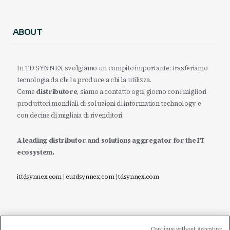
ABOUT
In TD SYNNEX svolgiamo un compito importante: trasferiamo
tecnologia da chi la produce a chi la utilizza.
Come
distributore
, siamo a contatto ogni giorno con i migliori
produttori mondiali di soluzioni di information technology e
con decine di migliaia di rivenditori.
A leading distributor and solutions aggregator for the IT
ecosystem.
it.tdsynnex.com
|
eu.tdsynnex.com
|
tdsynnex.com
Continue without Accepting