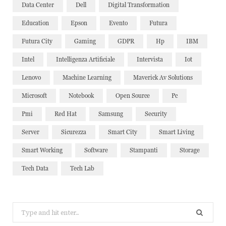
Data Center
Dell
Digital Transformation
Education
Epson
Evento
Futura
Futura City
Gaming
GDPR
Hp
IBM
Intel
Intelligenza Artificiale
Intervista
Iot
Lenovo
Machine Learning
Maverick Av Solutions
Microsoft
Notebook
Open Source
Pc
Pmi
Red Hat
Samsung
Security
Server
Sicurezza
Smart City
Smart Living
Smart Working
Software
Stampanti
Storage
Tech Data
Tech Lab
Search
for: