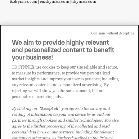
it.tdsynnex.com
|
eu.tdsynnex.com
|
tdsynnex.com
Continue without Accepting
Sei un rivenditore di tecnologia e desideri acquistare
We aim to provide highly relevant
i prodotti o le soluzioni trattate sul blog?
and personalized content to benefit
CLICCA QUI E DIVENTA
your business!
CLIENTE TD SYNNEX
TD SYNNEX use cookies to keep our site reliable and secure,
to measure its performance, to provide you personalized
market insights and improve your user experience; including
any relevant contents and personalized advertising. By
rejecting we will show you the same amount, but not
personalized marketing ads.
By clicking on
"Accept all"
you agree to the saving and
reading of information on your end device by us and our
partners through Cookies and similar technologies. You also
agree to the further processing of the collected and read
personal data by us or our partners, including for relevant
content on other sites, as further described in the Privacy