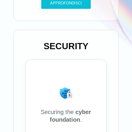
APPROFONDISCI
SECURITY
Enabling cybersecurity
foundation for the era of
AI.
Secure the baseline and
acquire new security
customers.
Securing the
cyber
foundation
.
Lead with differentiated
customer conversations