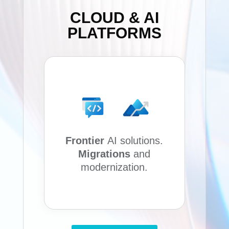
CLOUD & AI
PLATFORMS
Accelerate AI
transformation
converging and
connected customer
conversations.
Frontier
AI solutions.
Engage more deeply
Migrations
and
with customers.
modernization.
Scale the cloud & AI
platforms.