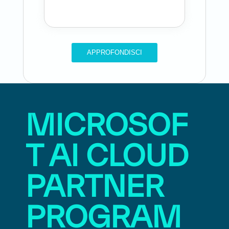
through simplified
solutions plays.
APPROFONDISCI
MICROSOF
T AI CLOUD
PARTNER
PROGRAM