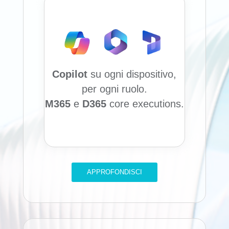
Accelerate AI share
capture with Copilot +
Agents.
Drive core business
momentum across AI
Copilot
su ogni dispositivo,
Workforce ad AI
per ogni ruolo.
Business Process.
M365
e
D365
core executions.
Deliver usage and
consumption excellence
across all we do.
APPROFONDISCI