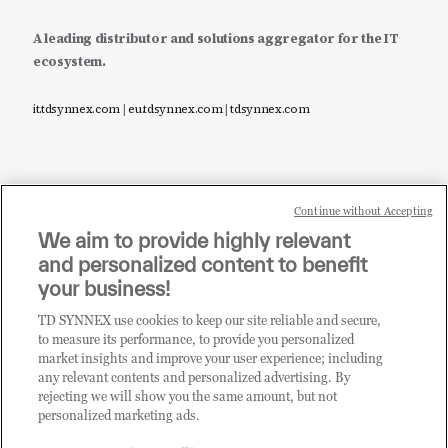
A leading distributor and solutions aggregator for the IT
ecosystem.
it.tdsynnex.com
|
eu.tdsynnex.com
|
tdsynnex.com
Continue without Accepting
Sei un rivenditore di tecnologia e desideri acquistare
We aim to provide highly relevant
i prodotti o le soluzioni trattate sul blog?
and personalized content to benefit
CLICCA QUI E DIVENTA
your business!
CLIENTE TD SYNNEX
TD SYNNEX use cookies to keep our site reliable and secure,
to measure its performance, to provide you personalized
market insights and improve your user experience; including
any relevant contents and personalized advertising. By
rejecting we will show you the same amount, but not
personalized marketing ads.