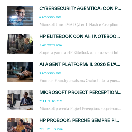
CYBERSECURITY AGENTICA: CON PERCEPTION E MAI-CYBER-1-FLASH MICROSOFT APRE NUOVI SERVIZI PER IL CANALE
6 AGOSTO 2026
Microsoft lancia MAI-Cyber-1-Flash e Perception: cybersecurity agentica in preview dal 3 novembre. Cosa cambia per MSP, system integrator e reseller.
HP ELITEBOOK CON AI: I NOTEBOOK BUSINESS INTELLIGENTI CHE TRASFORMANO PRODUTTIVITÀ, SICUREZZA E LAVORO IBRIDO
5 AGOSTO 2026
Scopri la gamma HP EliteBook con processori Intel® Core™ Ultra e AMD Ryzen™ AI. Notebook business progettati per aumentare la produttività, migliorare la collaborazione e garantire sicurezza avanzata in ufficio e in mobilità.
AI AGENT PLATFORM: IL 2026 È L’ANNO DEL «SISTEMA OPERATIVO» PER GLI AGENTI AZIENDALI
3 AGOSTO 2026
Frontier, Foundry e watsonx Orchestrate: la guerra delle piattaforme AI agent ridisegna il mercato IT. Cosa cambia per reseller, MSP e system integrator.
MICROSOFT PROJECT PERCEPTION: COME GLI AGENTI AI CAMBIERANNO SOC, CYBERSECURITY E SERVIZI MSP
29 LUGLIO 2026
Microsoft presenta Project Perception: scopri come gli agenti AI possono trasformare cybersecurity, SOC e servizi gestiti degli MSP.
HP PROBOOK: PERCHÉ SEMPRE PIÙ AZIENDE SCELGONO NOTEBOOK PROGETTATI PER IL LAVORO MODERNO
27 LUGLIO 2026