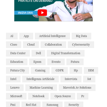
AI
App
Artificial Intelligence
Big Data
Cisco
Cloud
Collaboration
Cybersecurity
Data Center
Dell
Digital Transformation
Education
Epson
Evento
Futura
Futura City
Gaming
GDPR
Hp
IBM
Intel
Intelligenza Artificiale
Intervista
Iot
Lenovo
Machine Learning
Maverick Av Solutions
Microsoft
Notebook
Open Source
Pc
Pmi
Red Hat
Samsung
Security