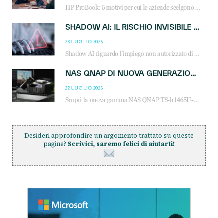
HP ProBook: 5 motivi per cui le aziende scelgono i notebook business HP per migliorare produttività, sicurezza e gestione dell’AI.
SHADOW AI: IL RISCHIO INVISIBILE CHE LE AZIENDE POSSONO GOVERNARE
23 LUGLIO 2026
Shadow AI riguardo l’impiego non autorizzato di sistemi AI all’interno dell’azienda. E’ una pratica che si diffonde a partire dai dipendenti fino ai dirigenti e mette a repentaglio la cybersecurity, con costi più elevati per le organizzazioni. Due recenti report illustrano il fenomeno e forniscono dati in merito
NAS QNAP DI NUOVA GENERAZIONE: PIÙ PRESTAZIONI, SCALABILITÀ E PROTEZIONE DEI DATI PER LE INFRASTRUTTURE IT MODERNE
22 LUGLIO 2026
Scopri la nuova gamma NAS QNAP TS-h1465U-RP, TS-h1065eU e TS-h665U: storage aziendale con ZFS, DDR5, E1.S NVMe e connettività 2.5GbE per backup, virtualizzazione e cybersecurity.
Desideri approfondire un argomento trattato su queste
pagine?
Scrivici, saremo felici di aiutarti!