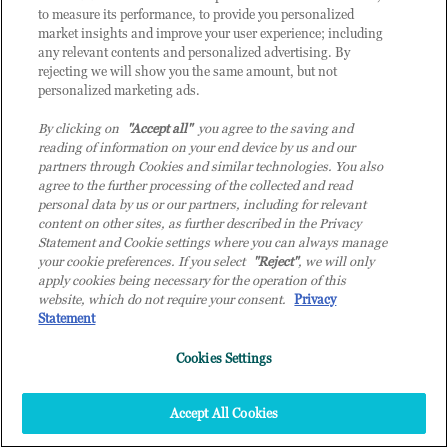
to measure its performance, to provide you personalized
Come previsto in tutte le tappe del roadshow di
market insights and improve your user experience; including
Destination AI,
un’attenzione particolare è stata
any relevant contents and personalized advertising. By
dedicata alle start-up
.
rejecting we will show you the same amount, but not
personalized marketing ads.
Durante la sessione “Destination StartUp”, Marta
By clicking on
"Accept all"
you agree to the saving and
Basso, Founder di
BrandPlane
, Riccardo Apreda,
reading of information on your end device by us and our
partners through Cookies and similar technologies. You also
Technology Leader di
Erre Quadro
, Claudio
agree to the further processing of the collected and read
Pacini, Founder di
ReQurv
e Miriana Di Stefano,
personal data by us or our partners, including for relevant
Assegnista di ricerca presso
Molbookpro
, hanno
content on other sites, as further described in the Privacy
Statement and Cookie settings where you can always manage
condiviso le loro prospettive su come
your cookie preferences. If you select
"Reject"
, we will only
l’intelligenza artificiale possa essere un motore di
apply cookies being necessary for the operation of this
innovazione e crescita per le nuove imprese.
website, which do not require your consent.
Privacy
Statement
Le loro testimonianze hanno evidenziato la
Cookies Settings
capacità di queste realtà emergenti di affrontare
le sfide del mercato con approcci innovativi,
Accept All Cookies
contribuendo alla trasformazione del panorama