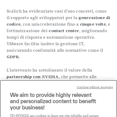
Scalich ha evidenziato casi d’uso concreti, come
il supporto agli sviluppatori per la
generazione di
codice
, con un’accelerazione fino a
cinque volte
, e
l’ottimizzazione dei
contact center
, migliorando
tempi di risposta e automazione operativa.
VMware facilita inoltre la gestione IT,
assicurando conformità alle normative come il
GDPR
.
L’intervento ha sottolineato il valore della
partnership con NVIDIA
, che permette alle
aziende di
condividere risorse, controllare i
Continue without Accepting
costi e mantenere la governance
, garantendo un
We aim to provide highly relevant
ritorno sull’investimento misurabile e sostenibile.
and personalized content to benefit
your business!
DESTINATION STARTUP
TD SYNNEX use cookies to keep our site reliable and secure,