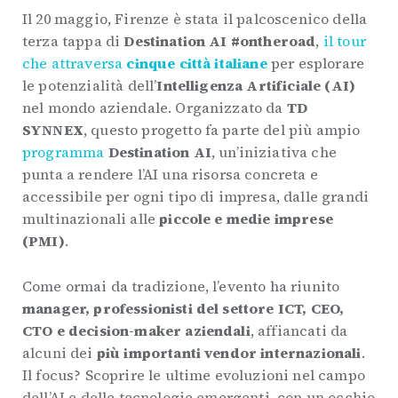
Il 20 maggio, Firenze è stata il palcoscenico della
terza tappa di
Destination AI #ontheroad
,
il tour
che attraversa
cinque città italiane
per esplorare
le potenzialità dell’
Intelligenza Artificiale (AI)
nel mondo aziendale. Organizzato da
TD
SYNNEX
, questo progetto fa parte del più ampio
programma
Destination AI
, un’iniziativa che
punta a rendere l’AI una risorsa concreta e
accessibile per ogni tipo di impresa, dalle grandi
multinazionali alle
piccole e medie imprese
(PMI)
.
Come ormai da tradizione, l’evento ha riunito
manager, professionisti del settore ICT, CEO,
CTO e decision-maker aziendali
, affiancati da
alcuni dei
più importanti vendor internazionali
.
Il focus? Scoprire le ultime evoluzioni nel campo
dell’AI e delle tecnologie emergenti, con un occhio