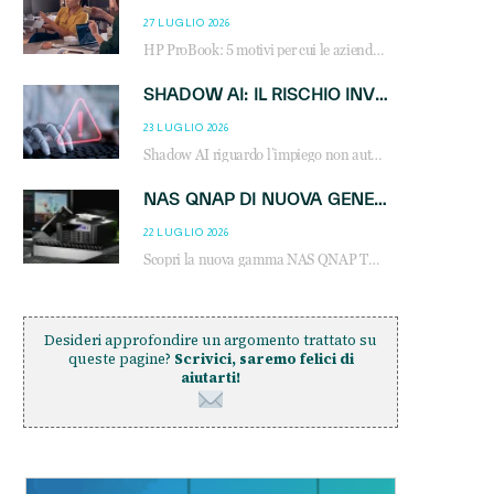
27 LUGLIO 2026
HP ProBook: 5 motivi per cui le aziende scelgono i notebook business HP per migliorare produttività, sicurezza e gestione dell’AI.
SHADOW AI: IL RISCHIO INVISIBILE CHE LE AZIENDE POSSONO GOVERNARE
23 LUGLIO 2026
Shadow AI riguardo l’impiego non autorizzato di sistemi AI all’interno dell’azienda. E’ una pratica che si diffonde a partire dai dipendenti fino ai dirigenti e mette a repentaglio la cybersecurity, con costi più elevati per le organizzazioni. Due recenti report illustrano il fenomeno e forniscono dati in merito
NAS QNAP DI NUOVA GENERAZIONE: PIÙ PRESTAZIONI, SCALABILITÀ E PROTEZIONE DEI DATI PER LE INFRASTRUTTURE IT MODERNE
22 LUGLIO 2026
Scopri la nuova gamma NAS QNAP TS-h1465U-RP, TS-h1065eU e TS-h665U: storage aziendale con ZFS, DDR5, E1.S NVMe e connettività 2.5GbE per backup, virtualizzazione e cybersecurity.
Desideri approfondire un argomento trattato su
queste pagine?
Scrivici, saremo felici di
aiutarti!