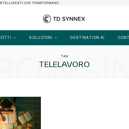
HP ELITEBOOK CON AI: I NOTEBOOK BUSINESS INTELLIGENTI CHE TRASFORMANO PRODUTTIVITÀ, SICUREZZA E LAVORO IBRIDO
OTTI
SOLUZIONI
DESTINATION AI
CONT
ROWSI
TAG
TELELAVORO