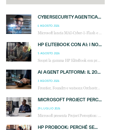
CYBERSECURITY AGENTICA: CON PERCEPTION E MAI-CYBER-1-FLASH MICROSOFT APRE NUOVI SERVIZI PER IL CANALE
6 AGOSTO 2026
Microsoft lancia MAI-Cyber-1-Flash e Perception: cybersecurity agentica in preview dal 3 novembre. Cosa cambia per MSP, system integrator e reseller.
HP ELITEBOOK CON AI: I NOTEBOOK BUSINESS INTELLIGENTI CHE TRASFORMANO PRODUTTIVITÀ, SICUREZZA E LAVORO IBRIDO
5 AGOSTO 2026
Scopri la gamma HP EliteBook con processori Intel® Core™ Ultra e AMD Ryzen™ AI. Notebook business progettati per aumentare la produttività, migliorare la collaborazione e garantire sicurezza avanzata in ufficio e in mobilità.
AI AGENT PLATFORM: IL 2026 È L’ANNO DEL «SISTEMA OPERATIVO» PER GLI AGENTI AZIENDALI
3 AGOSTO 2026
Frontier, Foundry e watsonx Orchestrate: la guerra delle piattaforme AI agent ridisegna il mercato IT. Cosa cambia per reseller, MSP e system integrator.
MICROSOFT PROJECT PERCEPTION: COME GLI AGENTI AI CAMBIERANNO SOC, CYBERSECURITY E SERVIZI MSP
29 LUGLIO 2026
Microsoft presenta Project Perception: scopri come gli agenti AI possono trasformare cybersecurity, SOC e servizi gestiti degli MSP.
HP PROBOOK: PERCHÉ SEMPRE PIÙ AZIENDE SCELGONO NOTEBOOK PROGETTATI PER IL LAVORO MODERNO