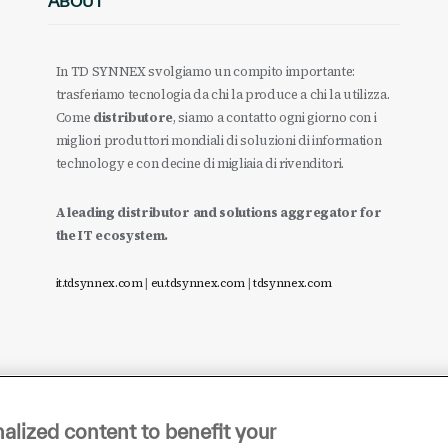
ABOUT
In TD SYNNEX svolgiamo un compito importante:
trasferiamo tecnologia da chi la produce a chi la utilizza.
Come
distributore
, siamo a contatto ogni giorno con i
migliori produttori mondiali di soluzioni di information
technology e con decine di migliaia di rivenditori.
A leading distributor and solutions aggregator for
the IT ecosystem.
it.tdsynnex.com
|
eu.tdsynnex.com
|
tdsynnex.com
alized content to benefit your