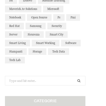
Iot
Lenovo
Machine Learning
Maverick Av Solutions
Microsoft
Notebook
Open Source
Pc
Pmi
Red Hat
Samsung
Security
Server
Sicurezza
Smart City
Smart Living
Smart Working
Software
Stampanti
Storage
Tech Data
Tech Lab
Search
for:
CATEGORIE