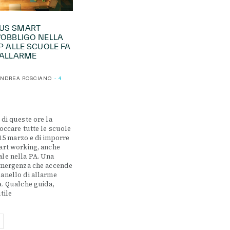
US SMART
’OBBLIGO NELLA
OP ALLE SCUOLE FA
’ALLARME
NDREA ROSCIANO
4
 di queste ore la
loccare tutte le scuole
l 15 marzo e di imporre
art working, anche
le nella PA. Una
emergenza che accende
anello di allarme
a. Qualche guida,
tile