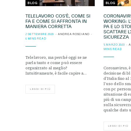
BLOG
BLOG
TELELAVORO COS’È, COME SI
CORONAVIR
FA E COME SI AFFRONTA IN
WORKING: L
MANIERA CORRETTA
PA E LO ST
SCATTARE L
2 SETTEMBRE 2020
ANDREA ROSCIANO
SICUREZZA
6 MINS READ
5 MARZO 2020
A
MINS READ
Telelavoro, ma perché oggi se ne
parla tanto e come può essere
organizzato al meglio?
Coronavirus, è
Intuitivamente, è facile capire a…
decisione di b
d’Italia fino a
l’uso dello sm
con pc persona
LEGGI DI PIÙ
situazione di 
più di un camp
sulla sicurezz
qualche dato u
LEGGI DI PIÙ