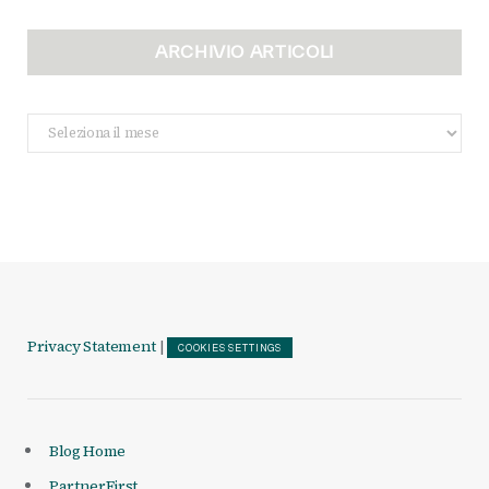
ARCHIVIO ARTICOLI
Archivio
Articoli
Privacy Statement
|
COOKIES SETTINGS
Blog Home
PartnerFirst