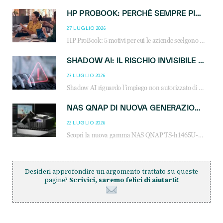
HP PROBOOK: PERCHÉ SEMPRE PIÙ AZIENDE SCELGONO NOTEBOOK PROGETTATI PER IL LAVORO MODERNO
27 LUGLIO 2026
HP ProBook: 5 motivi per cui le aziende scelgono i notebook business HP per migliorare produttività, sicurezza e gestione dell’AI.
SHADOW AI: IL RISCHIO INVISIBILE CHE LE AZIENDE POSSONO GOVERNARE
23 LUGLIO 2026
Shadow AI riguardo l’impiego non autorizzato di sistemi AI all’interno dell’azienda. E’ una pratica che si diffonde a partire dai dipendenti fino ai dirigenti e mette a repentaglio la cybersecurity, con costi più elevati per le organizzazioni. Due recenti report illustrano il fenomeno e forniscono dati in merito
NAS QNAP DI NUOVA GENERAZIONE: PIÙ PRESTAZIONI, SCALABILITÀ E PROTEZIONE DEI DATI PER LE INFRASTRUTTURE IT MODERNE
22 LUGLIO 2026
Scopri la nuova gamma NAS QNAP TS-h1465U-RP, TS-h1065eU e TS-h665U: storage aziendale con ZFS, DDR5, E1.S NVMe e connettività 2.5GbE per backup, virtualizzazione e cybersecurity.
Desideri approfondire un argomento trattato su queste
pagine?
Scrivici, saremo felici di aiutarti!