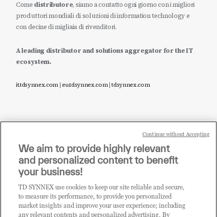
Come
distributore
, siamo a contatto ogni giorno con i migliori
produttori mondiali di soluzioni di information technology e
con decine di migliaia di rivenditori.
A leading distributor and solutions aggregator for the IT
ecosystem.
it.tdsynnex.com
|
eu.tdsynnex.com
|
tdsynnex.com
Continue without Accepting
Sei un rivenditore di tecnologia e desideri acquistare
We aim to provide highly relevant
i prodotti o le soluzioni trattate sul blog?
and personalized content to benefit
CLICCA QUI E DIVENTA
your business!
CLIENTE TD SYNNEX
TD SYNNEX use cookies to keep our site reliable and secure,
to measure its performance, to provide you personalized
market insights and improve your user experience; including
any relevant contents and personalized advertising. By