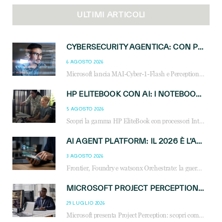
ULTIMI ARTICOLI
CYBERSECURITY AGENTICA: CON PERCEPTION E MAI-CYBER-1-FLASH MICROSOFT APRE NUOVI SERVIZI PER IL CANALE
6 AGOSTO 2026
Microsoft lancia MAI-Cyber-1-Flash e Perception: cybersecurity agentica in preview dal 3 novembre. Cosa cambia per MSP, system integrator e reseller.
HP ELITEBOOK CON AI: I NOTEBOOK BUSINESS INTELLIGENTI CHE TRASFORMANO PRODUTTIVITÀ, SICUREZZA E LAVORO IBRIDO
5 AGOSTO 2026
Scopri la gamma HP EliteBook con processori Intel® Core™ Ultra e AMD Ryzen™ AI. Notebook business progettati per aumentare la produttività, migliorare la collaborazione e garantire sicurezza avanzata in ufficio e in mobilità.
AI AGENT PLATFORM: IL 2026 È L’ANNO DEL «SISTEMA OPERATIVO» PER GLI AGENTI AZIENDALI
3 AGOSTO 2026
Frontier, Foundry e watsonx Orchestrate: la guerra delle piattaforme AI agent ridisegna il mercato IT. Cosa cambia per reseller, MSP e system integrator.
MICROSOFT PROJECT PERCEPTION: COME GLI AGENTI AI CAMBIERANNO SOC, CYBERSECURITY E SERVIZI MSP
29 LUGLIO 2026
Microsoft presenta Project Perception: scopri come gli agenti AI possono trasformare cybersecurity, SOC e servizi gestiti degli MSP.