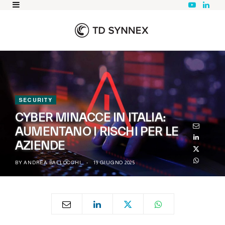
Y
L
o
i
u
n
T
k
u
e
b
d
e
I
n
SECURITY
CYBER MINACCE IN ITALIA:
AUMENTANO I RISCHI PER LE
AZIENDE
BY
ANDREA BALLOCCHI
19 GIUGNO 2025