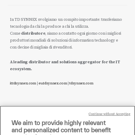
In TD SYNNEX svolgiamo un compito importante: trasferiamo
tecnologia da chi la produce a chi la utilizza.
Come
distributore
, siamo a contatto ogni giorno con i migliori
produttori mondiali di soluzioni di information technology e
con decine di migliaia di rivenditori.
A leading distributor and solutions aggregator for the IT
ecosystem.
it.tdsynnex.com
|
eu.tdsynnex.com
|
tdsynnex.com
Continue without Accepting
Sei un rivenditore di tecnologia e desideri acquistare
We aim to provide highly relevant
i prodotti o le soluzioni trattate sul blog?
and personalized content to benefit