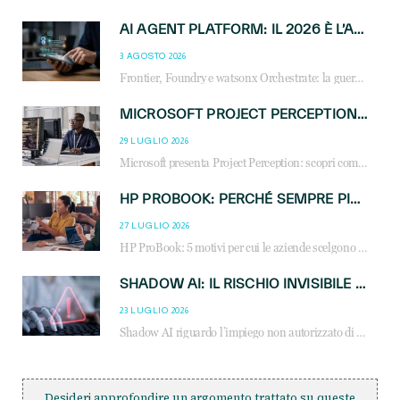
AI AGENT PLATFORM: IL 2026 È L’ANNO DEL «SISTEMA OPERATIVO» PER GLI AGENTI AZIENDALI
3 AGOSTO 2026
Frontier, Foundry e watsonx Orchestrate: la guerra delle piattaforme AI agent ridisegna il mercato IT. Cosa cambia per reseller, MSP e system integrator.
MICROSOFT PROJECT PERCEPTION: COME GLI AGENTI AI CAMBIERANNO SOC, CYBERSECURITY E SERVIZI MSP
29 LUGLIO 2026
Microsoft presenta Project Perception: scopri come gli agenti AI possono trasformare cybersecurity, SOC e servizi gestiti degli MSP.
HP PROBOOK: PERCHÉ SEMPRE PIÙ AZIENDE SCELGONO NOTEBOOK PROGETTATI PER IL LAVORO MODERNO
27 LUGLIO 2026
HP ProBook: 5 motivi per cui le aziende scelgono i notebook business HP per migliorare produttività, sicurezza e gestione dell’AI.
SHADOW AI: IL RISCHIO INVISIBILE CHE LE AZIENDE POSSONO GOVERNARE
23 LUGLIO 2026
Shadow AI riguardo l’impiego non autorizzato di sistemi AI all’interno dell’azienda. E’ una pratica che si diffonde a partire dai dipendenti fino ai dirigenti e mette a repentaglio la cybersecurity, con costi più elevati per le organizzazioni. Due recenti report illustrano il fenomeno e forniscono dati in merito
Desideri approfondire un argomento trattato su queste