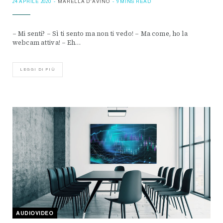
24 APRILE 2020
MARELLA D'AVINO
9 MINS READ
– Mi senti? – Sì ti sento ma non ti vedo! – Ma come, ho la
webcam attiva! – Eh…
LEGGI DI PIÙ
AUDIOVIDEO