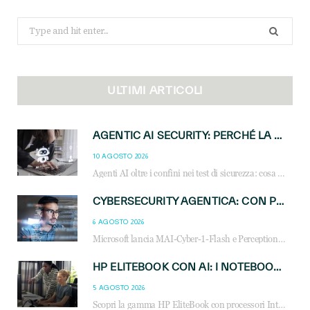
Search
for:
ULTIMI ARTICOLI
AGENTIC AI SECURITY: PERCHÉ LA GOVERNANCE DEGLI AGENTI È LA NUOVA FRONTIERA DEL CANALE IT
10 AGOSTO 2026
Agenti AI oltre i confini nei test di sicurezza: cosa significa per reseller e MSP e come governare l’AI agentica in azienda.
CYBERSECURITY AGENTICA: CON PERCEPTION E MAI-CYBER-1-FLASH MICROSOFT APRE NUOVI SERVIZI PER IL CANALE
6 AGOSTO 2026
Microsoft lancia MAI-Cyber-1-Flash e Perception: cybersecurity agentica in preview dal 3 novembre. Cosa cambia per MSP, system integrator e reseller.
HP ELITEBOOK CON AI: I NOTEBOOK BUSINESS INTELLIGENTI CHE TRASFORMANO PRODUTTIVITÀ, SICUREZZA E LAVORO IBRIDO
5 AGOSTO 2026
Scopri la gamma HP EliteBook con processori Intel® Core™ Ultra e AMD Ryzen™ AI. Notebook business progettati per aumentare la produttività, migliorare la collaborazione e garantire sicurezza avanzata in ufficio e in mobilità.