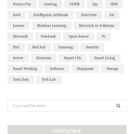
Futura City
Gaming
GDPR
Hp
IBM
Intel
Intelligenza Artificiale
Intervista
Iot
Lenovo
Machine Learning
Maverick Av Solutions
Microsoft
Notebook
Open Source
Pc
Pmi
Red Hat
Samsung
Security
Server
Sicurezza
Smart City
Smart Living
Smart Working
Software
Stampanti
Storage
Tech Data
Tech Lab
Search
for:
CATEGORIE