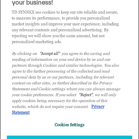
CLICCA QUI E DIVENTA
your business!
CLIENTE TD SYNNEX
TD SYNNEX use cookies to keep our site reliable and secure,
to measure its performance, to provide you personalized
market insights and improve your user experience; including
any relevant contents and personalized advertising. By
rejecting we will show you the same amount, but not
personalized marketing ads.
By clicking on
"Accept all"
you agree to the saving and
reading of information on your end device by us and our
partners through Cookies and similar technologies. You also
agree to the further processing of the collected and read
personal data by us or our partners, including for relevant
content on other sites, as further described in the Privacy
Statement and Cookie settings where you can always manage
your cookie preferences. If you select
"Reject"
, we will only
© 2026 TD SYNNEX Italy S.r.l. - Sede legale: via Luigi Russolo 9, 20138 Milano
apply cookies being necessary for the operation of this
(MI) - Numero di iscrizione al Registro delle Imprese di Milano e Codice Fiscale:
website, which do not require your consent.
Privacy
07092780159 - P.IVA: 07092780159 - Eur 12.569.000,00 i.v - TD SYNNEX e TD
Statement
SYNNEX logo sono marchi registrati di TD SYNNEX Corporation negli Stati Uniti e
Cookies Settings
in altri Paesi. Società a socio unico soggetta all’attività di direzione e coordinamento
della controllante TD SYNNEX Europe GmbH, con sede a Monaco (Germania).