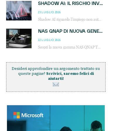
SHADOW AI: IL RISCHIO INVISIBILE CHE LE AZIENDE POSSONO GOVERNARE
23 LUGLIO 2026
Shadow AI riguardo l’impiego non autorizzato di sistemi AI all’interno dell’azienda. E’ una pratica che si diffonde a partire dai dipendenti fino ai dirigenti e mette a repentaglio la cybersecurity, con costi più elevati per le organizzazioni. Due recenti report illustrano il fenomeno e forniscono dati in merito
NAS QNAP DI NUOVA GENERAZIONE: PIÙ PRESTAZIONI, SCALABILITÀ E PROTEZIONE DEI DATI PER LE INFRASTRUTTURE IT MODERNE
22 LUGLIO 2026
Scopri la nuova gamma NAS QNAP TS-h1465U-RP, TS-h1065eU e TS-h665U: storage aziendale con ZFS, DDR5, E1.S NVMe e connettività 2.5GbE per backup, virtualizzazione e cybersecurity.
Desideri approfondire un argomento trattato su
queste pagine?
Scrivici, saremo felici di
aiutarti!