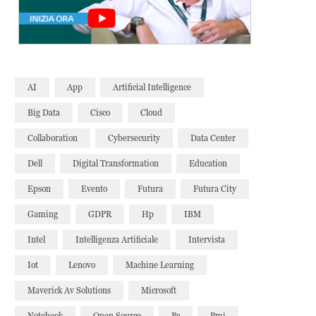
AI
App
Artificial Intelligence
Big Data
Cisco
Cloud
Collaboration
Cybersecurity
Data Center
Dell
Digital Transformation
Education
Epson
Evento
Futura
Futura City
Gaming
GDPR
Hp
IBM
Intel
Intelligenza Artificiale
Intervista
Iot
Lenovo
Machine Learning
Maverick Av Solutions
Microsoft
Notebook
Open Source
Pc
Pmi