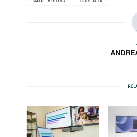
SMART MEETING
TECH DATA
ANDRE
REL