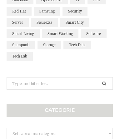
Red Hat
Samsung
Security
Server
Sicurezza
Smart City
Smart Living
Smart Working
Software
Stampanti
Storage
Tech Data
Tech Lab
Search
for:
CATEGORIE
Categorie