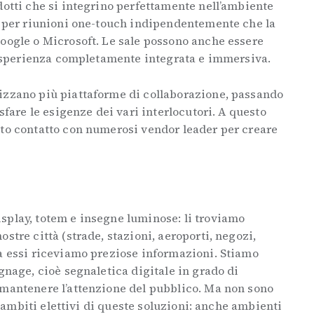
dotti che si integrino perfettamente nell’ambiente
ni per riunioni one-touch indipendentemente che la
Google o Microsoft. Le sale possono anche essere
n’esperienza completamente integrata e immersiva.
izzano più piattaforme di collaborazione, passando
isfare le esigenze dei vari interlocutori. A questo
tto contatto con numerosi vendor leader per creare
splay, totem e insegne luminose: li troviamo
stre città (strade, stazioni, aeroporti, negozi,
da essi riceviamo preziose informazioni. Stiamo
gnage, cioè segnaletica digitale in grado di
 mantenere l’attenzione del pubblico. Ma non sono
li ambiti elettivi di queste soluzioni: anche ambienti