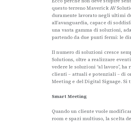
Ecco perché non deve stupire sent
questo terreno Maverick AV Soluti
duramente lavorato negli ultimi d
all’avanguardia, capace di soddisfa
una vasta gamma di soluzioni, ada
partendo da due punti fermi: le di
Il numero di soluzioni cresce sem
Solutions, oltre a realizzare event
vedere le soluzioni “al lavoro”, h
clienti – attuali e potenziali – di
Meeting e del Digital Signage. Si t
Smart Meeting
Quando un cliente vuole modificar
room e spazi multiuso, la scelta de