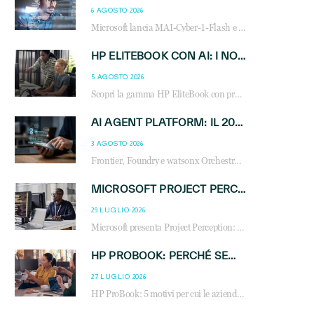
6 AGOSTO 2026
Microsoft lancia MAI-Cyber-1-Flash e Perception: cybersecurity agentica in preview dal 3 novembre. Cosa cambia per MSP, system integrator e reseller.
HP ELITEBOOK CON AI: I NOTEBOOK BUSINESS INTELLIGENTI CHE TRASFORMANO PRODUTTIVITÀ, SICUREZZA E LAVORO IBRIDO
5 AGOSTO 2026
Scopri la gamma HP EliteBook con processori Intel® Core™ Ultra e AMD Ryzen™ AI. Notebook business progettati per aumentare la produttività, migliorare la collaborazione e garantire sicurezza avanzata in ufficio e in mobilità.
AI AGENT PLATFORM: IL 2026 È L’ANNO DEL «SISTEMA OPERATIVO» PER GLI AGENTI AZIENDALI
3 AGOSTO 2026
Frontier, Foundry e watsonx Orchestrate: la guerra delle piattaforme AI agent ridisegna il mercato IT. Cosa cambia per reseller, MSP e system integrator.
MICROSOFT PROJECT PERCEPTION: COME GLI AGENTI AI CAMBIERANNO SOC, CYBERSECURITY E SERVIZI MSP
29 LUGLIO 2026
Microsoft presenta Project Perception: scopri come gli agenti AI possono trasformare cybersecurity, SOC e servizi gestiti degli MSP.
HP PROBOOK: PERCHÉ SEMPRE PIÙ AZIENDE SCELGONO NOTEBOOK PROGETTATI PER IL LAVORO MODERNO
27 LUGLIO 2026
HP ProBook: 5 motivi per cui le aziende scelgono i notebook business HP per migliorare produttività, sicurezza e gestione dell’AI.