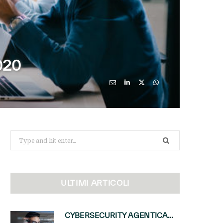
020
Search
for:
ULTIMI ARTICOLI
CYBERSECURITY AGENTICA: CON PERCEPTION E MAI-CYBER-1-FLASH MICROSOFT APRE NUOVI SERVIZI PER IL CANALE