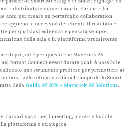
ir parlare di Smart Meeting e di Smart Signage. Su
ons – distributore numero uno in Europa – ha
ue anni per creare un portafoglio collaboration
re appieno le necessità dei clienti. Il risultato è
tte per qualsiasi esigenza e pensata sempre
mensione della sala e la piattaforma preesistente.
pre di più, ed è per questo che Maverick AV
i nel format Connect event durate quali è possibile
a realizzato uno strumento prezioso per permettere ai
 orientarsi sulle ultime novità nel campo dello Smart
ratta della
Guida AV 2020 – Maverick AV Solutions
.
e i propri spazi per i meeting, o creare huddle
lla piattaforma è strategica.