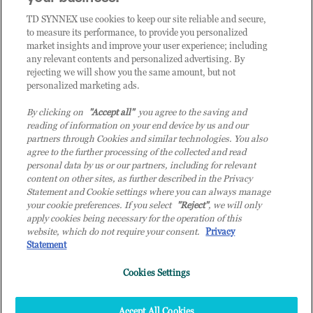
CLIENTE TD SYNNEX
TD SYNNEX use cookies to keep our site reliable and secure,
to measure its performance, to provide you personalized
market insights and improve your user experience; including
any relevant contents and personalized advertising. By
rejecting we will show you the same amount, but not
personalized marketing ads.
By clicking on
"Accept all"
you agree to the saving and
reading of information on your end device by us and our
partners through Cookies and similar technologies. You also
agree to the further processing of the collected and read
personal data by us or our partners, including for relevant
content on other sites, as further described in the Privacy
Statement and Cookie settings where you can always manage
your cookie preferences. If you select
"Reject"
, we will only
© 2026 TD SYNNEX Italy S.r.l. - Sede legale: via Luigi Russolo 9, 20138 Milano
apply cookies being necessary for the operation of this
(MI) - Numero di iscrizione al Registro delle Imprese di Milano e Codice Fiscale:
website, which do not require your consent.
Privacy
07092780159 - P.IVA: 07092780159 - Eur 12.569.000,00 i.v - TD SYNNEX e TD
Statement
SYNNEX logo sono marchi registrati di TD SYNNEX Corporation negli Stati Uniti e
Cookies Settings
in altri Paesi. Società a socio unico soggetta all’attività di direzione e coordinamento
della controllante TD SYNNEX Europe GmbH, con sede a Monaco (Germania).
Top
Accept All Cookies