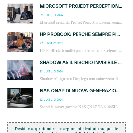
MICROSOFT PROJECT PERCEPTION: COME GLI AGENTI AI CAMBIERANNO SOC, CYBERSECURITY E SERVIZI MSP
29 LUGLIO 2026
Microsoft presenta Project Perception: scopri come gli agenti AI possono trasformare cybersecurity, SOC e servizi gestiti degli MSP.
HP PROBOOK: PERCHÉ SEMPRE PIÙ AZIENDE SCELGONO NOTEBOOK PROGETTATI PER IL LAVORO MODERNO
27 LUGLIO 2026
HP ProBook: 5 motivi per cui le aziende scelgono i notebook business HP per migliorare produttività, sicurezza e gestione dell’AI.
SHADOW AI: IL RISCHIO INVISIBILE CHE LE AZIENDE POSSONO GOVERNARE
23 LUGLIO 2026
Shadow AI riguardo l’impiego non autorizzato di sistemi AI all’interno dell’azienda. E’ una pratica che si diffonde a partire dai dipendenti fino ai dirigenti e mette a repentaglio la cybersecurity, con costi più elevati per le organizzazioni. Due recenti report illustrano il fenomeno e forniscono dati in merito
NAS QNAP DI NUOVA GENERAZIONE: PIÙ PRESTAZIONI, SCALABILITÀ E PROTEZIONE DEI DATI PER LE INFRASTRUTTURE IT MODERNE
22 LUGLIO 2026
Scopri la nuova gamma NAS QNAP TS-h1465U-RP, TS-h1065eU e TS-h665U: storage aziendale con ZFS, DDR5, E1.S NVMe e connettività 2.5GbE per backup, virtualizzazione e cybersecurity.
Desideri approfondire un argomento trattato su queste