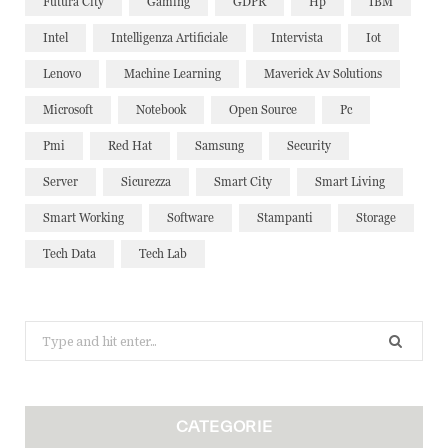
Futura City
Gaming
GDPR
Hp
IBM
Intel
Intelligenza Artificiale
Intervista
Iot
Lenovo
Machine Learning
Maverick Av Solutions
Microsoft
Notebook
Open Source
Pc
Pmi
Red Hat
Samsung
Security
Server
Sicurezza
Smart City
Smart Living
Smart Working
Software
Stampanti
Storage
Tech Data
Tech Lab
Search
for:
CATEGORIE