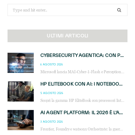
Search
for:
ULTIMI ARTICOLI
CYBERSECURITY AGENTICA: CON PERCEPTION E MAI-CYBER-1-FLASH MICROSOFT APRE NUOVI SERVIZI PER IL CANALE
6 AGOSTO 2026
Microsoft lancia MAI-Cyber-1-Flash e Perception: cybersecurity agentica in preview dal 3 novembre. Cosa cambia per MSP, system integrator e reseller.
HP ELITEBOOK CON AI: I NOTEBOOK BUSINESS INTELLIGENTI CHE TRASFORMANO PRODUTTIVITÀ, SICUREZZA E LAVORO IBRIDO
5 AGOSTO 2026
Scopri la gamma HP EliteBook con processori Intel® Core™ Ultra e AMD Ryzen™ AI. Notebook business progettati per aumentare la produttività, migliorare la collaborazione e garantire sicurezza avanzata in ufficio e in mobilità.
AI AGENT PLATFORM: IL 2026 È L’ANNO DEL «SISTEMA OPERATIVO» PER GLI AGENTI AZIENDALI
3 AGOSTO 2026
Frontier, Foundry e watsonx Orchestrate: la guerra delle piattaforme AI agent ridisegna il mercato IT. Cosa cambia per reseller, MSP e system integrator.