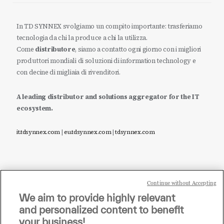
In TD SYNNEX svolgiamo un compito importante: trasferiamo
tecnologia da chi la produce a chi la utilizza.
Come
distributore
, siamo a contatto ogni giorno con i migliori
produttori mondiali di soluzioni di information technology e
con decine di migliaia di rivenditori.
A leading distributor and solutions aggregator for the IT
ecosystem.
it.tdsynnex.com
|
eu.tdsynnex.com
|
tdsynnex.com
Continue without Accepting
Sei un rivenditore di tecnologia e desideri acquistare
We aim to provide highly relevant
i prodotti o le soluzioni trattate sul blog?
and personalized content to benefit
CLICCA QUI E DIVENTA
your business!