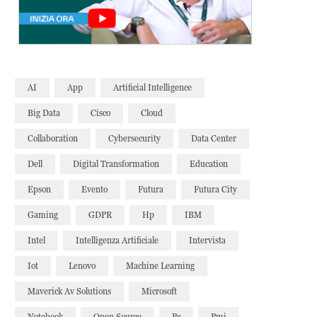
AI
App
Artificial Intelligence
Big Data
Cisco
Cloud
Collaboration
Cybersecurity
Data Center
Dell
Digital Transformation
Education
Epson
Evento
Futura
Futura City
Gaming
GDPR
Hp
IBM
Intel
Intelligenza Artificiale
Intervista
Iot
Lenovo
Machine Learning
Maverick Av Solutions
Microsoft
Notebook
Open Source
Pc
Pmi