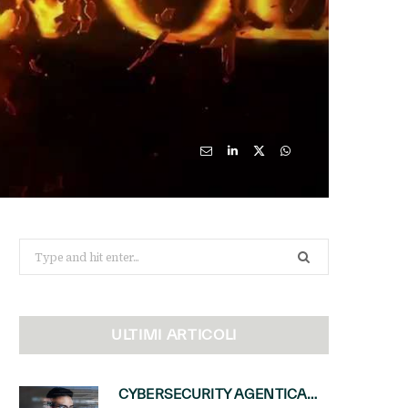
Search
for:
ULTIMI ARTICOLI
CYBERSECURITY AGENTICA: CON PERCEPTION E MAI-CYBER-1-FLASH MICROSOFT APRE NUOVI SERVIZI PER IL CANALE