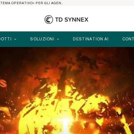
AI AGENT PLATFORM: IL 2026 È L’ANNO DEL «SISTEMA OPERATIVO» PER GLI AGENTI AZIENDALI
OTTI
SOLUZIONI
DESTINATION AI
CONT