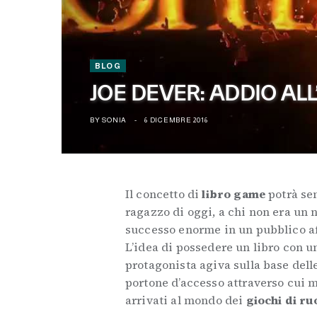
BLOG
JOE DEVER: ADDIO AL
BY
SONIA
6 DICEMBRE 2016
Il concetto di
libro game
potrà sem
ragazzo di oggi, a chi non era un n
successo enorme in un pubblico a
L’idea di possedere un libro con u
protagonista agiva sulla base delle 
portone d’accesso attraverso cui m
arrivati al mondo dei
giochi di ru