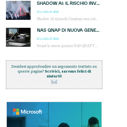
SHADOW AI: IL RISCHIO INVISIBILE CHE LE AZIENDE POSSONO GOVERNARE
23 LUGLIO 2026
Shadow AI riguardo l’impiego non autorizzato di sistemi AI all’interno dell’azienda. E’ una pratica che si diffonde a partire dai dipendenti fino ai dirigenti e mette a repentaglio la cybersecurity, con costi più elevati per le organizzazioni. Due recenti report illustrano il fenomeno e forniscono dati in merito
NAS QNAP DI NUOVA GENERAZIONE: PIÙ PRESTAZIONI, SCALABILITÀ E PROTEZIONE DEI DATI PER LE INFRASTRUTTURE IT MODERNE
22 LUGLIO 2026
Scopri la nuova gamma NAS QNAP TS-h1465U-RP, TS-h1065eU e TS-h665U: storage aziendale con ZFS, DDR5, E1.S NVMe e connettività 2.5GbE per backup, virtualizzazione e cybersecurity.
Desideri approfondire un argomento trattato su
queste pagine?
Scrivici, saremo felici di
aiutarti!