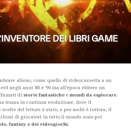
L’INVENTORE DEI LIBRI GAME
brare alieno, come quello di videocassetta a un
erd negli anni ’80 e ’90 ma all’epoca ebbero un
ffamati di
storie fantastiche
e
mondi da esplorare
.
na trama in continua evoluzione, dove il
scelte del lettore è stato, e per molti è tuttora, il
ilioni di giocatori in tutto il mondo sono poi
olo, fantasy e dei videogiochi.