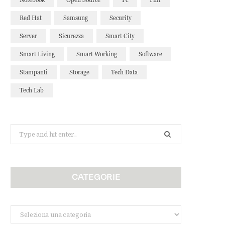
Red Hat
Samsung
Security
Server
Sicurezza
Smart City
Smart Living
Smart Working
Software
Stampanti
Storage
Tech Data
Tech Lab
Search
for:
CATEGORIE
Categorie