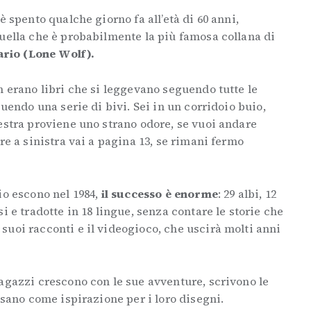
è spento qualche giorno fa all’età di 60 anni,
uella che è probabilmente la più famosa collana di
ario (Lone Wolf).
n erano libri che si leggevano seguendo tutte le
guendo una serie di bivi. Sei in un corridoio buio,
estra proviene uno strano odore, se vuoi andare
re a sinistra vai a pagina 13, se rimani fermo
io escono nel 1984,
il successo è enorme
: 29 albi, 12
i e tradotte in 18 lingue, senza contare le storie che
uoi racconti e il videogioco, che uscirà molti anni
agazzi crescono con le sue avventure, scrivono le
usano come ispirazione per i loro disegni.