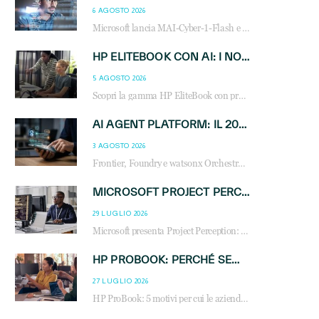
6 AGOSTO 2026
Microsoft lancia MAI-Cyber-1-Flash e Perception: cybersecurity agentica in preview dal 3 novembre. Cosa cambia per MSP, system integrator e reseller.
HP ELITEBOOK CON AI: I NOTEBOOK BUSINESS INTELLIGENTI CHE TRASFORMANO PRODUTTIVITÀ, SICUREZZA E LAVORO IBRIDO
5 AGOSTO 2026
Scopri la gamma HP EliteBook con processori Intel® Core™ Ultra e AMD Ryzen™ AI. Notebook business progettati per aumentare la produttività, migliorare la collaborazione e garantire sicurezza avanzata in ufficio e in mobilità.
AI AGENT PLATFORM: IL 2026 È L’ANNO DEL «SISTEMA OPERATIVO» PER GLI AGENTI AZIENDALI
3 AGOSTO 2026
Frontier, Foundry e watsonx Orchestrate: la guerra delle piattaforme AI agent ridisegna il mercato IT. Cosa cambia per reseller, MSP e system integrator.
MICROSOFT PROJECT PERCEPTION: COME GLI AGENTI AI CAMBIERANNO SOC, CYBERSECURITY E SERVIZI MSP
29 LUGLIO 2026
Microsoft presenta Project Perception: scopri come gli agenti AI possono trasformare cybersecurity, SOC e servizi gestiti degli MSP.
HP PROBOOK: PERCHÉ SEMPRE PIÙ AZIENDE SCELGONO NOTEBOOK PROGETTATI PER IL LAVORO MODERNO
27 LUGLIO 2026
HP ProBook: 5 motivi per cui le aziende scelgono i notebook business HP per migliorare produttività, sicurezza e gestione dell’AI.