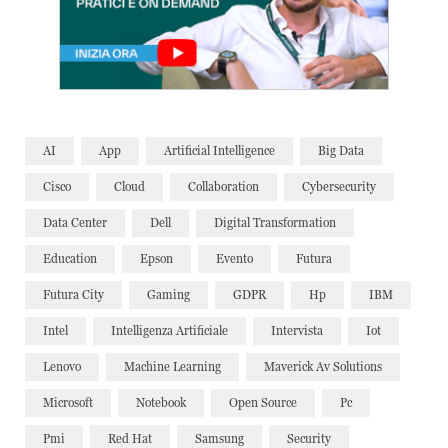
AI
App
Artificial Intelligence
Big Data
Cisco
Cloud
Collaboration
Cybersecurity
Data Center
Dell
Digital Transformation
Education
Epson
Evento
Futura
Futura City
Gaming
GDPR
Hp
IBM
Intel
Intelligenza Artificiale
Intervista
Iot
Lenovo
Machine Learning
Maverick Av Solutions
Microsoft
Notebook
Open Source
Pc
Pmi
Red Hat
Samsung
Security