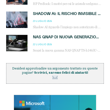
HP ProBook: 5 motivi per cui le aziende scelgono i notebook business HP per migliorare produttività, sicurezza e gestione dell’AI.
SHADOW AI: IL RISCHIO INVISIBILE CHE LE AZIENDE POSSONO GOVERNARE
23 LUGLIO 2026
Shadow AI riguardo l’impiego non autorizzato di sistemi AI all’interno dell’azienda. E’ una pratica che si diffonde a partire dai dipendenti fino ai dirigenti e mette a repentaglio la cybersecurity, con costi più elevati per le organizzazioni. Due recenti report illustrano il fenomeno e forniscono dati in merito
NAS QNAP DI NUOVA GENERAZIONE: PIÙ PRESTAZIONI, SCALABILITÀ E PROTEZIONE DEI DATI PER LE INFRASTRUTTURE IT MODERNE
22 LUGLIO 2026
Scopri la nuova gamma NAS QNAP TS-h1465U-RP, TS-h1065eU e TS-h665U: storage aziendale con ZFS, DDR5, E1.S NVMe e connettività 2.5GbE per backup, virtualizzazione e cybersecurity.
Desideri approfondire un argomento trattato su queste
pagine?
Scrivici, saremo felici di aiutarti!