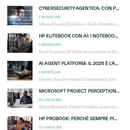
CYBERSECURITY AGENTICA: CON PERCEPTION E MAI-CYBER-1-FLASH MICROSOFT APRE NUOVI SERVIZI PER IL CANALE
6 AGOSTO 2026
Microsoft lancia MAI-Cyber-1-Flash e Perception: cybersecurity agentica in preview dal 3 novembre. Cosa cambia per MSP, system integrator e reseller.
HP ELITEBOOK CON AI: I NOTEBOOK BUSINESS INTELLIGENTI CHE TRASFORMANO PRODUTTIVITÀ, SICUREZZA E LAVORO IBRIDO
5 AGOSTO 2026
Scopri la gamma HP EliteBook con processori Intel® Core™ Ultra e AMD Ryzen™ AI. Notebook business progettati per aumentare la produttività, migliorare la collaborazione e garantire sicurezza avanzata in ufficio e in mobilità.
AI AGENT PLATFORM: IL 2026 È L’ANNO DEL «SISTEMA OPERATIVO» PER GLI AGENTI AZIENDALI
3 AGOSTO 2026
Frontier, Foundry e watsonx Orchestrate: la guerra delle piattaforme AI agent ridisegna il mercato IT. Cosa cambia per reseller, MSP e system integrator.
MICROSOFT PROJECT PERCEPTION: COME GLI AGENTI AI CAMBIERANNO SOC, CYBERSECURITY E SERVIZI MSP
29 LUGLIO 2026
Microsoft presenta Project Perception: scopri come gli agenti AI possono trasformare cybersecurity, SOC e servizi gestiti degli MSP.
HP PROBOOK: PERCHÉ SEMPRE PIÙ AZIENDE SCELGONO NOTEBOOK PROGETTATI PER IL LAVORO MODERNO
27 LUGLIO 2026