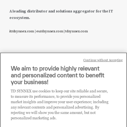
A leading distributor and solutions aggregator for the IT
ecosystem.
it.tdsynnex.com
|
eu.tdsynnex.com
|
tdsynnex.com
Continue without Accepting
Sei un rivenditore di tecnologia e desideri acquistare
We aim to provide highly relevant
i prodotti o le soluzioni trattate sul blog?
and personalized content to benefit
CLICCA QUI E DIVENTA
your business!
CLIENTE TD SYNNEX
TD SYNNEX use cookies to keep our site reliable and secure,
to measure its performance, to provide you personalized
market insights and improve your user experience; including
any relevant contents and personalized advertising. By
rejecting we will show you the same amount, but not
personalized marketing ads.