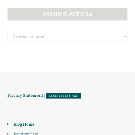
ARCHIVIO ARTICOLI
Archivio
Articoli
Privacy Statement
|
COOKIES SETTINGS
Blog Home
PartnerFirst