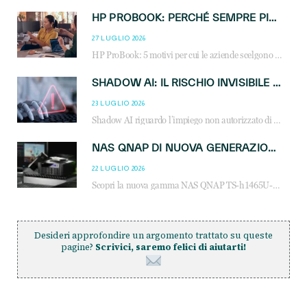
HP PROBOOK: PERCHÉ SEMPRE PIÙ AZIENDE SCELGONO NOTEBOOK PROGETTATI PER IL LAVORO MODERNO
27 LUGLIO 2026
HP ProBook: 5 motivi per cui le aziende scelgono i notebook business HP per migliorare produttività, sicurezza e gestione dell’AI.
SHADOW AI: IL RISCHIO INVISIBILE CHE LE AZIENDE POSSONO GOVERNARE
23 LUGLIO 2026
Shadow AI riguardo l’impiego non autorizzato di sistemi AI all’interno dell’azienda. E’ una pratica che si diffonde a partire dai dipendenti fino ai dirigenti e mette a repentaglio la cybersecurity, con costi più elevati per le organizzazioni. Due recenti report illustrano il fenomeno e forniscono dati in merito
NAS QNAP DI NUOVA GENERAZIONE: PIÙ PRESTAZIONI, SCALABILITÀ E PROTEZIONE DEI DATI PER LE INFRASTRUTTURE IT MODERNE
22 LUGLIO 2026
Scopri la nuova gamma NAS QNAP TS-h1465U-RP, TS-h1065eU e TS-h665U: storage aziendale con ZFS, DDR5, E1.S NVMe e connettività 2.5GbE per backup, virtualizzazione e cybersecurity.
Desideri approfondire un argomento trattato su queste
pagine?
Scrivici, saremo felici di aiutarti!