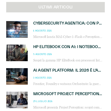
ULTIMI ARTICOLI
CYBERSECURITY AGENTICA: CON PERCEPTION E MAI-CYBER-1-FLASH MICROSOFT APRE NUOVI SERVIZI PER IL CANALE
6 AGOSTO 2026
Microsoft lancia MAI-Cyber-1-Flash e Perception: cybersecurity agentica in preview dal 3 novembre. Cosa cambia per MSP, system integrator e reseller.
HP ELITEBOOK CON AI: I NOTEBOOK BUSINESS INTELLIGENTI CHE TRASFORMANO PRODUTTIVITÀ, SICUREZZA E LAVORO IBRIDO
5 AGOSTO 2026
Scopri la gamma HP EliteBook con processori Intel® Core™ Ultra e AMD Ryzen™ AI. Notebook business progettati per aumentare la produttività, migliorare la collaborazione e garantire sicurezza avanzata in ufficio e in mobilità.
AI AGENT PLATFORM: IL 2026 È L’ANNO DEL «SISTEMA OPERATIVO» PER GLI AGENTI AZIENDALI
3 AGOSTO 2026
Frontier, Foundry e watsonx Orchestrate: la guerra delle piattaforme AI agent ridisegna il mercato IT. Cosa cambia per reseller, MSP e system integrator.
MICROSOFT PROJECT PERCEPTION: COME GLI AGENTI AI CAMBIERANNO SOC, CYBERSECURITY E SERVIZI MSP
29 LUGLIO 2026
Microsoft presenta Project Perception: scopri come gli agenti AI possono trasformare cybersecurity, SOC e servizi gestiti degli MSP.