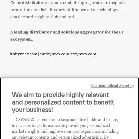
Come
distributore
, siamo a contatto ogni giorno con i migliori
produttori mondiali di soluzioni di information technology e
con decine di migliaia di rivenditori.
A leading distributor and solutions aggregator for the IT
ecosystem.
it.tdsynnex.com
|
eu.tdsynnex.com
|
tdsynnex.com
Continue without Accepting
Sei un rivenditore di tecnologia e desideri acquistare
We aim to provide highly relevant
i prodotti o le soluzioni trattate sul blog?
and personalized content to benefit
CLICCA QUI E DIVENTA
your business!
CLIENTE TD SYNNEX
TD SYNNEX use cookies to keep our site reliable and secure,
to measure its performance, to provide you personalized
market insights and improve your user experience; including
any relevant contents and personalized advertising. By