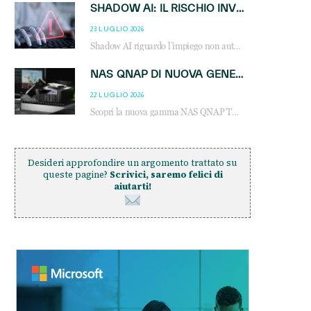
SHADOW AI: IL RISCHIO INVISIBILE CHE LE AZIENDE POSSONO GOVERNARE
23 LUGLIO 2026
Shadow AI riguardo l’impiego non autorizzato di sistemi AI all’interno dell’azienda. E’ una pratica che si diffonde a partire dai dipendenti fino ai dirigenti e mette a repentaglio la cybersecurity, con costi più elevati per le organizzazioni. Due recenti report illustrano il fenomeno e forniscono dati in merito
NAS QNAP DI NUOVA GENERAZIONE: PIÙ PRESTAZIONI, SCALABILITÀ E PROTEZIONE DEI DATI PER LE INFRASTRUTTURE IT MODERNE
22 LUGLIO 2026
Scopri la nuova gamma NAS QNAP TS-h1465U-RP, TS-h1065eU e TS-h665U: storage aziendale con ZFS, DDR5, E1.S NVMe e connettività 2.5GbE per backup, virtualizzazione e cybersecurity.
Desideri approfondire un argomento trattato su
queste pagine?
Scrivici, saremo felici di
aiutarti!