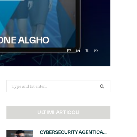
ZIONE ALGHO
Search
for:
ULTIMI ARTICOLI
CYBERSECURITY AGENTICA: CON PERCEPTION E MAI-CYBER-1-FLASH MICROSOFT APRE NUOVI SERVIZI PER IL CANALE