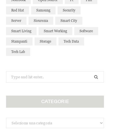
Red Hat
Samsung
Security
Server
Sicurezza
Smart City
Smart Living
Smart Working
Software
Stampanti
Storage
Tech Data
Tech Lab
Search
for:
CATEGORIE
Categorie