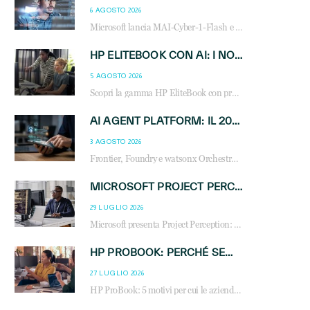
6 AGOSTO 2026
Microsoft lancia MAI-Cyber-1-Flash e Perception: cybersecurity agentica in preview dal 3 novembre. Cosa cambia per MSP, system integrator e reseller.
HP ELITEBOOK CON AI: I NOTEBOOK BUSINESS INTELLIGENTI CHE TRASFORMANO PRODUTTIVITÀ, SICUREZZA E LAVORO IBRIDO
5 AGOSTO 2026
Scopri la gamma HP EliteBook con processori Intel® Core™ Ultra e AMD Ryzen™ AI. Notebook business progettati per aumentare la produttività, migliorare la collaborazione e garantire sicurezza avanzata in ufficio e in mobilità.
AI AGENT PLATFORM: IL 2026 È L’ANNO DEL «SISTEMA OPERATIVO» PER GLI AGENTI AZIENDALI
3 AGOSTO 2026
Frontier, Foundry e watsonx Orchestrate: la guerra delle piattaforme AI agent ridisegna il mercato IT. Cosa cambia per reseller, MSP e system integrator.
MICROSOFT PROJECT PERCEPTION: COME GLI AGENTI AI CAMBIERANNO SOC, CYBERSECURITY E SERVIZI MSP
29 LUGLIO 2026
Microsoft presenta Project Perception: scopri come gli agenti AI possono trasformare cybersecurity, SOC e servizi gestiti degli MSP.
HP PROBOOK: PERCHÉ SEMPRE PIÙ AZIENDE SCELGONO NOTEBOOK PROGETTATI PER IL LAVORO MODERNO
27 LUGLIO 2026
HP ProBook: 5 motivi per cui le aziende scelgono i notebook business HP per migliorare produttività, sicurezza e gestione dell’AI.