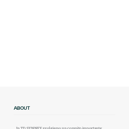
ABOUT
In TD SYNNEX svolgiamo un compito importante: