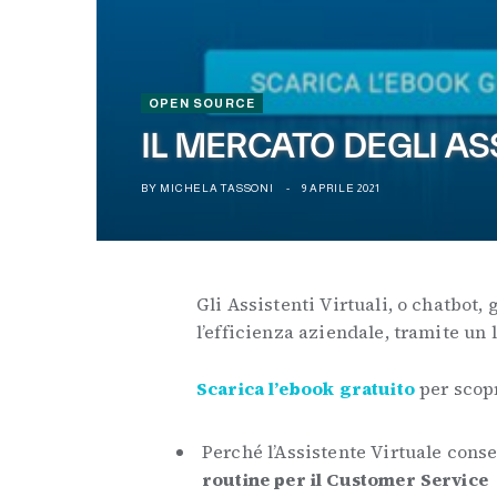
OPEN SOURCE
IL MERCATO DEGLI AS
BY
MICHELA TASSONI
9 APRILE 2021
Gli Assistenti Virtuali, o chatbot
l’efficienza aziendale, tramite un
Scarica l’ebook gratuito
per scop
Perché l’Assistente Virtuale cons
routine per il Customer Service