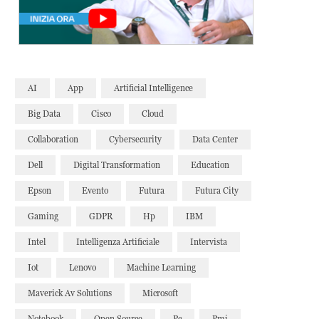
AI
App
Artificial Intelligence
Big Data
Cisco
Cloud
Collaboration
Cybersecurity
Data Center
Dell
Digital Transformation
Education
Epson
Evento
Futura
Futura City
Gaming
GDPR
Hp
IBM
Intel
Intelligenza Artificiale
Intervista
Iot
Lenovo
Machine Learning
Maverick Av Solutions
Microsoft
Notebook
Open Source
Pc
Pmi