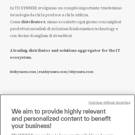
In TD SYNNEX svolgiamo un compito importante: trasferiamo
tecnologia da chi la produce a chi la utilizza.
Come
distributore
, siamo a contatto ogni giorno con i migliori
produttori mondiali di soluzioni di information technology e
con decine di migliaia di rivenditori.
A leading distributor and solutions aggregator for the IT
ecosystem.
it.tdsynnex.com
|
eu.tdsynnex.com
|
tdsynnex.com
Continue without Accepting
Sei un rivenditore di tecnologia e desideri acquistare
We aim to provide highly relevant
i prodotti o le soluzioni trattate sul blog?
and personalized content to benefit
CLICCA QUI E DIVENTA
your business!
CLIENTE TD SYNNEX