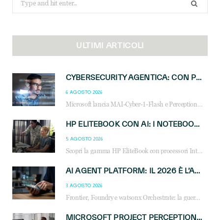
for:
ULTIMI ARTICOLI
CYBERSECURITY AGENTICA: CON PERCEPTION E MAI-CYBER-1-FLASH MICROSOFT APRE NUOVI SERVIZI PER IL CANALE
6 AGOSTO 2026
Microsoft lancia MAI-Cyber-1-Flash e Perception: cybersecurity agentica in preview dal 3 novembre. Cosa cambia per MSP, system integrator e reseller.
HP ELITEBOOK CON AI: I NOTEBOOK BUSINESS INTELLIGENTI CHE TRASFORMANO PRODUTTIVITÀ, SICUREZZA E LAVORO IBRIDO
5 AGOSTO 2026
Scopri la gamma HP EliteBook con processori Intel® Core™ Ultra e AMD Ryzen™ AI. Notebook business progettati per aumentare la produttività, migliorare la collaborazione e garantire sicurezza avanzata in ufficio e in mobilità.
AI AGENT PLATFORM: IL 2026 È L’ANNO DEL «SISTEMA OPERATIVO» PER GLI AGENTI AZIENDALI
3 AGOSTO 2026
Frontier, Foundry e watsonx Orchestrate: la guerra delle piattaforme AI agent ridisegna il mercato IT. Cosa cambia per reseller, MSP e system integrator.
MICROSOFT PROJECT PERCEPTION: COME GLI AGENTI AI CAMBIERANNO SOC, CYBERSECURITY E SERVIZI MSP