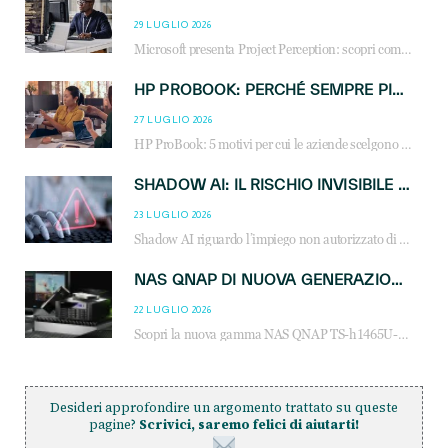
29 LUGLIO 2026
Microsoft presenta Project Perception: scopri come gli agenti AI possono trasformare cybersecurity, SOC e servizi gestiti degli MSP.
HP PROBOOK: PERCHÉ SEMPRE PIÙ AZIENDE SCELGONO NOTEBOOK PROGETTATI PER IL LAVORO MODERNO
27 LUGLIO 2026
HP ProBook: 5 motivi per cui le aziende scelgono i notebook business HP per migliorare produttività, sicurezza e gestione dell’AI.
SHADOW AI: IL RISCHIO INVISIBILE CHE LE AZIENDE POSSONO GOVERNARE
23 LUGLIO 2026
Shadow AI riguardo l’impiego non autorizzato di sistemi AI all’interno dell’azienda. E’ una pratica che si diffonde a partire dai dipendenti fino ai dirigenti e mette a repentaglio la cybersecurity, con costi più elevati per le organizzazioni. Due recenti report illustrano il fenomeno e forniscono dati in merito
NAS QNAP DI NUOVA GENERAZIONE: PIÙ PRESTAZIONI, SCALABILITÀ E PROTEZIONE DEI DATI PER LE INFRASTRUTTURE IT MODERNE
22 LUGLIO 2026
Scopri la nuova gamma NAS QNAP TS-h1465U-RP, TS-h1065eU e TS-h665U: storage aziendale con ZFS, DDR5, E1.S NVMe e connettività 2.5GbE per backup, virtualizzazione e cybersecurity.
Desideri approfondire un argomento trattato su queste
pagine?
Scrivici, saremo felici di aiutarti!