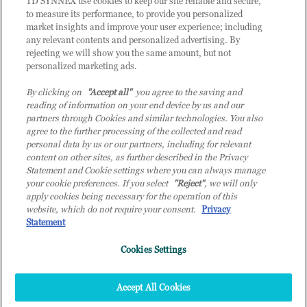
TD SYNNEX use cookies to keep our site reliable and secure,
to measure its performance, to provide you personalized
market insights and improve your user experience; including
any relevant contents and personalized advertising. By
rejecting we will show you the same amount, but not
personalized marketing ads.
By clicking on
"Accept all"
you agree to the saving and
reading of information on your end device by us and our
partners through Cookies and similar technologies. You also
agree to the further processing of the collected and read
personal data by us or our partners, including for relevant
content on other sites, as further described in the Privacy
Statement and Cookie settings where you can always manage
your cookie preferences. If you select
"Reject"
, we will only
© 2026 TD SYNNEX Italy S.r.l. - Sede legale: via Luigi Russolo 9, 20138 Milano
apply cookies being necessary for the operation of this
(MI) - Numero di iscrizione al Registro delle Imprese di Milano e Codice Fiscale:
website, which do not require your consent.
Privacy
07092780159 - P.IVA: 07092780159 - Eur 12.569.000,00 i.v - TD SYNNEX e TD
Statement
SYNNEX logo sono marchi registrati di TD SYNNEX Corporation negli Stati Uniti e
Cookies Settings
in altri Paesi. Società a socio unico soggetta all’attività di direzione e coordinamento
della controllante TD SYNNEX Europe GmbH, con sede a Monaco (Germania).
Top
Accept All Cookies