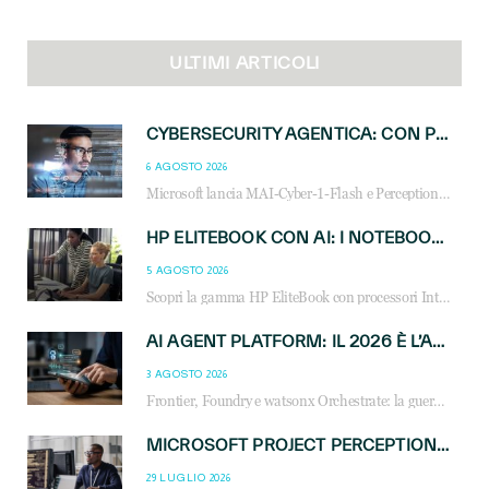
ULTIMI ARTICOLI
CYBERSECURITY AGENTICA: CON PERCEPTION E MAI-CYBER-1-FLASH MICROSOFT APRE NUOVI SERVIZI PER IL CANALE
6 AGOSTO 2026
Microsoft lancia MAI-Cyber-1-Flash e Perception: cybersecurity agentica in preview dal 3 novembre. Cosa cambia per MSP, system integrator e reseller.
HP ELITEBOOK CON AI: I NOTEBOOK BUSINESS INTELLIGENTI CHE TRASFORMANO PRODUTTIVITÀ, SICUREZZA E LAVORO IBRIDO
5 AGOSTO 2026
Scopri la gamma HP EliteBook con processori Intel® Core™ Ultra e AMD Ryzen™ AI. Notebook business progettati per aumentare la produttività, migliorare la collaborazione e garantire sicurezza avanzata in ufficio e in mobilità.
AI AGENT PLATFORM: IL 2026 È L’ANNO DEL «SISTEMA OPERATIVO» PER GLI AGENTI AZIENDALI
3 AGOSTO 2026
Frontier, Foundry e watsonx Orchestrate: la guerra delle piattaforme AI agent ridisegna il mercato IT. Cosa cambia per reseller, MSP e system integrator.
MICROSOFT PROJECT PERCEPTION: COME GLI AGENTI AI CAMBIERANNO SOC, CYBERSECURITY E SERVIZI MSP
29 LUGLIO 2026