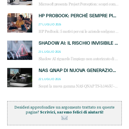
Microsoft presenta Project Perception: scopri come gli agenti AI possono trasformare cybersecurity, SOC e servizi gestiti degli MSP.
HP PROBOOK: PERCHÉ SEMPRE PIÙ AZIENDE SCELGONO NOTEBOOK PROGETTATI PER IL LAVORO MODERNO
27 LUGLIO 2026
HP ProBook: 5 motivi per cui le aziende scelgono i notebook business HP per migliorare produttività, sicurezza e gestione dell’AI.
SHADOW AI: IL RISCHIO INVISIBILE CHE LE AZIENDE POSSONO GOVERNARE
23 LUGLIO 2026
Shadow AI riguardo l’impiego non autorizzato di sistemi AI all’interno dell’azienda. E’ una pratica che si diffonde a partire dai dipendenti fino ai dirigenti e mette a repentaglio la cybersecurity, con costi più elevati per le organizzazioni. Due recenti report illustrano il fenomeno e forniscono dati in merito
NAS QNAP DI NUOVA GENERAZIONE: PIÙ PRESTAZIONI, SCALABILITÀ E PROTEZIONE DEI DATI PER LE INFRASTRUTTURE IT MODERNE
22 LUGLIO 2026
Scopri la nuova gamma NAS QNAP TS-h1465U-RP, TS-h1065eU e TS-h665U: storage aziendale con ZFS, DDR5, E1.S NVMe e connettività 2.5GbE per backup, virtualizzazione e cybersecurity.
Desideri approfondire un argomento trattato su queste
pagine?
Scrivici, saremo felici di aiutarti!