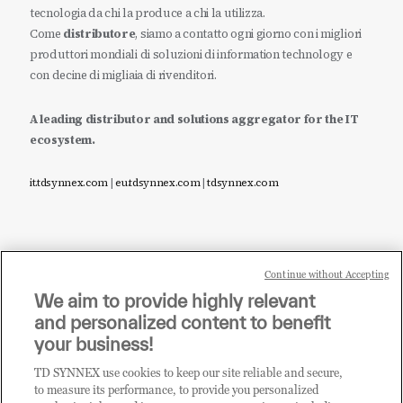
tecnologia da chi la produce a chi la utilizza.
Come
distributore
, siamo a contatto ogni giorno con i migliori
produttori mondiali di soluzioni di information technology e
con decine di migliaia di rivenditori.
A leading distributor and solutions aggregator for the IT
ecosystem.
it.tdsynnex.com
|
eu.tdsynnex.com
|
tdsynnex.com
Continue without Accepting
Sei un rivenditore di tecnologia e desideri acquistare
We aim to provide highly relevant
i prodotti o le soluzioni trattate sul blog?
and personalized content to benefit
CLICCA QUI E DIVENTA
your business!
CLIENTE TD SYNNEX
TD SYNNEX use cookies to keep our site reliable and secure,
to measure its performance, to provide you personalized