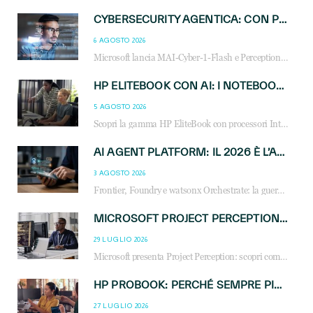
CYBERSECURITY AGENTICA: CON PERCEPTION E MAI-CYBER-1-FLASH MICROSOFT APRE NUOVI SERVIZI PER IL CANALE
6 AGOSTO 2026
Microsoft lancia MAI-Cyber-1-Flash e Perception: cybersecurity agentica in preview dal 3 novembre. Cosa cambia per MSP, system integrator e reseller.
HP ELITEBOOK CON AI: I NOTEBOOK BUSINESS INTELLIGENTI CHE TRASFORMANO PRODUTTIVITÀ, SICUREZZA E LAVORO IBRIDO
5 AGOSTO 2026
Scopri la gamma HP EliteBook con processori Intel® Core™ Ultra e AMD Ryzen™ AI. Notebook business progettati per aumentare la produttività, migliorare la collaborazione e garantire sicurezza avanzata in ufficio e in mobilità.
AI AGENT PLATFORM: IL 2026 È L’ANNO DEL «SISTEMA OPERATIVO» PER GLI AGENTI AZIENDALI
3 AGOSTO 2026
Frontier, Foundry e watsonx Orchestrate: la guerra delle piattaforme AI agent ridisegna il mercato IT. Cosa cambia per reseller, MSP e system integrator.
MICROSOFT PROJECT PERCEPTION: COME GLI AGENTI AI CAMBIERANNO SOC, CYBERSECURITY E SERVIZI MSP
29 LUGLIO 2026
Microsoft presenta Project Perception: scopri come gli agenti AI possono trasformare cybersecurity, SOC e servizi gestiti degli MSP.
HP PROBOOK: PERCHÉ SEMPRE PIÙ AZIENDE SCELGONO NOTEBOOK PROGETTATI PER IL LAVORO MODERNO
27 LUGLIO 2026