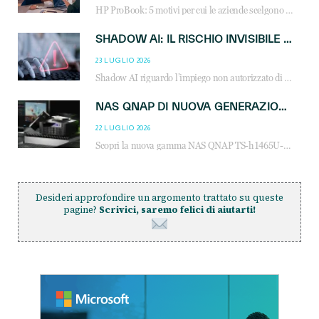
HP ProBook: 5 motivi per cui le aziende scelgono i notebook business HP per migliorare produttività, sicurezza e gestione dell’AI.
SHADOW AI: IL RISCHIO INVISIBILE CHE LE AZIENDE POSSONO GOVERNARE
23 LUGLIO 2026
Shadow AI riguardo l’impiego non autorizzato di sistemi AI all’interno dell’azienda. E’ una pratica che si diffonde a partire dai dipendenti fino ai dirigenti e mette a repentaglio la cybersecurity, con costi più elevati per le organizzazioni. Due recenti report illustrano il fenomeno e forniscono dati in merito
NAS QNAP DI NUOVA GENERAZIONE: PIÙ PRESTAZIONI, SCALABILITÀ E PROTEZIONE DEI DATI PER LE INFRASTRUTTURE IT MODERNE
22 LUGLIO 2026
Scopri la nuova gamma NAS QNAP TS-h1465U-RP, TS-h1065eU e TS-h665U: storage aziendale con ZFS, DDR5, E1.S NVMe e connettività 2.5GbE per backup, virtualizzazione e cybersecurity.
Desideri approfondire un argomento trattato su queste
pagine?
Scrivici, saremo felici di aiutarti!