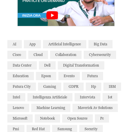
AI
App
Artificial Intelligence
Big Data
Cisco
Cloud
Collaboration
Cybersecurity
Data Center
Dell
Digital Transformation
Education
Epson
Evento
Futura
Futura City
Gaming
GDPR
Hp
IBM
Intel
Intelligenza Artificiale
Intervista
Iot
Lenovo
Machine Learning
Maverick Av Solutions
Microsoft
Notebook
Open Source
Pc
Pmi
Red Hat
Samsung
Security