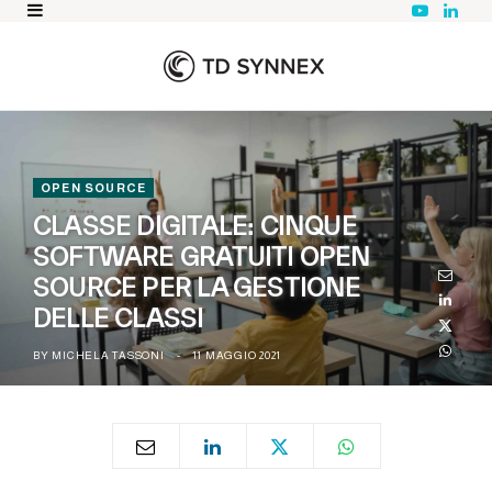
Y
L
o
i
u
n
T
k
u
e
b
d
e
I
n
OPEN SOURCE
CLASSE DIGITALE: CINQUE
SOFTWARE GRATUITI OPEN
SOURCE PER LA GESTIONE
DELLE CLASSI
BY
MICHELA TASSONI
11 MAGGIO 2021