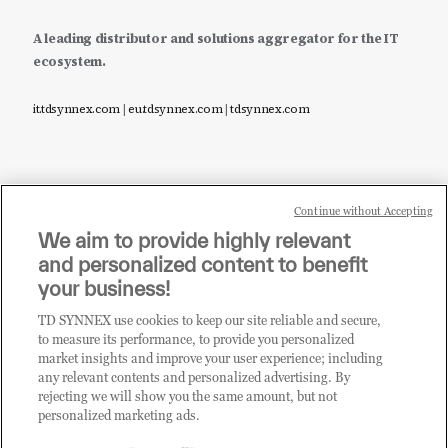
A leading distributor and solutions aggregator for the IT
ecosystem.
it.tdsynnex.com
|
eu.tdsynnex.com
|
tdsynnex.com
Continue without Accepting
Sei un rivenditore di tecnologia e desideri acquistare
We aim to provide highly relevant
i prodotti o le soluzioni trattate sul blog?
and personalized content to benefit
CLICCA QUI E DIVENTA
your business!
CLIENTE TD SYNNEX
TD SYNNEX use cookies to keep our site reliable and secure,
to measure its performance, to provide you personalized
market insights and improve your user experience; including
any relevant contents and personalized advertising. By
rejecting we will show you the same amount, but not
personalized marketing ads.