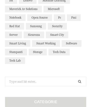
Iot
Lenovo
Machine Learning
Maverick Av Solutions
Microsoft
Notebook
Open Source
Pc
Pmi
Red Hat
Samsung
Security
Server
Sicurezza
Smart City
Smart Living
Smart Working
Software
Stampanti
Storage
Tech Data
Tech Lab
Search
for:
CATEGORIE