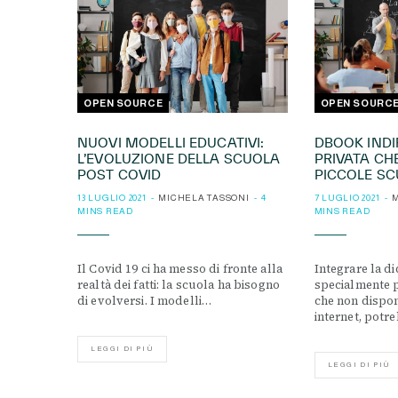
OPEN SOURCE
OPEN SOURC
NUOVI MODELLI EDUCATIVI:
DBOOK INDIR
L’EVOLUZIONE DELLA SCUOLA
PRIVATA CH
POST COVID
PICCOLE SC
13 LUGLIO 2021
MICHELA TASSONI
4
7 LUGLIO 2021
M
MINS READ
MINS READ
Il Covid 19 ci ha messo di fronte alla
Integrare la did
realtà dei fatti: la scuola ha bisogno
specialmente p
di evolversi. I modelli…
che non dispo
internet, pot
LEGGI DI PIÙ
LEGGI DI PIÙ