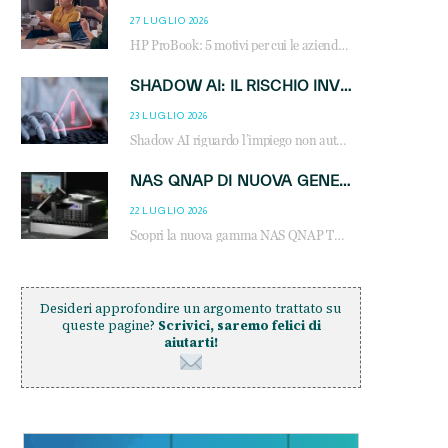
27 LUGLIO 2026
HP ProBook: 5 motivi per cui le aziende scelgono i notebook business HP per migliorare produttività, sicurezza e gestione dell’AI.
SHADOW AI: IL RISCHIO INVISIBILE CHE LE AZIENDE POSSONO GOVERNARE
23 LUGLIO 2026
Shadow AI riguardo l’impiego non autorizzato di sistemi AI all’interno dell’azienda. E’ una pratica che si diffonde a partire dai dipendenti fino ai dirigenti e mette a repentaglio la cybersecurity, con costi più elevati per le organizzazioni. Due recenti report illustrano il fenomeno e forniscono dati in merito
NAS QNAP DI NUOVA GENERAZIONE: PIÙ PRESTAZIONI, SCALABILITÀ E PROTEZIONE DEI DATI PER LE INFRASTRUTTURE IT MODERNE
22 LUGLIO 2026
Scopri la nuova gamma NAS QNAP TS-h1465U-RP, TS-h1065eU e TS-h665U: storage aziendale con ZFS, DDR5, E1.S NVMe e connettività 2.5GbE per backup, virtualizzazione e cybersecurity.
Desideri approfondire un argomento trattato su
queste pagine?
Scrivici, saremo felici di
aiutarti!