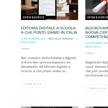
OPEN SOURCE
OPEN SOURC
EDITORIA DIGITALE A SCUOLA:
BLOCKCHAIN
A CHE PUNTO SIAMO IN ITALIA
NUOVA CERT
COMPETEN
22 SETTEMBRE 2021
MICHELA TASSONI
3
MINS READ
1 SETTEMBRE 202
MINS READ
Nel contesto della didattica digitale
si deve fare necessariamente un
Registrare dipl
riferimento all’editoria digitale a
con il sistema
scuola. A che punto siamo in…
che può portar
rivoluzione cu
LEGGI DI PIÙ
LEGGI DI PIÙ