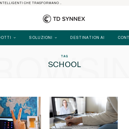
HP ELITEBOOK CON AI: I NOTEBOOK BUSINESS INTELLIGENTI CHE TRASFORMANO PRODUTTIVITÀ, SICUREZZA E LAVORO IBRIDO
OTTI
SOLUZIONI
DESTINATION AI
CONT
ROWSI
TAG
SCHOOL