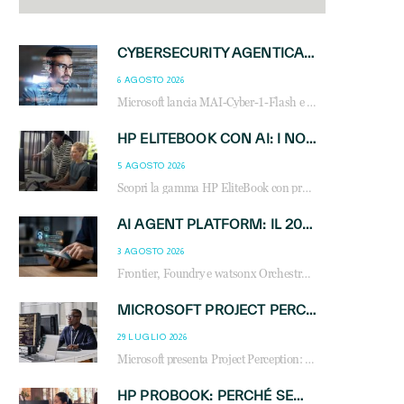
CYBERSECURITY AGENTICA: CON PERCEPTION E MAI-CYBER-1-FLASH MICROSOFT APRE NUOVI SERVIZI PER IL CANALE
6 AGOSTO 2026
Microsoft lancia MAI-Cyber-1-Flash e Perception: cybersecurity agentica in preview dal 3 novembre. Cosa cambia per MSP, system integrator e reseller.
HP ELITEBOOK CON AI: I NOTEBOOK BUSINESS INTELLIGENTI CHE TRASFORMANO PRODUTTIVITÀ, SICUREZZA E LAVORO IBRIDO
5 AGOSTO 2026
Scopri la gamma HP EliteBook con processori Intel® Core™ Ultra e AMD Ryzen™ AI. Notebook business progettati per aumentare la produttività, migliorare la collaborazione e garantire sicurezza avanzata in ufficio e in mobilità.
AI AGENT PLATFORM: IL 2026 È L’ANNO DEL «SISTEMA OPERATIVO» PER GLI AGENTI AZIENDALI
3 AGOSTO 2026
Frontier, Foundry e watsonx Orchestrate: la guerra delle piattaforme AI agent ridisegna il mercato IT. Cosa cambia per reseller, MSP e system integrator.
MICROSOFT PROJECT PERCEPTION: COME GLI AGENTI AI CAMBIERANNO SOC, CYBERSECURITY E SERVIZI MSP
29 LUGLIO 2026
Microsoft presenta Project Perception: scopri come gli agenti AI possono trasformare cybersecurity, SOC e servizi gestiti degli MSP.
HP PROBOOK: PERCHÉ SEMPRE PIÙ AZIENDE SCELGONO NOTEBOOK PROGETTATI PER IL LAVORO MODERNO