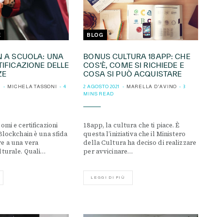
E
BLOG
 A SCUOLA: UNA
BONUS CULTURA 18APP: CHE
IFICAZIONE DELLE
COS’È, COME SI RICHIEDE E
ZE
COSA SI PUÒ ACQUISTARE
1
MICHELA TASSONI
4
2 AGOSTO 2021
MARELLA D'AVINO
3
MINS READ
omi e certificazioni
18app, la cultura che ti piace. È
 Blockchain è una sfida
questa l’iniziativa che il Ministero
e a una vera
della Cultura ha deciso di realizzare
lturale. Quali…
per avvicinare…
LEGGI DI PIÙ