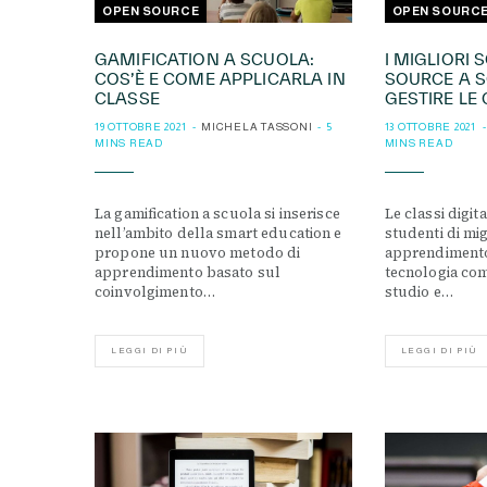
OPEN SOURCE
OPEN SOURC
GAMIFICATION A SCUOLA:
I MIGLIORI
COS’È E COME APPLICARLA IN
SOURCE A 
CLASSE
GESTIRE LE 
19 OTTOBRE 2021
MICHELA TASSONI
5
13 OTTOBRE 2021
MINS READ
MINS READ
La gamification a scuola si inserisce
Le classi digit
nell’ambito della smart education e
studenti di mig
propone un nuovo metodo di
apprendimento
apprendimento basato sul
tecnologia co
coinvolgimento…
studio e…
LEGGI DI PIÙ
LEGGI DI PIÙ