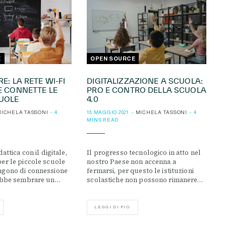
E
OPEN SOURCE
E: LA RETE WI-FI
DIGITALIZZAZIONE A SCUOLA:
E CONNETTE LE
PRO E CONTRO DELLA SCUOLA
UOLE
4.0
ICHELA TASSONI
4
18 MAGGIO 2021
MICHELA TASSONI
4
MINS READ
attica con il digitale,
Il progresso tecnologico in atto nel
er le piccole scuole
nostro Paese non accenna a
ngono di connessione
fermarsi, per questo le istituzioni
rebbe sembrare un…
scolastiche non possono rimanere…
LEGGI DI PIÙ