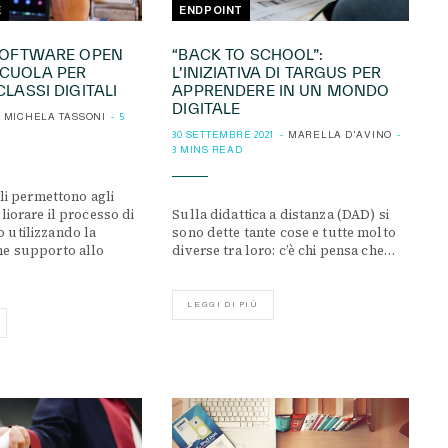
E
ENDPOINT
 SOFTWARE OPEN
“BACK TO SCHOOL”:
SCUOLA PER
L’INIZIATIVA DI TARGUS PER
CLASSI DIGITALI
APPRENDERE IN UN MONDO
DIGITALE
MICHELA TASSONI
5
30 SETTEMBRE 2021
MARELLA D'AVINO
3 MINS READ
ali permettono agli
liorare il processo di
Sulla didattica a distanza (DAD) si
 utilizzando la
sono dette tante cose e tutte molto
me supporto allo
diverse tra loro: c’è chi pensa che…
LEGGI DI PIÙ