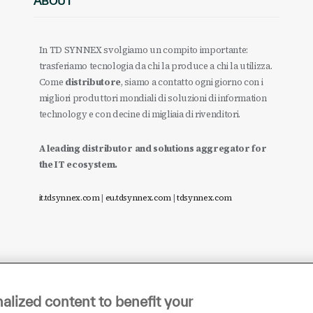
ABOUT
In TD SYNNEX svolgiamo un compito importante:
trasferiamo tecnologia da chi la produce a chi la utilizza.
Come
distributore
, siamo a contatto ogni giorno con i
migliori produttori mondiali di soluzioni di information
technology e con decine di migliaia di rivenditori.
A leading distributor and solutions aggregator for
the IT ecosystem.
it.tdsynnex.com
|
eu.tdsynnex.com
|
tdsynnex.com
alized content to benefit your