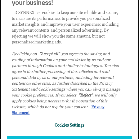
CLICCA QUI E DIVENTA
your business!
CLIENTE TD SYNNEX
TD SYNNEX use cookies to keep our site reliable and secure,
to measure its performance, to provide you personalized
market insights and improve your user experience; including
any relevant contents and personalized advertising. By
rejecting we will show you the same amount, but not
personalized marketing ads.
By clicking on
"Accept all"
you agree to the saving and
reading of information on your end device by us and our
partners through Cookies and similar technologies. You also
agree to the further processing of the collected and read
personal data by us or our partners, including for relevant
content on other sites, as further described in the Privacy
Statement and Cookie settings where you can always manage
your cookie preferences. If you select
"Reject"
, we will only
© 2026 TD SYNNEX Italy S.r.l. - Sede legale: via Luigi Russolo 9, 20138 Milano
apply cookies being necessary for the operation of this
(MI) - Numero di iscrizione al Registro delle Imprese di Milano e Codice Fiscale:
website, which do not require your consent.
Privacy
07092780159 - P.IVA: 07092780159 - Eur 12.569.000,00 i.v - TD SYNNEX e TD
Statement
SYNNEX logo sono marchi registrati di TD SYNNEX Corporation negli Stati Uniti e
Cookies Settings
in altri Paesi. Società a socio unico soggetta all’attività di direzione e coordinamento
della controllante TD SYNNEX Europe GmbH, con sede a Monaco (Germania).