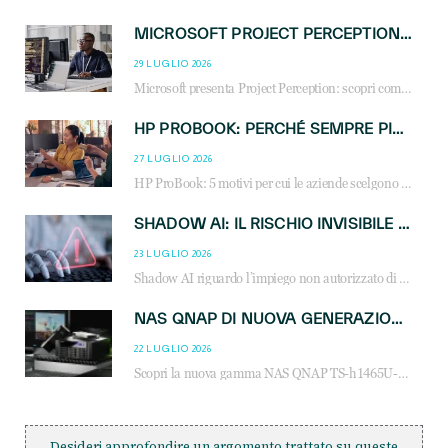
MICROSOFT PROJECT PERCEPTION: COME GLI AGENTI AI CAMBIERANNO SOC, CYBERSECURITY E SERVIZI MSP
29 LUGLIO 2026
Microsoft presenta Project Perception: scopri come gli agenti AI possono trasformare cybersecurity, SOC e servizi gestiti degli MSP.
HP PROBOOK: PERCHÉ SEMPRE PIÙ AZIENDE SCELGONO NOTEBOOK PROGETTATI PER IL LAVORO MODERNO
27 LUGLIO 2026
HP ProBook: 5 motivi per cui le aziende scelgono i notebook business HP per migliorare produttività, sicurezza e gestione dell’AI.
SHADOW AI: IL RISCHIO INVISIBILE CHE LE AZIENDE POSSONO GOVERNARE
23 LUGLIO 2026
Shadow AI riguardo l’impiego non autorizzato di sistemi AI all’interno dell’azienda. E’ una pratica che si diffonde a partire dai dipendenti fino ai dirigenti e mette a repentaglio la cybersecurity, con costi più elevati per le organizzazioni. Due recenti report illustrano il fenomeno e forniscono dati in merito
NAS QNAP DI NUOVA GENERAZIONE: PIÙ PRESTAZIONI, SCALABILITÀ E PROTEZIONE DEI DATI PER LE INFRASTRUTTURE IT MODERNE
22 LUGLIO 2026
Scopri la nuova gamma NAS QNAP TS-h1465U-RP, TS-h1065eU e TS-h665U: storage aziendale con ZFS, DDR5, E1.S NVMe e connettività 2.5GbE per backup, virtualizzazione e cybersecurity.
Desideri approfondire un argomento trattato su queste