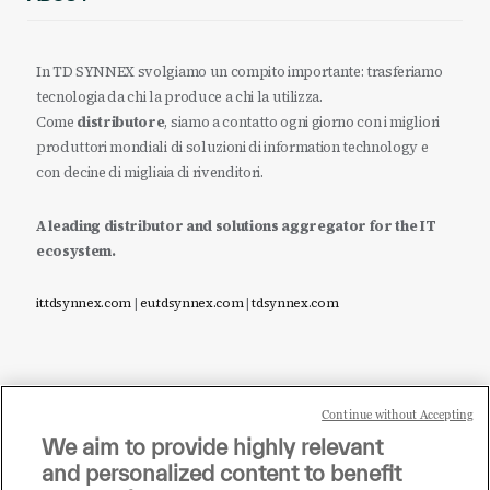
In TD SYNNEX svolgiamo un compito importante: trasferiamo
tecnologia da chi la produce a chi la utilizza.
Come
distributore
, siamo a contatto ogni giorno con i migliori
produttori mondiali di soluzioni di information technology e
con decine di migliaia di rivenditori.
A leading distributor and solutions aggregator for the IT
ecosystem.
it.tdsynnex.com
|
eu.tdsynnex.com
|
tdsynnex.com
Continue without Accepting
Sei un rivenditore di tecnologia e desideri acquistare
We aim to provide highly relevant
i prodotti o le soluzioni trattate sul blog?
and personalized content to benefit