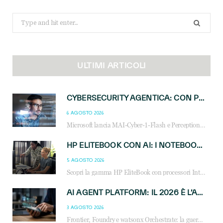
Search
for:
ULTIMI ARTICOLI
CYBERSECURITY AGENTICA: CON PERCEPTION E MAI-CYBER-1-FLASH MICROSOFT APRE NUOVI SERVIZI PER IL CANALE
6 AGOSTO 2026
Microsoft lancia MAI-Cyber-1-Flash e Perception: cybersecurity agentica in preview dal 3 novembre. Cosa cambia per MSP, system integrator e reseller.
HP ELITEBOOK CON AI: I NOTEBOOK BUSINESS INTELLIGENTI CHE TRASFORMANO PRODUTTIVITÀ, SICUREZZA E LAVORO IBRIDO
5 AGOSTO 2026
Scopri la gamma HP EliteBook con processori Intel® Core™ Ultra e AMD Ryzen™ AI. Notebook business progettati per aumentare la produttività, migliorare la collaborazione e garantire sicurezza avanzata in ufficio e in mobilità.
AI AGENT PLATFORM: IL 2026 È L’ANNO DEL «SISTEMA OPERATIVO» PER GLI AGENTI AZIENDALI
3 AGOSTO 2026
Frontier, Foundry e watsonx Orchestrate: la guerra delle piattaforme AI agent ridisegna il mercato IT. Cosa cambia per reseller, MSP e system integrator.