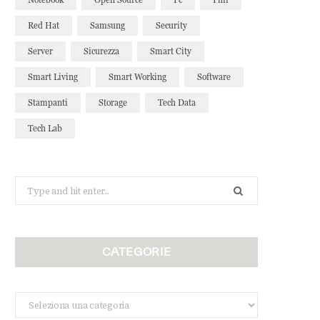
Red Hat
Samsung
Security
Server
Sicurezza
Smart City
Smart Living
Smart Working
Software
Stampanti
Storage
Tech Data
Tech Lab
Search
for:
CATEGORIE
Categorie