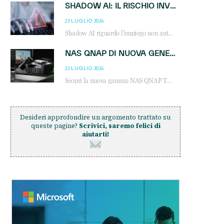
SHADOW AI: IL RISCHIO INVISIBILE CHE LE AZIENDE POSSONO GOVERNARE
23 LUGLIO 2026
Shadow AI riguardo l’impiego non autorizzato di sistemi AI all’interno dell’azienda. E’ una pratica che si diffonde a partire dai dipendenti fino ai dirigenti e mette a repentaglio la cybersecurity, con costi più elevati per le organizzazioni. Due recenti report illustrano il fenomeno e forniscono dati in merito
NAS QNAP DI NUOVA GENERAZIONE: PIÙ PRESTAZIONI, SCALABILITÀ E PROTEZIONE DEI DATI PER LE INFRASTRUTTURE IT MODERNE
22 LUGLIO 2026
Scopri la nuova gamma NAS QNAP TS-h1465U-RP, TS-h1065eU e TS-h665U: storage aziendale con ZFS, DDR5, E1.S NVMe e connettività 2.5GbE per backup, virtualizzazione e cybersecurity.
Desideri approfondire un argomento trattato su
queste pagine?
Scrivici, saremo felici di
aiutarti!