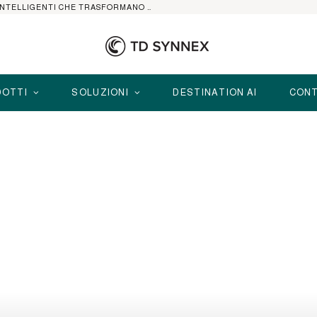
HP ELITEBOOK CON AI: I NOTEBOOK BUSINESS INTELLIGENTI CHE TRASFORMANO PRODUTTIVITÀ, SICUREZZA E LAVORO IBRIDO
OTTI
SOLUZIONI
DESTINATION AI
CONT