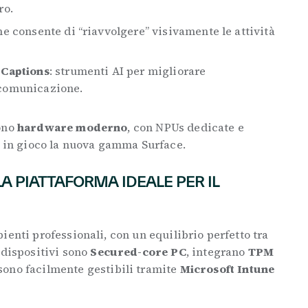
ro.
he consente di “riavvolgere” visivamente le attività
 Captions
: strumenti AI per migliorare
 comunicazione.
dono
hardware moderno
, con NPUs dedicate e
a in gioco la nuova gamma Surface.
 PIATTAFORMA IDEALE PER IL
ienti professionali, con un equilibrio perfetto tra
I dispositivi sono
Secured-core PC
, integrano
TPM
sono facilmente gestibili tramite
Microsoft Intune