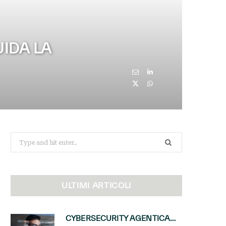
UIDA LA
Search
for:
ULTIMI ARTICOLI
CYBERSECURITY AGENTICA: CON PERCEPTION E MAI-CYBER-1-FLASH MICROSOFT APRE NUOVI SERVIZI PER IL CANALE