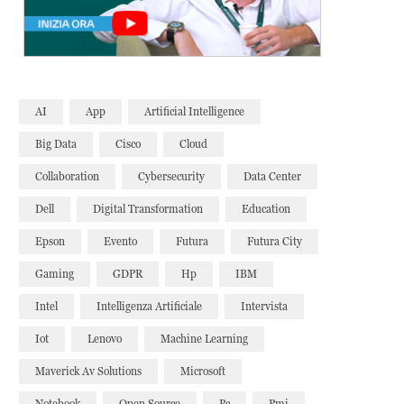
AI
App
Artificial Intelligence
Big Data
Cisco
Cloud
Collaboration
Cybersecurity
Data Center
Dell
Digital Transformation
Education
Epson
Evento
Futura
Futura City
Gaming
GDPR
Hp
IBM
Intel
Intelligenza Artificiale
Intervista
Iot
Lenovo
Machine Learning
Maverick Av Solutions
Microsoft
Notebook
Open Source
Pc
Pmi