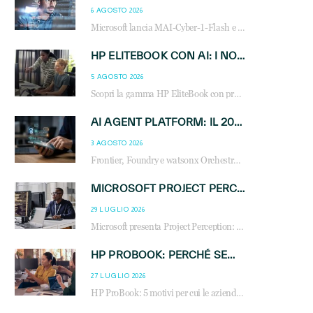
6 AGOSTO 2026
Microsoft lancia MAI-Cyber-1-Flash e Perception: cybersecurity agentica in preview dal 3 novembre. Cosa cambia per MSP, system integrator e reseller.
HP ELITEBOOK CON AI: I NOTEBOOK BUSINESS INTELLIGENTI CHE TRASFORMANO PRODUTTIVITÀ, SICUREZZA E LAVORO IBRIDO
5 AGOSTO 2026
Scopri la gamma HP EliteBook con processori Intel® Core™ Ultra e AMD Ryzen™ AI. Notebook business progettati per aumentare la produttività, migliorare la collaborazione e garantire sicurezza avanzata in ufficio e in mobilità.
AI AGENT PLATFORM: IL 2026 È L’ANNO DEL «SISTEMA OPERATIVO» PER GLI AGENTI AZIENDALI
3 AGOSTO 2026
Frontier, Foundry e watsonx Orchestrate: la guerra delle piattaforme AI agent ridisegna il mercato IT. Cosa cambia per reseller, MSP e system integrator.
MICROSOFT PROJECT PERCEPTION: COME GLI AGENTI AI CAMBIERANNO SOC, CYBERSECURITY E SERVIZI MSP
29 LUGLIO 2026
Microsoft presenta Project Perception: scopri come gli agenti AI possono trasformare cybersecurity, SOC e servizi gestiti degli MSP.
HP PROBOOK: PERCHÉ SEMPRE PIÙ AZIENDE SCELGONO NOTEBOOK PROGETTATI PER IL LAVORO MODERNO
27 LUGLIO 2026
HP ProBook: 5 motivi per cui le aziende scelgono i notebook business HP per migliorare produttività, sicurezza e gestione dell’AI.