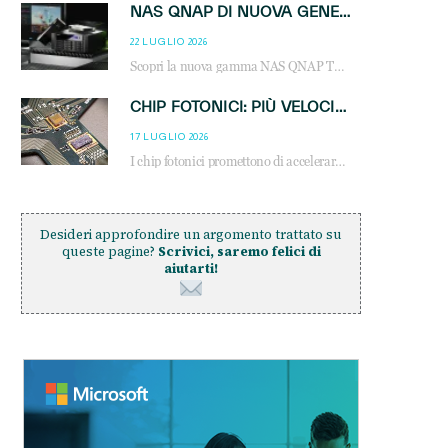
NAS QNAP DI NUOVA GENERAZIONE: PIÙ PRESTAZIONI, SCALABILITÀ E PROTEZIONE DEI DATI PER LE INFRASTRUTTURE IT MODERNE
22 LUGLIO 2026
Scopri la nuova gamma NAS QNAP TS-h1465U-RP, TS-h1065eU e TS-h665U: storage aziendale con ZFS, DDR5, E1.S NVMe e connettività 2.5GbE per backup, virtualizzazione e cybersecurity.
CHIP FOTONICI: PIÙ VELOCITÀ, MENO CONSUMI PER L’AI
17 LUGLIO 2026
I chip fotonici promettono di accelerare alcune delle operazioni matematiche alla base dell’intelligenza artificiale
Desideri approfondire un argomento trattato su
queste pagine?
Scrivici, saremo felici di
aiutarti!