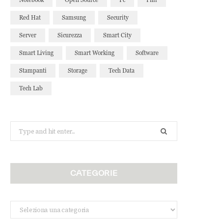
Red Hat
Samsung
Security
Server
Sicurezza
Smart City
Smart Living
Smart Working
Software
Stampanti
Storage
Tech Data
Tech Lab
Search
for:
CATEGORIE
Categorie