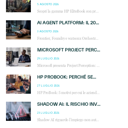
5 AGOSTO 2026
Scopri la gamma HP EliteBook con processori Intel® Core™ Ultra e AMD Ryzen™ AI. Notebook business progettati per aumentare la produttività, migliorare la collaborazione e garantire sicurezza avanzata in ufficio e in mobilità.
AI AGENT PLATFORM: IL 2026 È L’ANNO DEL «SISTEMA OPERATIVO» PER GLI AGENTI AZIENDALI
3 AGOSTO 2026
Frontier, Foundry e watsonx Orchestrate: la guerra delle piattaforme AI agent ridisegna il mercato IT. Cosa cambia per reseller, MSP e system integrator.
MICROSOFT PROJECT PERCEPTION: COME GLI AGENTI AI CAMBIERANNO SOC, CYBERSECURITY E SERVIZI MSP
29 LUGLIO 2026
Microsoft presenta Project Perception: scopri come gli agenti AI possono trasformare cybersecurity, SOC e servizi gestiti degli MSP.
HP PROBOOK: PERCHÉ SEMPRE PIÙ AZIENDE SCELGONO NOTEBOOK PROGETTATI PER IL LAVORO MODERNO
27 LUGLIO 2026
HP ProBook: 5 motivi per cui le aziende scelgono i notebook business HP per migliorare produttività, sicurezza e gestione dell’AI.
SHADOW AI: IL RISCHIO INVISIBILE CHE LE AZIENDE POSSONO GOVERNARE
23 LUGLIO 2026
Shadow AI riguardo l’impiego non autorizzato di sistemi AI all’interno dell’azienda. E’ una pratica che si diffonde a partire dai dipendenti fino ai dirigenti e mette a repentaglio la cybersecurity, con costi più elevati per le organizzazioni. Due recenti report illustrano il fenomeno e forniscono dati in merito