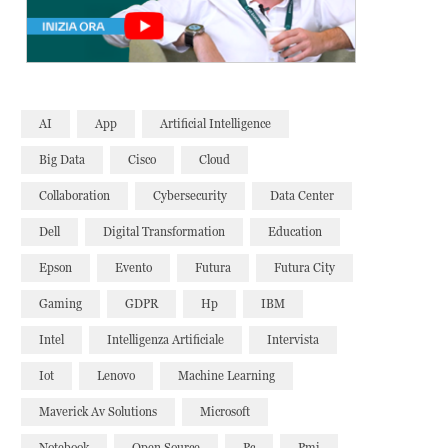
AI
App
Artificial Intelligence
Big Data
Cisco
Cloud
Collaboration
Cybersecurity
Data Center
Dell
Digital Transformation
Education
Epson
Evento
Futura
Futura City
Gaming
GDPR
Hp
IBM
Intel
Intelligenza Artificiale
Intervista
Iot
Lenovo
Machine Learning
Maverick Av Solutions
Microsoft
Notebook
Open Source
Pc
Pmi