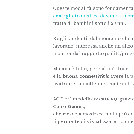
Queste modalità sono fondamentali 
consigliato di stare davanti al co
tratta di bambini sotto i 5 anni.
E agli studenti, dal momento che 
lavorano, interessa anche un altro
monitor dal rapporto qualità/prez
Ma non è tutto, perché un’altra ca
è la
buona connettività
: avere la 
usufruire di molteplici contenuti v
AOC e il modello
I2790VXQ
, grazi
Color Gamut
,
che riesce a mostrare molti più co
ti permette di visualizzare i conte