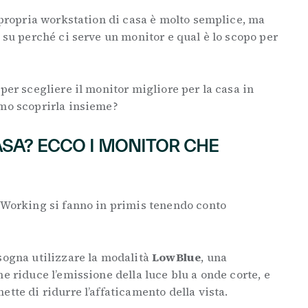
a propria workstation di casa è molto semplice, ma
e su perché ci serve un monitor e qual è lo scopo per
a
per scegliere il monitor migliore per la casa in
amo scoprirla insieme?
ASA? ECCO I MONITOR CHE
t Working si fanno in primis tenendo conto
sogna utilizzare la modalità
LowBlue
, una
e riduce l’emissione della luce blu a onde corte, e
ette di ridurre l’affaticamento della vista.