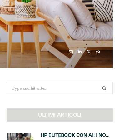
Search
for:
ULTIMI ARTICOLI
HP ELITEBOOK CON AI: I NOTEBOOK BUSINESS INTELLIGENTI CHE TRASFORMANO PRODUTTIVITÀ, SICUREZZA E LAVORO IBRIDO