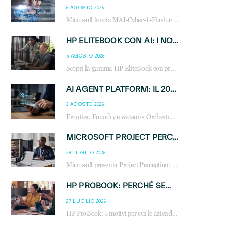
6 AGOSTO 2026
Microsoft lancia MAI-Cyber-1-Flash e Perception: cybersecurity agentica in preview dal 3 novembre. Cosa cambia per MSP, system integrator e reseller.
HP ELITEBOOK CON AI: I NOTEBOOK BUSINESS INTELLIGENTI CHE TRASFORMANO PRODUTTIVITÀ, SICUREZZA E LAVORO IBRIDO
5 AGOSTO 2026
Scopri la gamma HP EliteBook con processori Intel® Core™ Ultra e AMD Ryzen™ AI. Notebook business progettati per aumentare la produttività, migliorare la collaborazione e garantire sicurezza avanzata in ufficio e in mobilità.
AI AGENT PLATFORM: IL 2026 È L’ANNO DEL «SISTEMA OPERATIVO» PER GLI AGENTI AZIENDALI
3 AGOSTO 2026
Frontier, Foundry e watsonx Orchestrate: la guerra delle piattaforme AI agent ridisegna il mercato IT. Cosa cambia per reseller, MSP e system integrator.
MICROSOFT PROJECT PERCEPTION: COME GLI AGENTI AI CAMBIERANNO SOC, CYBERSECURITY E SERVIZI MSP
29 LUGLIO 2026
Microsoft presenta Project Perception: scopri come gli agenti AI possono trasformare cybersecurity, SOC e servizi gestiti degli MSP.
HP PROBOOK: PERCHÉ SEMPRE PIÙ AZIENDE SCELGONO NOTEBOOK PROGETTATI PER IL LAVORO MODERNO
27 LUGLIO 2026
HP ProBook: 5 motivi per cui le aziende scelgono i notebook business HP per migliorare produttività, sicurezza e gestione dell’AI.