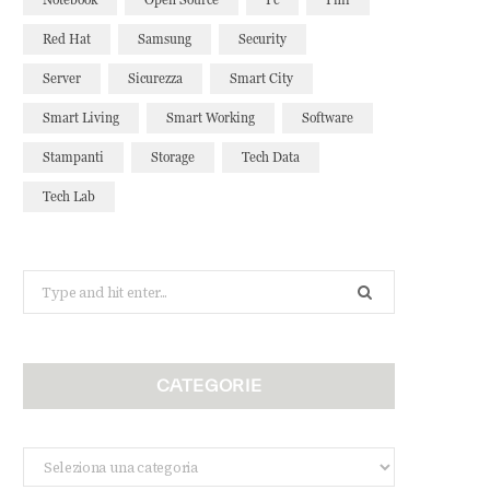
Red Hat
Samsung
Security
Server
Sicurezza
Smart City
Smart Living
Smart Working
Software
Stampanti
Storage
Tech Data
Tech Lab
Search
for:
CATEGORIE
Categorie