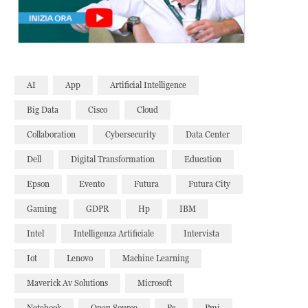
AI
App
Artificial Intelligence
Big Data
Cisco
Cloud
Collaboration
Cybersecurity
Data Center
Dell
Digital Transformation
Education
Epson
Evento
Futura
Futura City
Gaming
GDPR
Hp
IBM
Intel
Intelligenza Artificiale
Intervista
Iot
Lenovo
Machine Learning
Maverick Av Solutions
Microsoft
Notebook
Open Source
Pc
Pmi