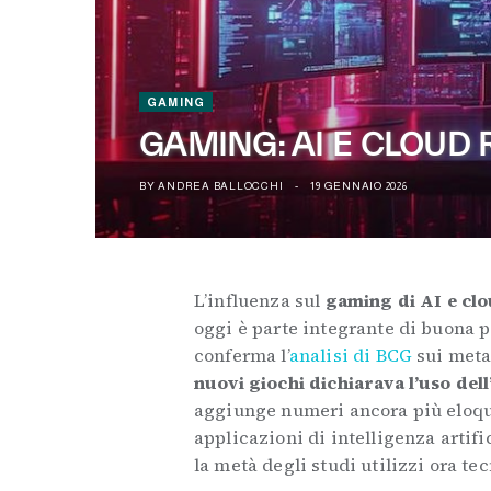
GAMING
GAMING: AI E CLOUD 
BY
ANDREA BALLOCCHI
19 GENNAIO 2026
L’influenza sul
gaming di AI e cl
oggi è parte integrante di buona p
conferma l’
analisi di BCG
sui meta
nuovi giochi dichiarava l’uso dell
aggiunge numeri ancora più eloque
applicazioni di intelligenza artifi
la metà degli studi utilizzi ora tec