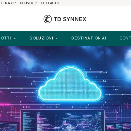
AI AGENT PLATFORM: IL 2026 È L’ANNO DEL «SISTEMA OPERATIVO» PER GLI AGENTI AZIENDALI
OTTI
SOLUZIONI
DESTINATION AI
CONT