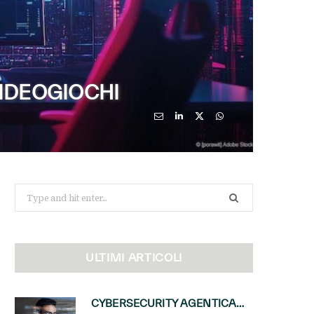
VIDEOGIOCHI
Search
for:
ULTIMI ARTICOLI
CYBERSECURITY AGENTICA: CON PERCEPTION E MAI-CYBER-1-FLASH MICROSOFT APRE NUOVI SERVIZI PER IL CANALE