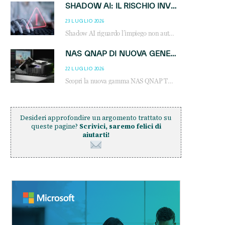
SHADOW AI: IL RISCHIO INVISIBILE CHE LE AZIENDE POSSONO GOVERNARE
23 LUGLIO 2026
Shadow AI riguardo l’impiego non autorizzato di sistemi AI all’interno dell’azienda. E’ una pratica che si diffonde a partire dai dipendenti fino ai dirigenti e mette a repentaglio la cybersecurity, con costi più elevati per le organizzazioni. Due recenti report illustrano il fenomeno e forniscono dati in merito
NAS QNAP DI NUOVA GENERAZIONE: PIÙ PRESTAZIONI, SCALABILITÀ E PROTEZIONE DEI DATI PER LE INFRASTRUTTURE IT MODERNE
22 LUGLIO 2026
Scopri la nuova gamma NAS QNAP TS-h1465U-RP, TS-h1065eU e TS-h665U: storage aziendale con ZFS, DDR5, E1.S NVMe e connettività 2.5GbE per backup, virtualizzazione e cybersecurity.
Desideri approfondire un argomento trattato su
queste pagine?
Scrivici, saremo felici di
aiutarti!