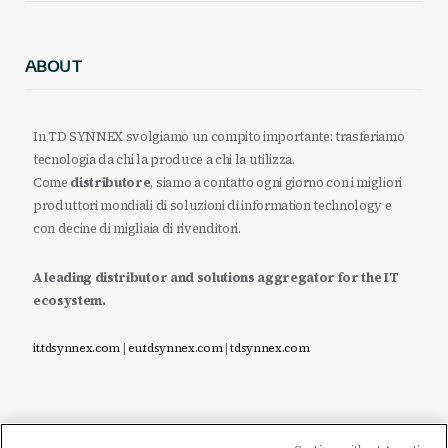
ABOUT
In TD SYNNEX svolgiamo un compito importante: trasferiamo
tecnologia da chi la produce a chi la utilizza.
Come
distributore
, siamo a contatto ogni giorno con i migliori
produttori mondiali di soluzioni di information technology e
con decine di migliaia di rivenditori.
A leading distributor and solutions aggregator for the IT
ecosystem.
it.tdsynnex.com
|
eu.tdsynnex.com
|
tdsynnex.com