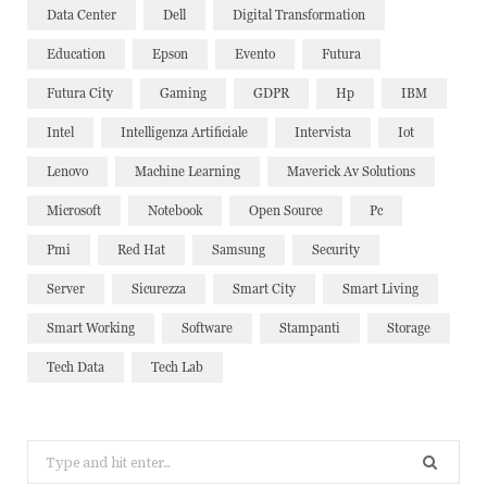
Data Center
Dell
Digital Transformation
Education
Epson
Evento
Futura
Futura City
Gaming
GDPR
Hp
IBM
Intel
Intelligenza Artificiale
Intervista
Iot
Lenovo
Machine Learning
Maverick Av Solutions
Microsoft
Notebook
Open Source
Pc
Pmi
Red Hat
Samsung
Security
Server
Sicurezza
Smart City
Smart Living
Smart Working
Software
Stampanti
Storage
Tech Data
Tech Lab
Search
for: