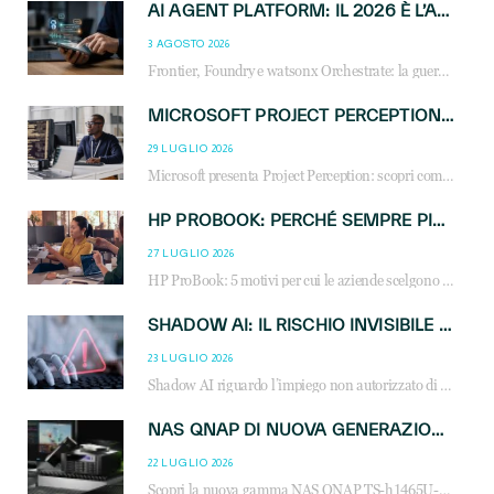
AI AGENT PLATFORM: IL 2026 È L’ANNO DEL «SISTEMA OPERATIVO» PER GLI AGENTI AZIENDALI
3 AGOSTO 2026
Frontier, Foundry e watsonx Orchestrate: la guerra delle piattaforme AI agent ridisegna il mercato IT. Cosa cambia per reseller, MSP e system integrator.
MICROSOFT PROJECT PERCEPTION: COME GLI AGENTI AI CAMBIERANNO SOC, CYBERSECURITY E SERVIZI MSP
29 LUGLIO 2026
Microsoft presenta Project Perception: scopri come gli agenti AI possono trasformare cybersecurity, SOC e servizi gestiti degli MSP.
HP PROBOOK: PERCHÉ SEMPRE PIÙ AZIENDE SCELGONO NOTEBOOK PROGETTATI PER IL LAVORO MODERNO
27 LUGLIO 2026
HP ProBook: 5 motivi per cui le aziende scelgono i notebook business HP per migliorare produttività, sicurezza e gestione dell’AI.
SHADOW AI: IL RISCHIO INVISIBILE CHE LE AZIENDE POSSONO GOVERNARE
23 LUGLIO 2026
Shadow AI riguardo l’impiego non autorizzato di sistemi AI all’interno dell’azienda. E’ una pratica che si diffonde a partire dai dipendenti fino ai dirigenti e mette a repentaglio la cybersecurity, con costi più elevati per le organizzazioni. Due recenti report illustrano il fenomeno e forniscono dati in merito
NAS QNAP DI NUOVA GENERAZIONE: PIÙ PRESTAZIONI, SCALABILITÀ E PROTEZIONE DEI DATI PER LE INFRASTRUTTURE IT MODERNE
22 LUGLIO 2026
Scopri la nuova gamma NAS QNAP TS-h1465U-RP, TS-h1065eU e TS-h665U: storage aziendale con ZFS, DDR5, E1.S NVMe e connettività 2.5GbE per backup, virtualizzazione e cybersecurity.