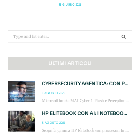
18 GIUGNO 2026
Search
for:
ULTIMI ARTICOLI
CYBERSECURITY AGENTICA: CON PERCEPTION E MAI-CYBER-1-FLASH MICROSOFT APRE NUOVI SERVIZI PER IL CANALE
6 AGOSTO 2026
Microsoft lancia MAI-Cyber-1-Flash e Perception: cybersecurity agentica in preview dal 3 novembre. Cosa cambia per MSP, system integrator e reseller.
HP ELITEBOOK CON AI: I NOTEBOOK BUSINESS INTELLIGENTI CHE TRASFORMANO PRODUTTIVITÀ, SICUREZZA E LAVORO IBRIDO
5 AGOSTO 2026
Scopri la gamma HP EliteBook con processori Intel® Core™ Ultra e AMD Ryzen™ AI. Notebook business progettati per aumentare la produttività, migliorare la collaborazione e garantire sicurezza avanzata in ufficio e in mobilità.