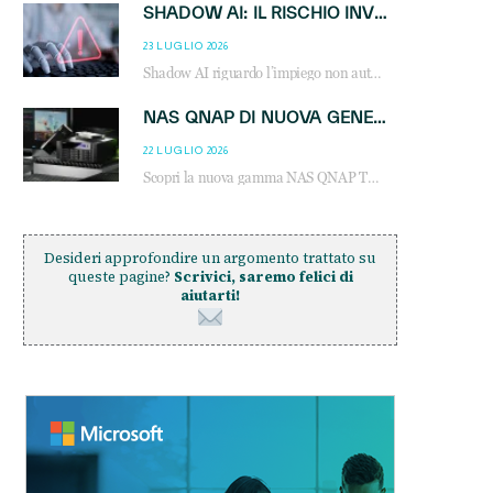
SHADOW AI: IL RISCHIO INVISIBILE CHE LE AZIENDE POSSONO GOVERNARE
23 LUGLIO 2026
Shadow AI riguardo l’impiego non autorizzato di sistemi AI all’interno dell’azienda. E’ una pratica che si diffonde a partire dai dipendenti fino ai dirigenti e mette a repentaglio la cybersecurity, con costi più elevati per le organizzazioni. Due recenti report illustrano il fenomeno e forniscono dati in merito
NAS QNAP DI NUOVA GENERAZIONE: PIÙ PRESTAZIONI, SCALABILITÀ E PROTEZIONE DEI DATI PER LE INFRASTRUTTURE IT MODERNE
22 LUGLIO 2026
Scopri la nuova gamma NAS QNAP TS-h1465U-RP, TS-h1065eU e TS-h665U: storage aziendale con ZFS, DDR5, E1.S NVMe e connettività 2.5GbE per backup, virtualizzazione e cybersecurity.
Desideri approfondire un argomento trattato su
queste pagine?
Scrivici, saremo felici di
aiutarti!