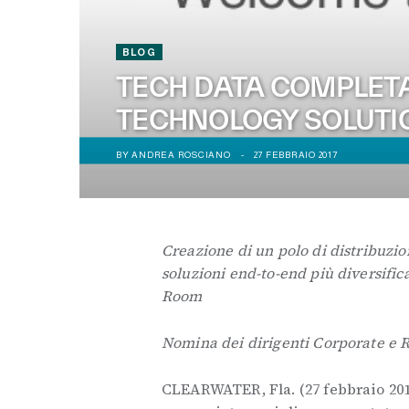
BLOG
TECH DATA COMPLETA 
TECHNOLOGY SOLUTIO
BY
ANDREA ROSCIANO
27 FEBBRAIO 2017
Creazione di un polo di distribuzion
soluzioni end-to-end più diversific
Room
Nomina dei dirigenti Corporate e 
CLEARWATER, Fla. (27 febbraio 20