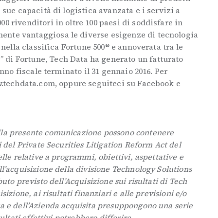
e sue capacità di logistica avanzata e i servizi a
0 rivenditori in oltre 100 paesi di soddisfare in
ente vantaggiosa le diverse esigenze di tecnologia
a nella classifica Fortune 500® e annoverata tra le
di Fortune, Tech Data ha generato un fatturato
’anno fiscale terminato il 31 gennaio 2016. Per
ww.techdata.com, oppure seguiteci su Facebook e
lla presente comunicazione possono contenere
i del Private Securities Litigation Reform Act del
elle relative a programmi, obiettivi, aspettative e
ll’acquisizione della divisione Technology Solutions
buto previsto dell’Acquisizione sui risultati di Tech
sizione, ai risultati finanziari e alle previsioni e/o
ta e dell’Azienda acquisita presuppongono una serie
sultati effettivi potrebbero differire