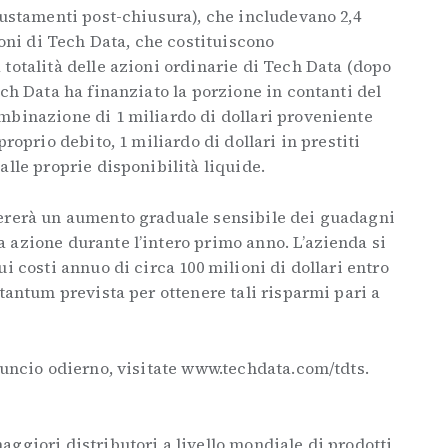
iustamenti post-chiusura), che includevano 2,4
ioni di Tech Data, che costituiscono
totalità delle azioni ordinarie di Tech Data (dopo
ech Data ha finanziato la porzione in contanti del
mbinazione di 1 miliardo di dollari proveniente
roprio debito, 1 miliardo di dollari in prestiti
alle proprie disponibilità liquide.
nererà un aumento graduale sensibile dei guadagni
 azione durante l’intero primo anno. L’azienda si
i costi annuo di circa 100 milioni di dollari entro
 tantum prevista per ottenere tali risparmi pari a
nuncio odierno, visitate www.techdata.com/tdts.
ggiori distributori a livello mondiale di prodotti