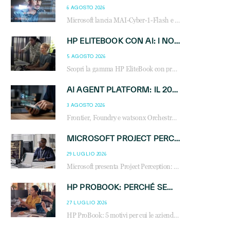
6 AGOSTO 2026
Microsoft lancia MAI-Cyber-1-Flash e Perception: cybersecurity agentica in preview dal 3 novembre. Cosa cambia per MSP, system integrator e reseller.
HP ELITEBOOK CON AI: I NOTEBOOK BUSINESS INTELLIGENTI CHE TRASFORMANO PRODUTTIVITÀ, SICUREZZA E LAVORO IBRIDO
5 AGOSTO 2026
Scopri la gamma HP EliteBook con processori Intel® Core™ Ultra e AMD Ryzen™ AI. Notebook business progettati per aumentare la produttività, migliorare la collaborazione e garantire sicurezza avanzata in ufficio e in mobilità.
AI AGENT PLATFORM: IL 2026 È L’ANNO DEL «SISTEMA OPERATIVO» PER GLI AGENTI AZIENDALI
3 AGOSTO 2026
Frontier, Foundry e watsonx Orchestrate: la guerra delle piattaforme AI agent ridisegna il mercato IT. Cosa cambia per reseller, MSP e system integrator.
MICROSOFT PROJECT PERCEPTION: COME GLI AGENTI AI CAMBIERANNO SOC, CYBERSECURITY E SERVIZI MSP
29 LUGLIO 2026
Microsoft presenta Project Perception: scopri come gli agenti AI possono trasformare cybersecurity, SOC e servizi gestiti degli MSP.
HP PROBOOK: PERCHÉ SEMPRE PIÙ AZIENDE SCELGONO NOTEBOOK PROGETTATI PER IL LAVORO MODERNO
27 LUGLIO 2026
HP ProBook: 5 motivi per cui le aziende scelgono i notebook business HP per migliorare produttività, sicurezza e gestione dell’AI.