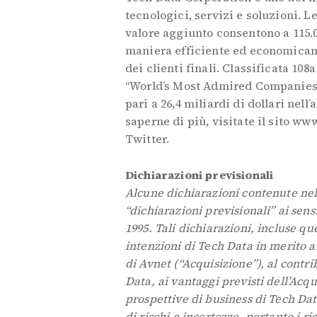
tecnologici, servizi e soluzioni. L
valore aggiunto consentono a 115.00
maniera efficiente ed economicam
dei clienti finali. Classificata 108
“World’s Most Admired Companies” 
pari a 26,4 miliardi di dollari nell
saperne di più, visitate il sito w
Twitter.
Dichiarazioni previsionali
Alcune dichiarazioni contenute ne
“dichiarazioni previsionali” ai sens
1995. Tali dichiarazioni, incluse qu
intenzioni di Tech Data in merito a
di Avnet (“Acquisizione”), al contri
Data, ai vantaggi previsti dell’Acqui
prospettive di business di Tech Da
di rischi e incertezze, pertanto i ri