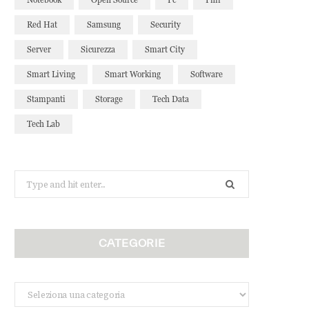
Red Hat
Samsung
Security
Server
Sicurezza
Smart City
Smart Living
Smart Working
Software
Stampanti
Storage
Tech Data
Tech Lab
Search
for:
CATEGORIE
Categorie