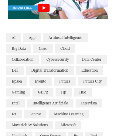
AI
App
Artificial Intelligence
Big Data
Cisco
Cloud
Collaboration
Cybersecurity
Data Center
Dell
Digital Transformation
Education
Epson
Evento
Futura
Futura City
Gaming
GDPR
Hp
IBM
Intel
Intelligenza Artificiale
Intervista
Iot
Lenovo
Machine Learning
Maverick Av Solutions
Microsoft
Notebook
Open Source
Pc
Pmi