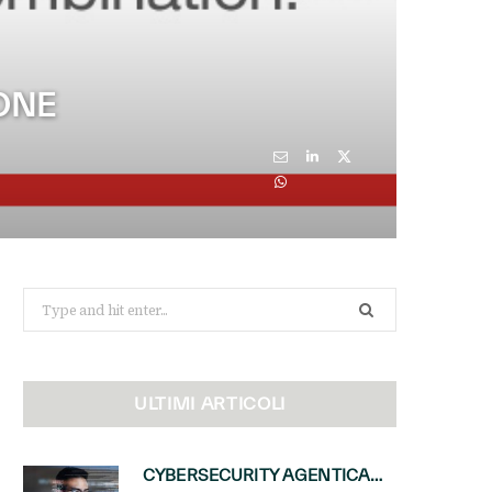
IONE
Search
for:
ULTIMI ARTICOLI
CYBERSECURITY AGENTICA: CON PERCEPTION E MAI-CYBER-1-FLASH MICROSOFT APRE NUOVI SERVIZI PER IL CANALE