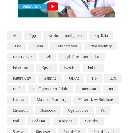
AI
App
Artificial Intelligence
Big Data
Cisco
Cloud
Collaboration
Cybersecurity
Data Center
Dell
Digital Transformation
Education
Epson
Evento
Futura
Futura City
Gaming
GDPR
Hp
IBM
Intel
Intelligenza Artificiale
Intervista
Iot
Lenovo
Machine Learning
Maverick Av Solutions
Microsoft
Notebook
Open Source
Pc
Pmi
Red Hat
Samsung
Security
Server
Sicurezza
Smart City
Smart Living