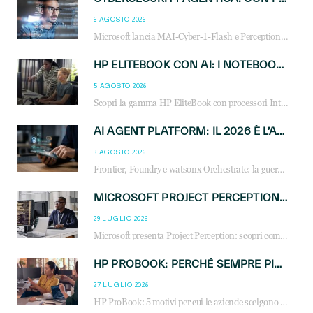
6 AGOSTO 2026
Microsoft lancia MAI-Cyber-1-Flash e Perception: cybersecurity agentica in preview dal 3 novembre. Cosa cambia per MSP, system integrator e reseller.
HP ELITEBOOK CON AI: I NOTEBOOK BUSINESS INTELLIGENTI CHE TRASFORMANO PRODUTTIVITÀ, SICUREZZA E LAVORO IBRIDO
5 AGOSTO 2026
Scopri la gamma HP EliteBook con processori Intel® Core™ Ultra e AMD Ryzen™ AI. Notebook business progettati per aumentare la produttività, migliorare la collaborazione e garantire sicurezza avanzata in ufficio e in mobilità.
AI AGENT PLATFORM: IL 2026 È L’ANNO DEL «SISTEMA OPERATIVO» PER GLI AGENTI AZIENDALI
3 AGOSTO 2026
Frontier, Foundry e watsonx Orchestrate: la guerra delle piattaforme AI agent ridisegna il mercato IT. Cosa cambia per reseller, MSP e system integrator.
MICROSOFT PROJECT PERCEPTION: COME GLI AGENTI AI CAMBIERANNO SOC, CYBERSECURITY E SERVIZI MSP
29 LUGLIO 2026
Microsoft presenta Project Perception: scopri come gli agenti AI possono trasformare cybersecurity, SOC e servizi gestiti degli MSP.
HP PROBOOK: PERCHÉ SEMPRE PIÙ AZIENDE SCELGONO NOTEBOOK PROGETTATI PER IL LAVORO MODERNO
27 LUGLIO 2026
HP ProBook: 5 motivi per cui le aziende scelgono i notebook business HP per migliorare produttività, sicurezza e gestione dell’AI.