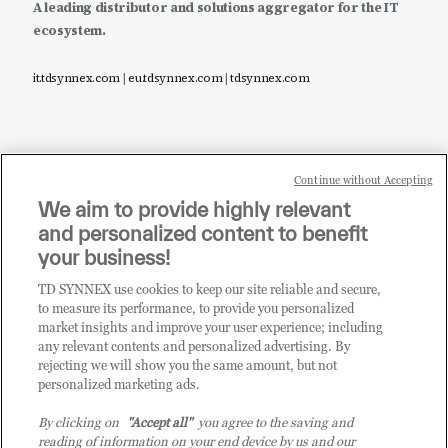
A leading distributor and solutions aggregator for the IT
ecosystem.
it.tdsynnex.com
|
eu.tdsynnex.com
|
tdsynnex.com
Continue without Accepting
Sei un rivenditore di tecnologia e desideri acquistare
We aim to provide highly relevant
i prodotti o le soluzioni trattate sul blog?
and personalized content to benefit
CLICCA QUI E DIVENTA
your business!
CLIENTE TD SYNNEX
TD SYNNEX use cookies to keep our site reliable and secure,
to measure its performance, to provide you personalized
market insights and improve your user experience; including
any relevant contents and personalized advertising. By
rejecting we will show you the same amount, but not
personalized marketing ads.
By clicking on
"Accept all"
you agree to the saving and
reading of information on your end device by us and our