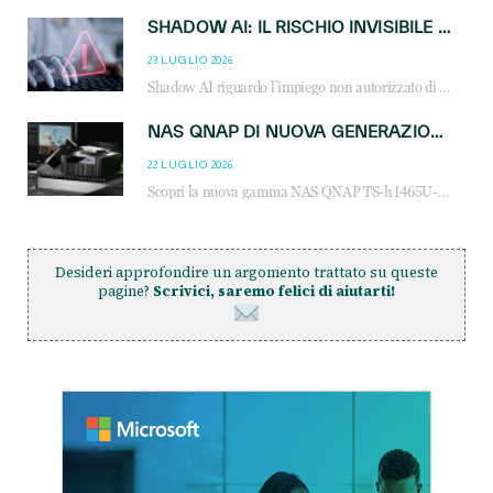
SHADOW AI: IL RISCHIO INVISIBILE CHE LE AZIENDE POSSONO GOVERNARE
23 LUGLIO 2026
Shadow AI riguardo l’impiego non autorizzato di sistemi AI all’interno dell’azienda. E’ una pratica che si diffonde a partire dai dipendenti fino ai dirigenti e mette a repentaglio la cybersecurity, con costi più elevati per le organizzazioni. Due recenti report illustrano il fenomeno e forniscono dati in merito
NAS QNAP DI NUOVA GENERAZIONE: PIÙ PRESTAZIONI, SCALABILITÀ E PROTEZIONE DEI DATI PER LE INFRASTRUTTURE IT MODERNE
22 LUGLIO 2026
Scopri la nuova gamma NAS QNAP TS-h1465U-RP, TS-h1065eU e TS-h665U: storage aziendale con ZFS, DDR5, E1.S NVMe e connettività 2.5GbE per backup, virtualizzazione e cybersecurity.
Desideri approfondire un argomento trattato su queste
pagine?
Scrivici, saremo felici di aiutarti!