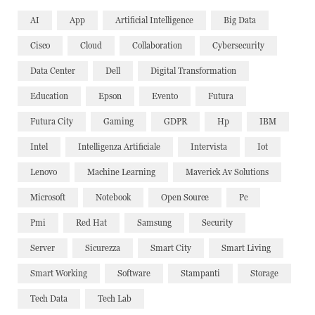
AI
App
Artificial Intelligence
Big Data
Cisco
Cloud
Collaboration
Cybersecurity
Data Center
Dell
Digital Transformation
Education
Epson
Evento
Futura
Futura City
Gaming
GDPR
Hp
IBM
Intel
Intelligenza Artificiale
Intervista
Iot
Lenovo
Machine Learning
Maverick Av Solutions
Microsoft
Notebook
Open Source
Pc
Pmi
Red Hat
Samsung
Security
Server
Sicurezza
Smart City
Smart Living
Smart Working
Software
Stampanti
Storage
Tech Data
Tech Lab