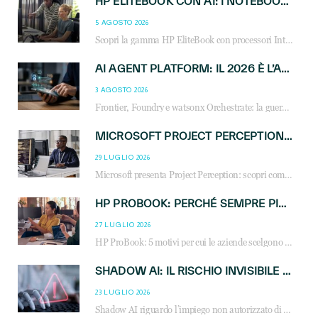
HP ELITEBOOK CON AI: I NOTEBOOK BUSINESS INTELLIGENTI CHE TRASFORMANO PRODUTTIVITÀ, SICUREZZA E LAVORO IBRIDO
5 AGOSTO 2026
Scopri la gamma HP EliteBook con processori Intel® Core™ Ultra e AMD Ryzen™ AI. Notebook business progettati per aumentare la produttività, migliorare la collaborazione e garantire sicurezza avanzata in ufficio e in mobilità.
AI AGENT PLATFORM: IL 2026 È L’ANNO DEL «SISTEMA OPERATIVO» PER GLI AGENTI AZIENDALI
3 AGOSTO 2026
Frontier, Foundry e watsonx Orchestrate: la guerra delle piattaforme AI agent ridisegna il mercato IT. Cosa cambia per reseller, MSP e system integrator.
MICROSOFT PROJECT PERCEPTION: COME GLI AGENTI AI CAMBIERANNO SOC, CYBERSECURITY E SERVIZI MSP
29 LUGLIO 2026
Microsoft presenta Project Perception: scopri come gli agenti AI possono trasformare cybersecurity, SOC e servizi gestiti degli MSP.
HP PROBOOK: PERCHÉ SEMPRE PIÙ AZIENDE SCELGONO NOTEBOOK PROGETTATI PER IL LAVORO MODERNO
27 LUGLIO 2026
HP ProBook: 5 motivi per cui le aziende scelgono i notebook business HP per migliorare produttività, sicurezza e gestione dell’AI.
SHADOW AI: IL RISCHIO INVISIBILE CHE LE AZIENDE POSSONO GOVERNARE
23 LUGLIO 2026
Shadow AI riguardo l’impiego non autorizzato di sistemi AI all’interno dell’azienda. E’ una pratica che si diffonde a partire dai dipendenti fino ai dirigenti e mette a repentaglio la cybersecurity, con costi più elevati per le organizzazioni. Due recenti report illustrano il fenomeno e forniscono dati in merito