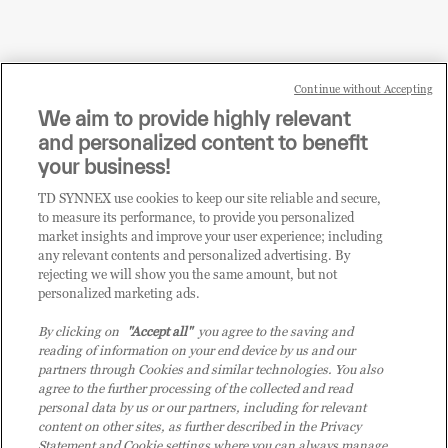
Continue without Accepting
Sei un rivenditore di tecnologia e desideri acquistare
We aim to provide highly relevant
i prodotti o le soluzioni trattate sul blog?
and personalized content to benefit
CLICCA QUI E DIVENTA
your business!
CLIENTE TD SYNNEX
TD SYNNEX use cookies to keep our site reliable and secure,
to measure its performance, to provide you personalized
market insights and improve your user experience; including
any relevant contents and personalized advertising. By
rejecting we will show you the same amount, but not
personalized marketing ads.
By clicking on
"Accept all"
you agree to the saving and
reading of information on your end device by us and our
partners through Cookies and similar technologies. You also
agree to the further processing of the collected and read
personal data by us or our partners, including for relevant
content on other sites, as further described in the Privacy
Statement and Cookie settings where you can always manage