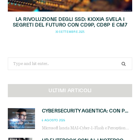
LA RIVOLUZIONE DEGLI SSD: KIOXIA SVELA I
SEGRETI DEL FUTURO CON CD9P, CD8P E CM7
30 SETTEMBRE 2025
Search
for:
ULTIMI ARTICOLI
CYBERSECURITY AGENTICA: CON PERCEPTION E MAI-CYBER-1-FLASH MICROSOFT APRE NUOVI SERVIZI PER IL CANALE
6 AGOSTO 2026
Microsoft lancia MAI-Cyber-1-Flash e Perception: cybersecurity agentica in preview dal 3 novembre. Cosa cambia per MSP, system integrator e reseller.