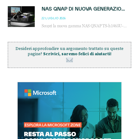
NAS QNAP DI NUOVA GENERAZIONE: PIÙ PRESTAZIONI, SCALABILITÀ E PROTEZIONE DEI DATI PER LE INFRASTRUTTURE IT MODERNE
22 LUGLIO 2026
Scopri la nuova gamma NAS QNAP TS-h1465U-RP, TS-h1065eU e TS-h665U: storage aziendale con ZFS, DDR5, E1.S NVMe e connettività 2.5GbE per backup, virtualizzazione e cybersecurity.
Desideri approfondire un argomento trattato su queste
pagine?
Scrivici, saremo felici di aiutarti!