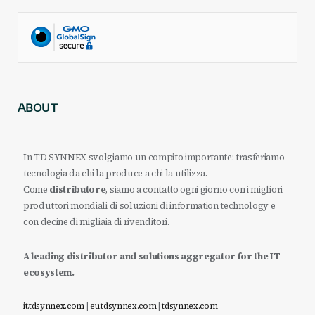
ABOUT
In TD SYNNEX svolgiamo un compito importante: trasferiamo
tecnologia da chi la produce a chi la utilizza.
Come
distributore
, siamo a contatto ogni giorno con i migliori
produttori mondiali di soluzioni di information technology e
con decine di migliaia di rivenditori.
A leading distributor and solutions aggregator for the IT
ecosystem.
it.tdsynnex.com
|
eu.tdsynnex.com
|
tdsynnex.com