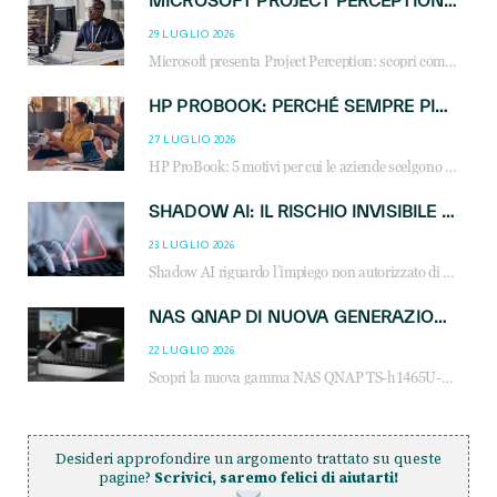
MICROSOFT PROJECT PERCEPTION: COME GLI AGENTI AI CAMBIERANNO SOC, CYBERSECURITY E SERVIZI MSP
29 LUGLIO 2026
Microsoft presenta Project Perception: scopri come gli agenti AI possono trasformare cybersecurity, SOC e servizi gestiti degli MSP.
HP PROBOOK: PERCHÉ SEMPRE PIÙ AZIENDE SCELGONO NOTEBOOK PROGETTATI PER IL LAVORO MODERNO
27 LUGLIO 2026
HP ProBook: 5 motivi per cui le aziende scelgono i notebook business HP per migliorare produttività, sicurezza e gestione dell’AI.
SHADOW AI: IL RISCHIO INVISIBILE CHE LE AZIENDE POSSONO GOVERNARE
23 LUGLIO 2026
Shadow AI riguardo l’impiego non autorizzato di sistemi AI all’interno dell’azienda. E’ una pratica che si diffonde a partire dai dipendenti fino ai dirigenti e mette a repentaglio la cybersecurity, con costi più elevati per le organizzazioni. Due recenti report illustrano il fenomeno e forniscono dati in merito
NAS QNAP DI NUOVA GENERAZIONE: PIÙ PRESTAZIONI, SCALABILITÀ E PROTEZIONE DEI DATI PER LE INFRASTRUTTURE IT MODERNE
22 LUGLIO 2026
Scopri la nuova gamma NAS QNAP TS-h1465U-RP, TS-h1065eU e TS-h665U: storage aziendale con ZFS, DDR5, E1.S NVMe e connettività 2.5GbE per backup, virtualizzazione e cybersecurity.
Desideri approfondire un argomento trattato su queste
pagine?
Scrivici, saremo felici di aiutarti!