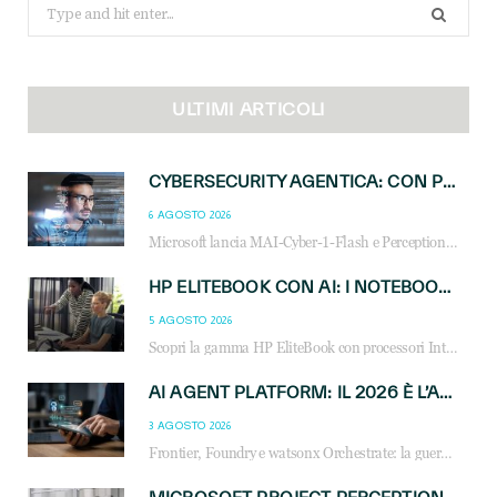
Search
for:
ULTIMI ARTICOLI
CYBERSECURITY AGENTICA: CON PERCEPTION E MAI-CYBER-1-FLASH MICROSOFT APRE NUOVI SERVIZI PER IL CANALE
6 AGOSTO 2026
Microsoft lancia MAI-Cyber-1-Flash e Perception: cybersecurity agentica in preview dal 3 novembre. Cosa cambia per MSP, system integrator e reseller.
HP ELITEBOOK CON AI: I NOTEBOOK BUSINESS INTELLIGENTI CHE TRASFORMANO PRODUTTIVITÀ, SICUREZZA E LAVORO IBRIDO
5 AGOSTO 2026
Scopri la gamma HP EliteBook con processori Intel® Core™ Ultra e AMD Ryzen™ AI. Notebook business progettati per aumentare la produttività, migliorare la collaborazione e garantire sicurezza avanzata in ufficio e in mobilità.
AI AGENT PLATFORM: IL 2026 È L’ANNO DEL «SISTEMA OPERATIVO» PER GLI AGENTI AZIENDALI
3 AGOSTO 2026
Frontier, Foundry e watsonx Orchestrate: la guerra delle piattaforme AI agent ridisegna il mercato IT. Cosa cambia per reseller, MSP e system integrator.