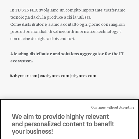
In TD SYNNEX svolgiamo un compito importante: trasferiamo
tecnologia da chi la produce a chi la utilizza.
Come
distributore
, siamo a contatto ogni giorno con i migliori
produttori mondiali di soluzioni di information technology e
con decine di migliaia di rivenditori.
A leading distributor and solutions aggregator for the IT
ecosystem.
it.tdsynnex.com
|
eu.tdsynnex.com
|
tdsynnex.com
Continue without Accepting
Sei un rivenditore di tecnologia e desideri acquistare
We aim to provide highly relevant
i prodotti o le soluzioni trattate sul blog?
and personalized content to benefit
CLICCA QUI E DIVENTA
your business!