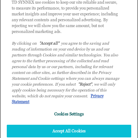
CLIENTE TD SYNNEX
TD SYNNEX use cookies to keep our site reliable and secure,
to measure its performance, to provide you personalized
market insights and improve your user experience; including
any relevant contents and personalized advertising. By
rejecting we will show you the same amount, but not
personalized marketing ads.
By clicking on
"Accept all"
you agree to the saving and
reading of information on your end device by us and our
partners through Cookies and similar technologies. You also
agree to the further processing of the collected and read
personal data by us or our partners, including for relevant
content on other sites, as further described in the Privacy
Statement and Cookie settings where you can always manage
your cookie preferences. If you select
"Reject"
, we will only
© 2026 TD SYNNEX Italy S.r.l. - Sede legale: via Luigi Russolo 9, 20138 Milano
apply cookies being necessary for the operation of this
(MI) - Numero di iscrizione al Registro delle Imprese di Milano e Codice Fiscale:
website, which do not require your consent.
Privacy
07092780159 - P.IVA: 07092780159 - Eur 12.569.000,00 i.v - TD SYNNEX e TD
Statement
SYNNEX logo sono marchi registrati di TD SYNNEX Corporation negli Stati Uniti e
in altri Paesi. Società a socio unico soggetta all’attività di direzione e coordinamento
Cookies Settings
della controllante TD SYNNEX Europe GmbH, con sede a Monaco (Germania).
Top
Accept All Cookies