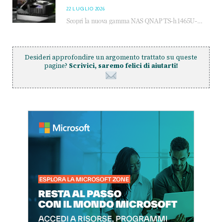
22 LUGLIO 2026
Scopri la nuova gamma NAS QNAP TS-h1465U-RP, TS-h1065eU e TS-h665U: storage aziendale con ZFS, DDR5, E1.S NVMe e connettività 2.5GbE per backup, virtualizzazione e cybersecurity.
Desideri approfondire un argomento trattato su queste
pagine?
Scrivici, saremo felici di aiutarti!