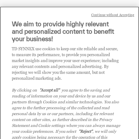
Continue without Accepting
Sei un rivenditore di tecnologia e desideri acquistare
We aim to provide highly relevant
i prodotti o le soluzioni trattate sul blog?
and personalized content to benefit
CLICCA QUI E DIVENTA
your business!
CLIENTE TD SYNNEX
TD SYNNEX use cookies to keep our site reliable and secure,
to measure its performance, to provide you personalized
market insights and improve your user experience; including
any relevant contents and personalized advertising. By
rejecting we will show you the same amount, but not
personalized marketing ads.
By clicking on
"Accept all"
you agree to the saving and
reading of information on your end device by us and our
partners through Cookies and similar technologies. You also
agree to the further processing of the collected and read
personal data by us or our partners, including for relevant
content on other sites, as further described in the Privacy
Statement and Cookie settings where you can always manage
your cookie preferences. If you select
"Reject"
, we will only
© 2026 TD SYNNEX Italy S.r.l. - Sede legale: via Luigi Russolo 9, 20138 Milano
apply cookies being necessary for the operation of this