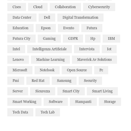
Cisco
Cloud
Collaboration
Cybersecurity
Data Center
Dell
Digital Transformation
Education
Epson
Evento
Futura
Futura City
Gaming
GDPR
Hp
IBM
Intel
Intelligenza Artificiale
Intervista
Iot
Lenovo
Machine Learning
Maverick Av Solutions
Microsoft
Notebook
Open Source
Pc
Pmi
Red Hat
Samsung
Security
Server
Sicurezza
Smart City
Smart Living
Smart Working
Software
Stampanti
Storage
Tech Data
Tech Lab