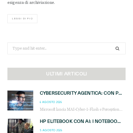
esigenza di archiviazione.
LEGGI DI PIÙ
Search
for:
ULTIMI ARTICOLI
CYBERSECURITY AGENTICA: CON PERCEPTION E MAI-CYBER-1-FLASH MICROSOFT APRE NUOVI SERVIZI PER IL CANALE
6 AGOSTO 2026
Microsoft lancia MAI-Cyber-1-Flash e Perception: cybersecurity agentica in preview dal 3 novembre. Cosa cambia per MSP, system integrator e reseller.
HP ELITEBOOK CON AI: I NOTEBOOK BUSINESS INTELLIGENTI CHE TRASFORMANO PRODUTTIVITÀ, SICUREZZA E LAVORO IBRIDO
5 AGOSTO 2026