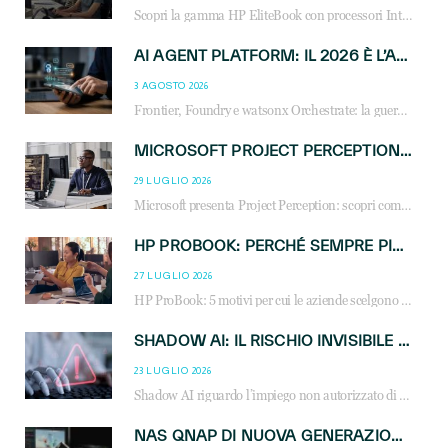
Scopri la gamma HP EliteBook con processori Intel® Core™ Ultra e AMD Ryzen™ AI. Notebook business progettati per aumentare la produttività, migliorare la collaborazione e garantire sicurezza avanzata in ufficio e in mobilità.
AI AGENT PLATFORM: IL 2026 È L’ANNO DEL «SISTEMA OPERATIVO» PER GLI AGENTI AZIENDALI
3 AGOSTO 2026
Frontier, Foundry e watsonx Orchestrate: la guerra delle piattaforme AI agent ridisegna il mercato IT. Cosa cambia per reseller, MSP e system integrator.
MICROSOFT PROJECT PERCEPTION: COME GLI AGENTI AI CAMBIERANNO SOC, CYBERSECURITY E SERVIZI MSP
29 LUGLIO 2026
Microsoft presenta Project Perception: scopri come gli agenti AI possono trasformare cybersecurity, SOC e servizi gestiti degli MSP.
HP PROBOOK: PERCHÉ SEMPRE PIÙ AZIENDE SCELGONO NOTEBOOK PROGETTATI PER IL LAVORO MODERNO
27 LUGLIO 2026
HP ProBook: 5 motivi per cui le aziende scelgono i notebook business HP per migliorare produttività, sicurezza e gestione dell’AI.
SHADOW AI: IL RISCHIO INVISIBILE CHE LE AZIENDE POSSONO GOVERNARE
23 LUGLIO 2026
Shadow AI riguardo l’impiego non autorizzato di sistemi AI all’interno dell’azienda. E’ una pratica che si diffonde a partire dai dipendenti fino ai dirigenti e mette a repentaglio la cybersecurity, con costi più elevati per le organizzazioni. Due recenti report illustrano il fenomeno e forniscono dati in merito
NAS QNAP DI NUOVA GENERAZIONE: PIÙ PRESTAZIONI, SCALABILITÀ E PROTEZIONE DEI DATI PER LE INFRASTRUTTURE IT MODERNE