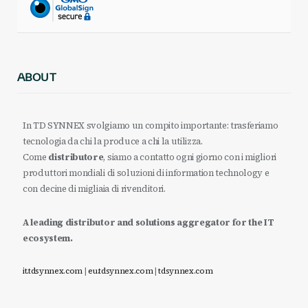
ABOUT
In TD SYNNEX svolgiamo un compito importante: trasferiamo
tecnologia da chi la produce a chi la utilizza.
Come
distributore
, siamo a contatto ogni giorno con i migliori
produttori mondiali di soluzioni di information technology e
con decine di migliaia di rivenditori.
A leading distributor and solutions aggregator for the IT
ecosystem.
it.tdsynnex.com
|
eu.tdsynnex.com
|
tdsynnex.com