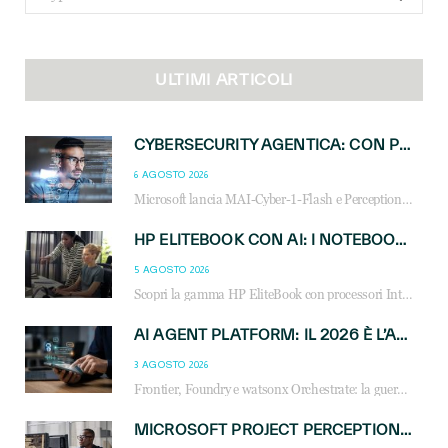
for:
ULTIMI ARTICOLI
CYBERSECURITY AGENTICA: CON PERCEPTION E MAI-CYBER-1-FLASH MICROSOFT APRE NUOVI SERVIZI PER IL CANALE
6 AGOSTO 2026
Microsoft lancia MAI-Cyber-1-Flash e Perception: cybersecurity agentica in preview dal 3 novembre. Cosa cambia per MSP, system integrator e reseller.
HP ELITEBOOK CON AI: I NOTEBOOK BUSINESS INTELLIGENTI CHE TRASFORMANO PRODUTTIVITÀ, SICUREZZA E LAVORO IBRIDO
5 AGOSTO 2026
Scopri la gamma HP EliteBook con processori Intel® Core™ Ultra e AMD Ryzen™ AI. Notebook business progettati per aumentare la produttività, migliorare la collaborazione e garantire sicurezza avanzata in ufficio e in mobilità.
AI AGENT PLATFORM: IL 2026 È L’ANNO DEL «SISTEMA OPERATIVO» PER GLI AGENTI AZIENDALI
3 AGOSTO 2026
Frontier, Foundry e watsonx Orchestrate: la guerra delle piattaforme AI agent ridisegna il mercato IT. Cosa cambia per reseller, MSP e system integrator.
MICROSOFT PROJECT PERCEPTION: COME GLI AGENTI AI CAMBIERANNO SOC, CYBERSECURITY E SERVIZI MSP