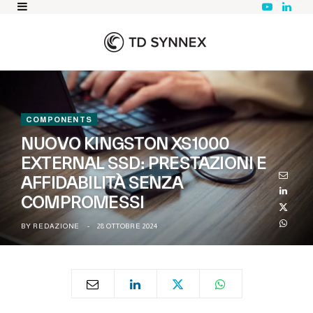
Y
L
o
i
u
n
T
k
u
e
b
d
e
I
n
COMPONENTS
NUOVO KINGSTON XS1000
EXTERNAL SSD: PRESTAZIONI E
AFFIDABILITÀ SENZA
COMPROMESSI
BY
REDAZIONE
28 OTTOBRE 2024