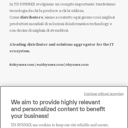
In TD SYNNEX svolgiamo un compito importante: trasferiamo
tecnologia da chi la produce a chi la utilizza.
Come
distributore
, siamo a contatto ogni giorno con i migliori
produttori mondiali di soluzioni di information technology e
con decine di migliaia di rivenditori.
A leading distributor and solutions aggregator for the IT
ecosystem.
it.tdsynnex.com
|
eu.tdsynnex.com
|
tdsynnex.com
Continue without Accepting
Sei un rivenditore di tecnologia e desideri acquistare
We aim to provide highly relevant
i prodotti o le soluzioni trattate sul blog?
and personalized content to benefit
CLICCA QUI E DIVENTA
your business!
CLIENTE TD SYNNEX
TD SYNNEX use cookies to keep our site reliable and secure,