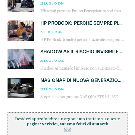
29 LUGLIO 2026
Microsoft presenta Project Perception: scopri come gli agenti AI possono trasformare cybersecurity, SOC e servizi gestiti degli MSP.
HP PROBOOK: PERCHÉ SEMPRE PIÙ AZIENDE SCELGONO NOTEBOOK PROGETTATI PER IL LAVORO MODERNO
27 LUGLIO 2026
HP ProBook: 5 motivi per cui le aziende scelgono i notebook business HP per migliorare produttività, sicurezza e gestione dell’AI.
SHADOW AI: IL RISCHIO INVISIBILE CHE LE AZIENDE POSSONO GOVERNARE
23 LUGLIO 2026
Shadow AI riguardo l’impiego non autorizzato di sistemi AI all’interno dell’azienda. E’ una pratica che si diffonde a partire dai dipendenti fino ai dirigenti e mette a repentaglio la cybersecurity, con costi più elevati per le organizzazioni. Due recenti report illustrano il fenomeno e forniscono dati in merito
NAS QNAP DI NUOVA GENERAZIONE: PIÙ PRESTAZIONI, SCALABILITÀ E PROTEZIONE DEI DATI PER LE INFRASTRUTTURE IT MODERNE
22 LUGLIO 2026
Scopri la nuova gamma NAS QNAP TS-h1465U-RP, TS-h1065eU e TS-h665U: storage aziendale con ZFS, DDR5, E1.S NVMe e connettività 2.5GbE per backup, virtualizzazione e cybersecurity.
Desideri approfondire un argomento trattato su queste
pagine?
Scrivici, saremo felici di aiutarti!