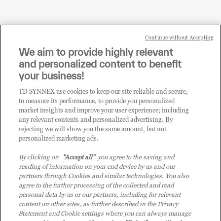
Continue without Accepting
Sei un rivenditore di tecnologia e desideri acquistare
We aim to provide highly relevant
i prodotti o le soluzioni trattate sul blog?
and personalized content to benefit
CLICCA QUI E DIVENTA
your business!
CLIENTE TD SYNNEX
TD SYNNEX use cookies to keep our site reliable and secure,
to measure its performance, to provide you personalized
market insights and improve your user experience; including
any relevant contents and personalized advertising. By
rejecting we will show you the same amount, but not
personalized marketing ads.
By clicking on
"Accept all"
you agree to the saving and
reading of information on your end device by us and our
partners through Cookies and similar technologies. You also
agree to the further processing of the collected and read
personal data by us or our partners, including for relevant
content on other sites, as further described in the Privacy
Statement and Cookie settings where you can always manage