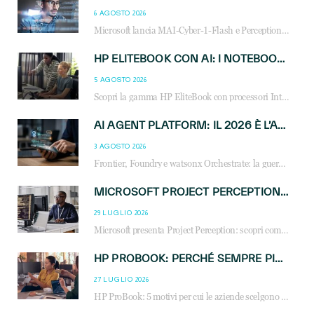
6 AGOSTO 2026
Microsoft lancia MAI-Cyber-1-Flash e Perception: cybersecurity agentica in preview dal 3 novembre. Cosa cambia per MSP, system integrator e reseller.
HP ELITEBOOK CON AI: I NOTEBOOK BUSINESS INTELLIGENTI CHE TRASFORMANO PRODUTTIVITÀ, SICUREZZA E LAVORO IBRIDO
5 AGOSTO 2026
Scopri la gamma HP EliteBook con processori Intel® Core™ Ultra e AMD Ryzen™ AI. Notebook business progettati per aumentare la produttività, migliorare la collaborazione e garantire sicurezza avanzata in ufficio e in mobilità.
AI AGENT PLATFORM: IL 2026 È L’ANNO DEL «SISTEMA OPERATIVO» PER GLI AGENTI AZIENDALI
3 AGOSTO 2026
Frontier, Foundry e watsonx Orchestrate: la guerra delle piattaforme AI agent ridisegna il mercato IT. Cosa cambia per reseller, MSP e system integrator.
MICROSOFT PROJECT PERCEPTION: COME GLI AGENTI AI CAMBIERANNO SOC, CYBERSECURITY E SERVIZI MSP
29 LUGLIO 2026
Microsoft presenta Project Perception: scopri come gli agenti AI possono trasformare cybersecurity, SOC e servizi gestiti degli MSP.
HP PROBOOK: PERCHÉ SEMPRE PIÙ AZIENDE SCELGONO NOTEBOOK PROGETTATI PER IL LAVORO MODERNO
27 LUGLIO 2026
HP ProBook: 5 motivi per cui le aziende scelgono i notebook business HP per migliorare produttività, sicurezza e gestione dell’AI.