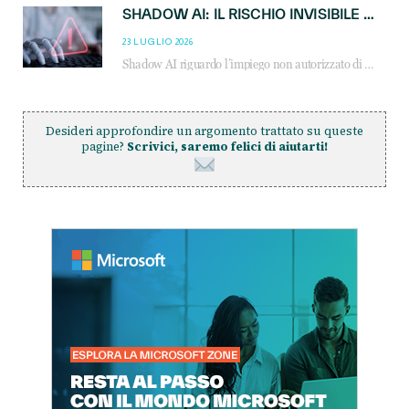
SHADOW AI: IL RISCHIO INVISIBILE CHE LE AZIENDE POSSONO GOVERNARE
23 LUGLIO 2026
Shadow AI riguardo l’impiego non autorizzato di sistemi AI all’interno dell’azienda. E’ una pratica che si diffonde a partire dai dipendenti fino ai dirigenti e mette a repentaglio la cybersecurity, con costi più elevati per le organizzazioni. Due recenti report illustrano il fenomeno e forniscono dati in merito
Desideri approfondire un argomento trattato su queste
pagine?
Scrivici, saremo felici di aiutarti!