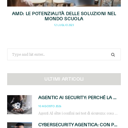
AMD: LE POTENZIALITÀ DELLE SOLUZIONI NEL
MONDO SCUOLA
12 LUGLIO 2023
Search
for:
ULTIMI ARTICOLI
AGENTIC AI SECURITY: PERCHÉ LA GOVERNANCE DEGLI AGENTI È LA NUOVA FRONTIERA DEL CANALE IT
10 AGOSTO 2026
Agenti AI oltre i confini nei test di sicurezza: cosa significa per reseller e MSP e come governare l’AI agentica in azienda.
CYBERSECURITY AGENTICA: CON PERCEPTION E MAI-CYBER-1-FLASH MICROSOFT APRE NUOVI SERVIZI PER IL CANALE