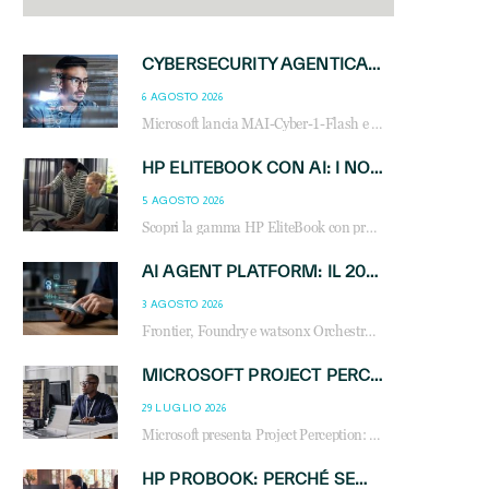
CYBERSECURITY AGENTICA: CON PERCEPTION E MAI-CYBER-1-FLASH MICROSOFT APRE NUOVI SERVIZI PER IL CANALE
6 AGOSTO 2026
Microsoft lancia MAI-Cyber-1-Flash e Perception: cybersecurity agentica in preview dal 3 novembre. Cosa cambia per MSP, system integrator e reseller.
HP ELITEBOOK CON AI: I NOTEBOOK BUSINESS INTELLIGENTI CHE TRASFORMANO PRODUTTIVITÀ, SICUREZZA E LAVORO IBRIDO
5 AGOSTO 2026
Scopri la gamma HP EliteBook con processori Intel® Core™ Ultra e AMD Ryzen™ AI. Notebook business progettati per aumentare la produttività, migliorare la collaborazione e garantire sicurezza avanzata in ufficio e in mobilità.
AI AGENT PLATFORM: IL 2026 È L’ANNO DEL «SISTEMA OPERATIVO» PER GLI AGENTI AZIENDALI
3 AGOSTO 2026
Frontier, Foundry e watsonx Orchestrate: la guerra delle piattaforme AI agent ridisegna il mercato IT. Cosa cambia per reseller, MSP e system integrator.
MICROSOFT PROJECT PERCEPTION: COME GLI AGENTI AI CAMBIERANNO SOC, CYBERSECURITY E SERVIZI MSP
29 LUGLIO 2026
Microsoft presenta Project Perception: scopri come gli agenti AI possono trasformare cybersecurity, SOC e servizi gestiti degli MSP.
HP PROBOOK: PERCHÉ SEMPRE PIÙ AZIENDE SCELGONO NOTEBOOK PROGETTATI PER IL LAVORO MODERNO