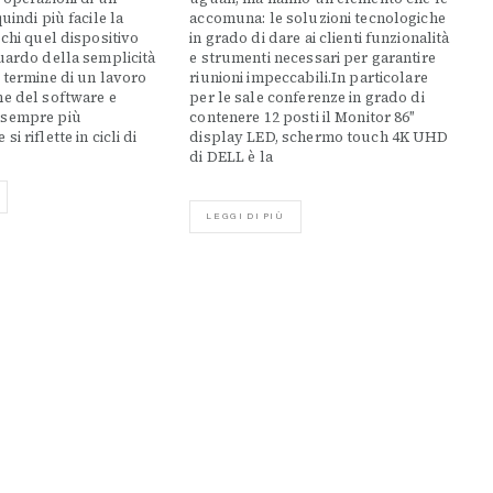
quindi più facile la
accomuna: le soluzioni tecnologiche
 chi quel dispositivo
in grado di dare ai clienti funzionalità
guardo della semplicità
e strumenti necessari per garantire
l termine di un lavoro
riunioni impeccabili.In particolare
ne del software e
per le sale conferenze in grado di
 sempre più
contenere 12 posti il Monitor 86″
i riflette in cicli di
display LED, schermo touch 4K UHD
di DELL è la
LEGGI DI PIÙ