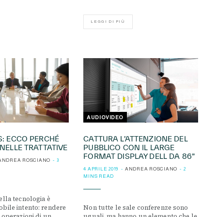
LEGGI DI PIÙ
AUDIOVIDEO
S: ECCO PERCHÉ
CATTURA L’ATTENZIONE DEL
 NELLE TRATTATIVE
PUBBLICO CON IL LARGE
FORMAT DISPLAY DELL DA 86”
ANDREA ROSCIANO
3
4 APRILE 2019
ANDREA ROSCIANO
2
MINS READ
ella tecnologia è
bile intento: rendere
Non tutte le sale conferenze sono
 operazioni di un
uguali, ma hanno un elemento che le