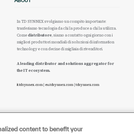
ABOUT
In TD SYNNEX svolgiamo un compito importante:
trasferiamo tecnologia da chi la produce a chi la utilizza.
Come
distributore
, siamo a contatto ogni giorno con i
migliori produttori mondiali di soluzioni di information
technology e con decine di migliaia di rivenditori.
A leading distributor and solutions aggregator for
the IT ecosystem.
it.tdsynnex.com
|
eu.tdsynnex.com
|
tdsynnex.com
alized content to benefit your