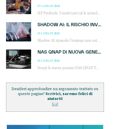
27 LUGLIO 2026
HP ProBook: 5 motivi per cui le aziende scelgono i notebook business HP per migliorare produttività, sicurezza e gestione dell’AI.
SHADOW AI: IL RISCHIO INVISIBILE CHE LE AZIENDE POSSONO GOVERNARE
23 LUGLIO 2026
Shadow AI riguardo l’impiego non autorizzato di sistemi AI all’interno dell’azienda. E’ una pratica che si diffonde a partire dai dipendenti fino ai dirigenti e mette a repentaglio la cybersecurity, con costi più elevati per le organizzazioni. Due recenti report illustrano il fenomeno e forniscono dati in merito
NAS QNAP DI NUOVA GENERAZIONE: PIÙ PRESTAZIONI, SCALABILITÀ E PROTEZIONE DEI DATI PER LE INFRASTRUTTURE IT MODERNE
22 LUGLIO 2026
Scopri la nuova gamma NAS QNAP TS-h1465U-RP, TS-h1065eU e TS-h665U: storage aziendale con ZFS, DDR5, E1.S NVMe e connettività 2.5GbE per backup, virtualizzazione e cybersecurity.
Desideri approfondire un argomento trattato su
queste pagine?
Scrivici, saremo felici di
aiutarti!