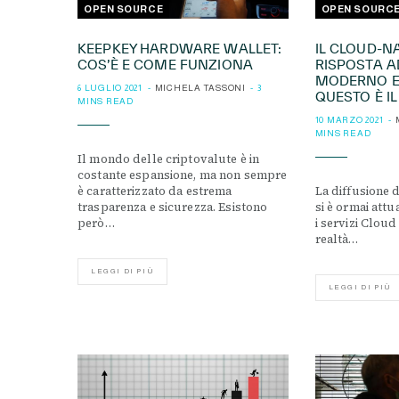
OPEN SOURCE
OPEN SOURC
KEEPKEY HARDWARE WALLET:
IL CLOUD-NA
COS’È E COME FUNZIONA
RISPOSTA 
MODERNO E
6 LUGLIO 2021
MICHELA TASSONI
3
QUESTO È I
MINS READ
10 MARZO 2021
MINS READ
Il mondo delle criptovalute è in
costante espansione, ma non sempre
è caratterizzato da estrema
La diffusione
trasparenza e sicurezza. Esistono
si è ormai attu
però…
i servizi Clou
realtà…
LEGGI DI PIÙ
LEGGI DI PIÙ