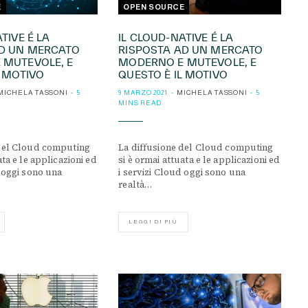
E
OPEN SOURCE
TIVE É LA
IL CLOUD-NATIVE É LA
AD UN MERCATO
RISPOSTA AD UN MERCATO
 MUTEVOLE, E
MODERNO E MUTEVOLE, E
L MOTIVO
QUESTO È IL MOTIVO
MICHELA TASSONI
5
9 MARZO 2021
MICHELA TASSONI
5
MINS READ
 del Cloud computing
La diffusione del Cloud computing
ata e le applicazioni ed
si è ormai attuata e le applicazioni ed
d oggi sono una
i servizi Cloud oggi sono una
realtà…
LEGGI DI PIÙ