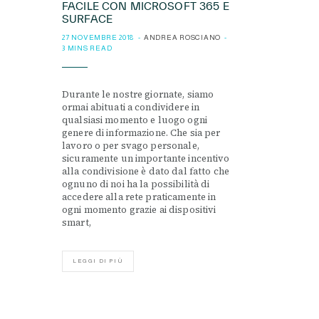
FACILE CON MICROSOFT 365 E
SURFACE
27 NOVEMBRE 2018
ANDREA ROSCIANO
3 MINS READ
Durante le nostre giornate, siamo
ormai abituati a condividere in
qualsiasi momento e luogo ogni
genere di informazione. Che sia per
lavoro o per svago personale,
sicuramente un importante incentivo
alla condivisione è dato dal fatto che
ognuno di noi ha la possibilità di
accedere alla rete praticamente in
ogni momento grazie ai dispositivi
smart,
LEGGI DI PIÙ