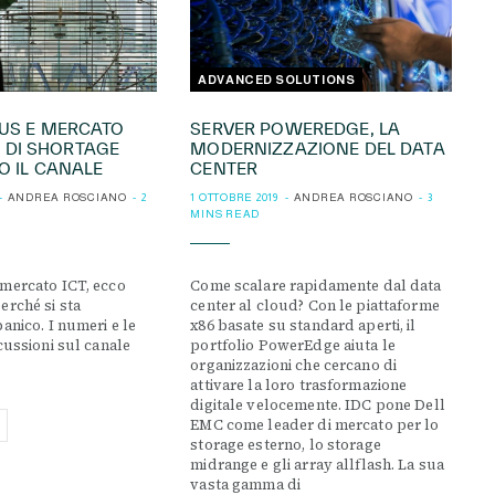
ADVANCED SOLUTIONS
US E MERCATO
SERVER POWEREDGE, LA
RI DI SHORTAGE
MODERNIZZAZIONE DEL DATA
 IL CANALE
CENTER
ANDREA ROSCIANO
2
1 OTTOBRE 2019
ANDREA ROSCIANO
3
MINS READ
mercato ICT, ecco
Come scalare rapidamente dal data
erché si sta
center al cloud? Con le piattaforme
anico. I numeri e le
x86 basate su standard aperti, il
cussioni sul canale
portfolio PowerEdge aiuta le
organizzazioni che cercano di
attivare la loro trasformazione
digitale velocemente. IDC pone Dell
EMC come leader di mercato per lo
storage esterno, lo storage
midrange e gli array allflash. La sua
vasta gamma di