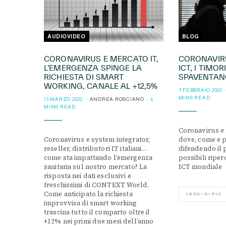
AUDIOVIDEO
BLOG
CORONAVIRUS E MERCATO IT,
CORONAVIR
L’EMERGENZA SPINGE LA
ICT, I TIMO
RICHIESTA DI SMART
SPAVENTANO
WORKING, CANALE AL +12,5%
7 FEBBRAIO 2020
MINS READ
13 MARZO 2020
ANDREA ROSCIANO
6
MINS READ
Coronavirus e 
Coronavirus e system integrator,
dove, come e p
reseller, distributori IT italiani…
difendendo il p
come sta impattando l’emergenza
possibili riper
sanitaria sul nostro mercato? La
ICT mondiale
risposta nei dati esclusivi e
freschissimi di CONTEXT World.
Come anticipato la richiesta
LEGGI DI PIÙ
improvvisa di smart working
trascina tutto il comparto oltre il
+12% nei primi due mesi dell’anno