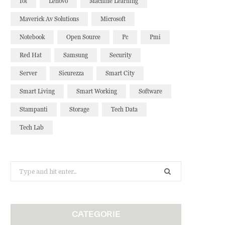
Iot
Lenovo
Machine Learning
Maverick Av Solutions
Microsoft
Notebook
Open Source
Pc
Pmi
Red Hat
Samsung
Security
Server
Sicurezza
Smart City
Smart Living
Smart Working
Software
Stampanti
Storage
Tech Data
Tech Lab
Search
for:
CATEGORIE