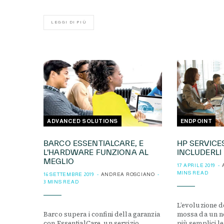
LEGGI DI PIÙ
ADVANCED SOLUTIONS
ENDPOINT
BARCO ESSENTIALCARE, E
HP SERVICE
L’HARDWARE FUNZIONA AL
INCLUDERLI
MEGLIO
17 APRILE 2019
MINS READ
16 SETTEMBRE 2019
ANDREA ROSCIANO
3 MINS READ
L’evoluzione d
Barco supera i confini della garanzia
mossa da un no
con EssentialCare, un servizio
più semplici le