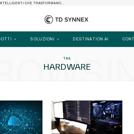
HP ELITEBOOK CON AI: I NOTEBOOK BUSINESS INTELLIGENTI CHE TRASFORMANO PRODUTTIVITÀ, SICUREZZA E LAVORO IBRIDO
OTTI
SOLUZIONI
DESTINATION AI
CONT
ROWSI
TAG
HARDWARE