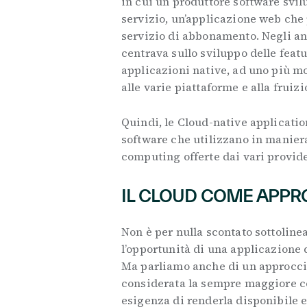
in cui un produttore software svi
servizio, un’applicazione web che
servizio di abbonamento. Negli ann
centrava sullo sviluppo delle featur
applicazioni native, ad uno più mo
alle varie piattaforme e alla frui
Quindi, le Cloud-native applicatio
software che utilizzano in maniera 
computing offerte dai vari provid
IL CLOUD COME APP
Non è per nulla scontato sottolinea
l’opportunità di una applicazione 
Ma parliamo anche di un approcci
considerata la sempre maggiore co
esigenza di renderla disponibile 