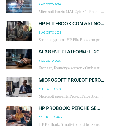
6 AGOSTO 2026
Microsoft lancia MAI-Cyber-1-Flash e Perception: cybersecurity agentica in preview dal 3 novembre. Cosa cambia per MSP, system integrator e reseller.
HP ELITEBOOK CON AI: I NOTEBOOK BUSINESS INTELLIGENTI CHE TRASFORMANO PRODUTTIVITÀ, SICUREZZA E LAVORO IBRIDO
5 AGOSTO 2026
Scopri la gamma HP EliteBook con processori Intel® Core™ Ultra e AMD Ryzen™ AI. Notebook business progettati per aumentare la produttività, migliorare la collaborazione e garantire sicurezza avanzata in ufficio e in mobilità.
AI AGENT PLATFORM: IL 2026 È L’ANNO DEL «SISTEMA OPERATIVO» PER GLI AGENTI AZIENDALI
3 AGOSTO 2026
Frontier, Foundry e watsonx Orchestrate: la guerra delle piattaforme AI agent ridisegna il mercato IT. Cosa cambia per reseller, MSP e system integrator.
MICROSOFT PROJECT PERCEPTION: COME GLI AGENTI AI CAMBIERANNO SOC, CYBERSECURITY E SERVIZI MSP
29 LUGLIO 2026
Microsoft presenta Project Perception: scopri come gli agenti AI possono trasformare cybersecurity, SOC e servizi gestiti degli MSP.
HP PROBOOK: PERCHÉ SEMPRE PIÙ AZIENDE SCELGONO NOTEBOOK PROGETTATI PER IL LAVORO MODERNO
27 LUGLIO 2026
HP ProBook: 5 motivi per cui le aziende scelgono i notebook business HP per migliorare produttività, sicurezza e gestione dell’AI.