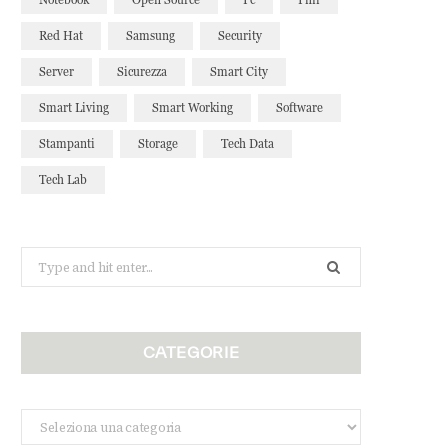
Red Hat
Samsung
Security
Server
Sicurezza
Smart City
Smart Living
Smart Working
Software
Stampanti
Storage
Tech Data
Tech Lab
Search
for:
CATEGORIE
Categorie