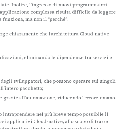
te. Inoltre, l’ingresso di nuovi programmatori
un’applicazione complessa risulta difficile da leggere
e funziona, ma non il “perché”.
rge chiaramente che l’architettura Cloud-native
plicazioni, eliminando le dipendenze tra servizi e
 degli sviluppatori, che possono operare sui singoli
ll’intero pacchetto;
se grazie all’automazione, riducendo l’errore umano.
 intraprendere nel più breve tempo possibile il
i applicativi Cloud-native, allo scopo di trarre i
frastrutture ibride, eterogenee e distribuite.