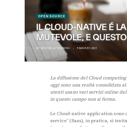
OPEN SOURCE
IL CLOUD-NATIVE É 
MUTEVOLE, E QUESTO 
BY
MICHELA TASSONI
9 MARZO 2021
La diffusione del Cloud computing s
oggi sono una realtà consolidata all
utenti usano vari servizi online d
in questo campo non si ferma.
Le Cloud-native application sono
service” (Saas), in pratica, si tra