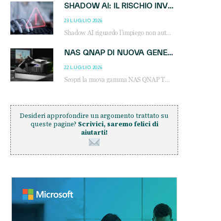
SHADOW AI: IL RISCHIO INVISIBILE CHE LE AZIENDE POSSONO GOVERNARE
23 LUGLIO 2026
Shadow AI riguardo l’impiego non autorizzato di sistemi AI all’interno dell’azienda. E’ una pratica che si diffonde a partire dai dipendenti fino ai dirigenti e mette a repentaglio la cybersecurity, con costi più elevati per le organizzazioni. Due recenti report illustrano il fenomeno e forniscono dati in merito
NAS QNAP DI NUOVA GENERAZIONE: PIÙ PRESTAZIONI, SCALABILITÀ E PROTEZIONE DEI DATI PER LE INFRASTRUTTURE IT MODERNE
22 LUGLIO 2026
Scopri la nuova gamma NAS QNAP TS-h1465U-RP, TS-h1065eU e TS-h665U: storage aziendale con ZFS, DDR5, E1.S NVMe e connettività 2.5GbE per backup, virtualizzazione e cybersecurity.
Desideri approfondire un argomento trattato su
queste pagine?
Scrivici, saremo felici di
aiutarti!