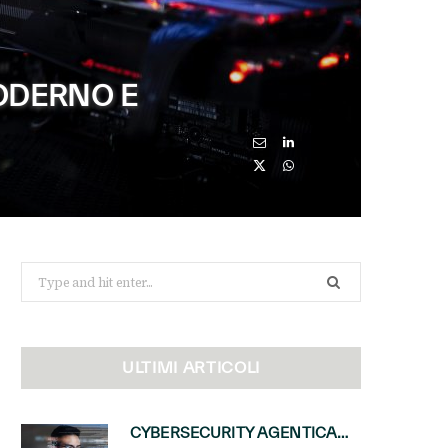
MODERNO E
Search
for:
ULTIMI ARTICOLI
CYBERSECURITY AGENTICA: CON PERCEPTION E MAI-CYBER-1-FLASH MICROSOFT APRE NUOVI SERVIZI PER IL CANALE