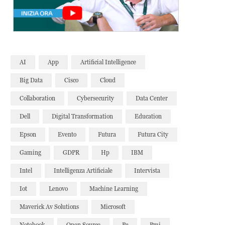
AI
App
Artificial Intelligence
Big Data
Cisco
Cloud
Collaboration
Cybersecurity
Data Center
Dell
Digital Transformation
Education
Epson
Evento
Futura
Futura City
Gaming
GDPR
Hp
IBM
Intel
Intelligenza Artificiale
Intervista
Iot
Lenovo
Machine Learning
Maverick Av Solutions
Microsoft
Notebook
Open Source
Pc
Pmi