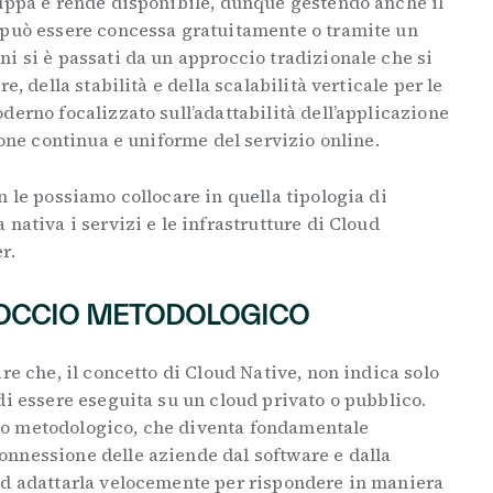
luppa e rende disponibile, dunque gestendo anche il
 può essere concessa gratuitamente o tramite un
i si è passati da un approccio tradizionale che si
e, della stabilità e della scalabilità verticale per le
derno focalizzato sull’adattabilità dell’applicazione
zione continua e uniforme del servizio online.
n le possiamo collocare in quella tipologia di
nativa i servizi e le infrastrutture di Cloud
er.
ROCCIO METODOLOGICO
re che, il concetto di Cloud Native, non indica solo
di essere eseguita su un cloud privato o pubblico.
o metodologico, che diventa fondamentale
nnessione delle aziende dal software e dalla
ed adattarla velocemente per rispondere in maniera